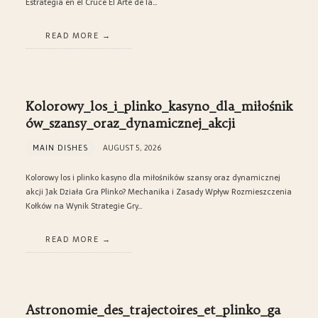
Estrategia en el Cruce El Arte de la…
READ MORE
Kolorowy_los_i_plinko_kasyno_dla_miłośnik
ów_szansy_oraz_dynamicznej_akcji
MAIN DISHES
AUGUST 5, 2026
Kolorowy los i plinko kasyno dla miłośników szansy oraz dynamicznej
akcji Jak Działa Gra Plinko? Mechanika i Zasady Wpływ Rozmieszczenia
Kołków na Wynik Strategie Gry…
READ MORE
Astronomie_des_trajectoires_et_plinko_ga