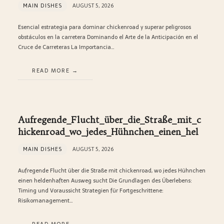
MAIN DISHES
AUGUST 5, 2026
Esencial estrategia para dominar chickenroad y superar peligrosos
obstáculos en la carretera Dominando el Arte de la Anticipación en el
Cruce de Carreteras La Importancia…
READ MORE
Aufregende_Flucht_über_die_Straße_mit_c
hickenroad_wo_jedes_Hühnchen_einen_hel
MAIN DISHES
AUGUST 5, 2026
Aufregende Flucht über die Straße mit chickenroad, wo jedes Hühnchen
einen heldenhaften Ausweg sucht Die Grundlagen des Überlebens:
Timing und Voraussicht Strategien für Fortgeschrittene:
Risikomanagement…