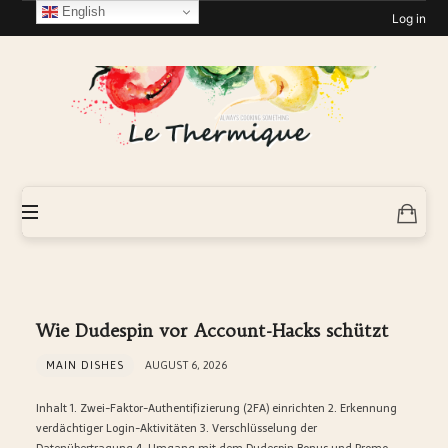
English
Log in
Le-
Thermique
Wie Dudespin vor Account-Hacks schützt
MAIN DISHES
AUGUST 6, 2026
Inhalt 1. Zwei-Faktor-Authentifizierung (2FA) einrichten 2. Erkennung
verdächtiger Login-Aktivitäten 3. Verschlüsselung der
Datenübertragung 4. Umgang mit dem Dudespin Bonus und Promo-