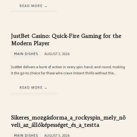
READ MORE
JustBet Casino: Quick‑Fire Gaming for the
Modern Player
MAIN DISHES
AUGUST 5, 2026
JustBet delivers a burst of action in every spin, hand, and round, making
it the go-to choice for those who crave instant thrills without the…
READ MORE
Sikeres_mozgásforma_a_rockyspin_mely_nö
veli_az_állóképességet_és_a_testta
MAIN DISHES
AUGUST 5, 2026