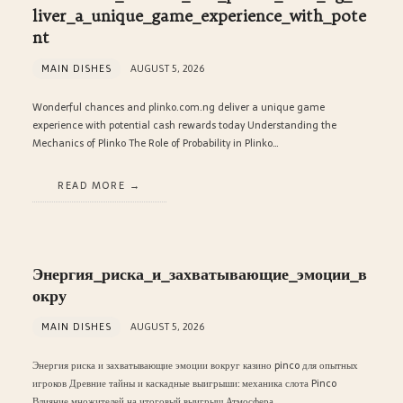
liver_a_unique_game_experience_with_pote
nt
MAIN DISHES
AUGUST 5, 2026
Wonderful chances and plinko.com.ng deliver a unique game
experience with potential cash rewards today Understanding the
Mechanics of Plinko The Role of Probability in Plinko…
READ MORE
Энергия_риска_и_захватывающие_эмоции_в
окру
MAIN DISHES
AUGUST 5, 2026
Энергия риска и захватывающие эмоции вокруг казино pinco для опытных
игроков Древние тайны и каскадные выигрыши: механика слота Pinco
Влияние множителей на итоговый выигрыш Атмосфера…