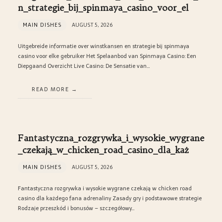
n_strategie_bij_spinmaya_casino_voor_el
MAIN DISHES
AUGUST 5, 2026
Uitgebreide informatie over winstkansen en strategie bij spinmaya
casino voor elke gebruiker Het Spelaanbod van Spinmaya Casino: Een
Diepgaand Overzicht Live Casino: De Sensatie van…
READ MORE
Fantastyczna_rozgrywka_i_wysokie_wygrane
_czekają_w_chicken_road_casino_dla_każ
MAIN DISHES
AUGUST 5, 2026
Fantastyczna rozgrywka i wysokie wygrane czekają w chicken road
casino dla każdego fana adrenaliny Zasady gry i podstawowe strategie
Rodzaje przeszkód i bonusów – szczegółowy…