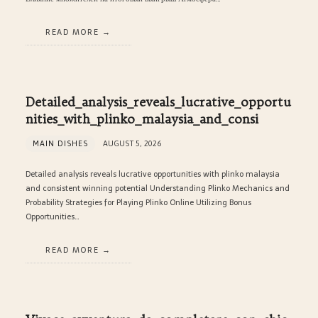
READ MORE
Detailed_analysis_reveals_lucrative_opportu
nities_with_plinko_malaysia_and_consi
MAIN DISHES
AUGUST 5, 2026
Detailed analysis reveals lucrative opportunities with plinko malaysia
and consistent winning potential Understanding Plinko Mechanics and
Probability Strategies for Playing Plinko Online Utilizing Bonus
Opportunities…
READ MORE