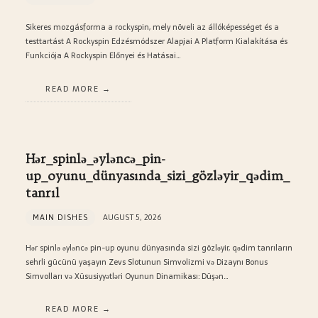
Sikeres mozgásforma a rockyspin, mely növeli az állóképességet és a
testtartást A Rockyspin Edzésmódszer Alapjai A Platform Kialakítása és
Funkciója A Rockyspin Előnyei és Hatásai…
READ MORE
Hər_spinlə_əyləncə_pin-
up_oyunu_dünyasında_sizi_gözləyir_qədim_
tanrıl
MAIN DISHES
AUGUST 5, 2026
Hər spinlə əyləncə pin-up oyunu dünyasında sizi gözləyir, qədim tanrıların
sehrli gücünü yaşayın Zevs Slotunun Simvolizmi və Dizaynı Bonus
Simvolları və Xüsusiyyətləri Oyunun Dinamikası: Düşən…
READ MORE