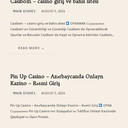
Casibom – casino giriş ve bahis sitesi
MAIN DISHES
AUGUST 5, 2026
Casibom – casino giriş ve bahis sitesi
OYNAMAK Содержимое
Casibom’un Güvenilirliği ve Güvenliği Casibom’da Oynanabilecek
Oyunlar ve Bonuslar Casibom’da Kayıt ve Oynama Adımları Casibom,…
READ MORE
Pin Up Casino – Azərbaycanda Onlayn
Kazino – Rəsmi Giriş
MAIN DISHES
AUGUST 5, 2026
Pin Up Casino – Azərbaycanda Onlayn Kazino – Rəsmi Giriş
OYNA
Содержимое Pin Up Casino-nın Xüsiyyətləri və Təklifləri Onlayn Kazinoda
Qeydiyyat və Oyun Prosesi…