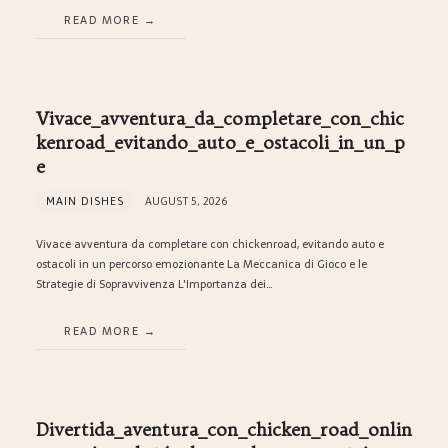
READ MORE
Vivace_avventura_da_completare_con_chic
kenroad_evitando_auto_e_ostacoli_in_un_p
e
MAIN DISHES
AUGUST 5, 2026
Vivace avventura da completare con chickenroad, evitando auto e
ostacoli in un percorso emozionante La Meccanica di Gioco e le
Strategie di Sopravvivenza L'Importanza dei…
READ MORE
Divertida_aventura_con_chicken_road_onlin