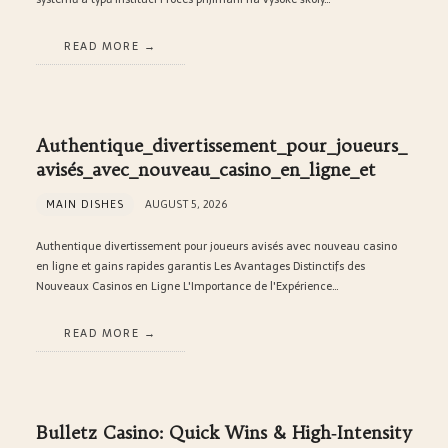
READ MORE
Authentique_divertissement_pour_joueurs_
avisés_avec_nouveau_casino_en_ligne_et
MAIN DISHES
AUGUST 5, 2026
Authentique divertissement pour joueurs avisés avec nouveau casino
en ligne et gains rapides garantis Les Avantages Distinctifs des
Nouveaux Casinos en Ligne L'Importance de l'Expérience…
READ MORE
Bulletz Casino: Quick Wins & High‑Intensity