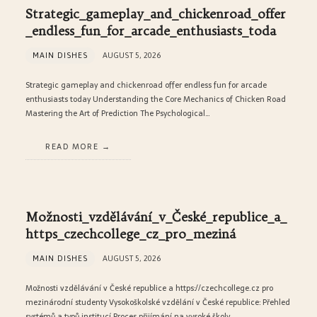
Strategic_gameplay_and_chickenroad_offer
_endless_fun_for_arcade_enthusiasts_toda
MAIN DISHES
AUGUST 5, 2026
Strategic gameplay and chickenroad offer endless fun for arcade
enthusiasts today Understanding the Core Mechanics of Chicken Road
Mastering the Art of Prediction The Psychological…
READ MORE
Možnosti_vzdělávání_v_České_republice_a_
https_czechcollege_cz_pro_meziná
MAIN DISHES
AUGUST 5, 2026
Možnosti vzdělávání v České republice a https://czechcollege.cz pro
mezinárodní studenty Vysokoškolské vzdělání v České republice: Přehled
systémů a typů institucí Proces přijímání na vysoké školy…