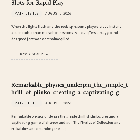
Slots for Rapid Play
MAIN DISHES
AUGUST 5, 2026
When the lights flash and the reels spin, some players crave instant
action rather than marathon sessions. Bulletz offers a playground
designed for those adrenaline‑filled…
READ MORE
Remarkable_physics_underpin_the_simple_t
hrill_of_plinko_creating_a_captivating_g
MAIN DISHES
AUGUST 5, 2026
Remarkable physics underpin the simple thrill of plinko, creating a
captivating game of chance and skill The Physics of Deflection and
Probability Understanding the Peg…