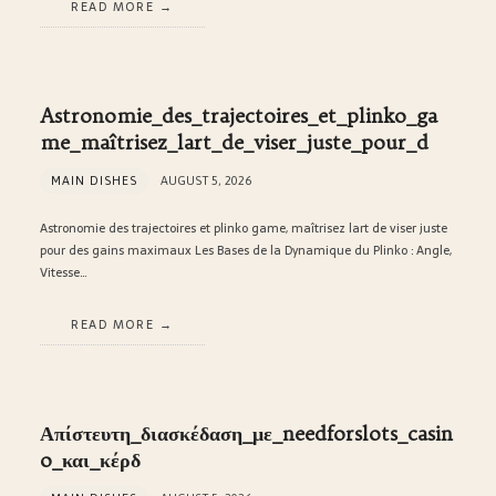
READ MORE
Astronomie_des_trajectoires_et_plinko_ga
me_maîtrisez_lart_de_viser_juste_pour_d
MAIN DISHES
AUGUST 5, 2026
Astronomie des trajectoires et plinko game, maîtrisez lart de viser juste
pour des gains maximaux Les Bases de la Dynamique du Plinko : Angle,
Vitesse…
READ MORE
Απίστευτη_διασκέδαση_με_needforslots_casin
o_και_κέρδ