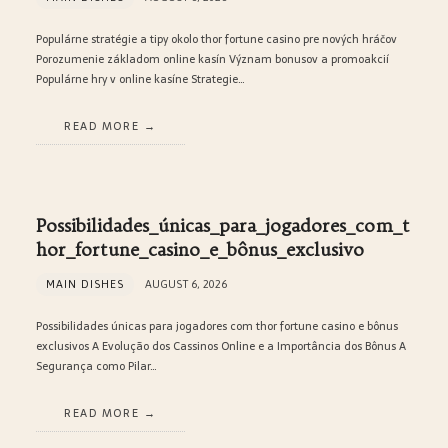
Populárne stratégie a tipy okolo thor fortune casino pre nových hráčov
Porozumenie základom online kasín Význam bonusov a promoakcií
Populárne hry v online kasíne Strategie…
READ MORE
Possibilidades_únicas_para_jogadores_com_t
hor_fortune_casino_e_bônus_exclusivo
MAIN DISHES
AUGUST 6, 2026
Possibilidades únicas para jogadores com thor fortune casino e bônus
exclusivos A Evolução dos Cassinos Online e a Importância dos Bônus A
Segurança como Pilar…
READ MORE