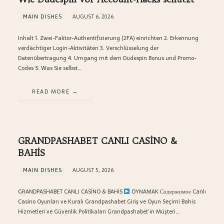
MAIN DISHES
AUGUST 6, 2026
Inhalt 1. Zwei-Faktor-Authentifizierung (2FA) einrichten 2. Erkennung
verdächtiger Login-Aktivitäten 3. Verschlüsselung der
Datenübertragung 4. Umgang mit dem Dudespin Bonus und Promo-
Codes 5. Was Sie selbst…
READ MORE
GRANDPASHABET CANLI CASİNO &
BAHİS
MAIN DISHES
AUGUST 5, 2026
GRANDPASHABET CANLI CASİNO & BAHİS
OYNAMAK Содержимое Canlı
Casino Oyunları ve Kuralı Grandpashabet Giriş ve Oyun Seçimi Bahis
Hizmetleri ve Güvenlik Politikaları Grandpashabet’in Müşteri…