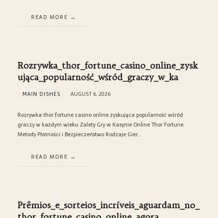
READ MORE
Rozrywka_thor_fortune_casino_online_zysk
ująca_popularność_wśród_graczy_w_ka
MAIN DISHES
AUGUST 6, 2026
Rozrywka thor fortune casino online zyskująca popularność wśród
graczy w każdym wieku Zalety Gry w Kasynie Online Thor Fortune
Metody Płatności i Bezpieczeństwo Rodzaje Gier…
READ MORE
Prêmios_e_sorteios_incríveis_aguardam_no_
thor_fortune_casino_online_agora