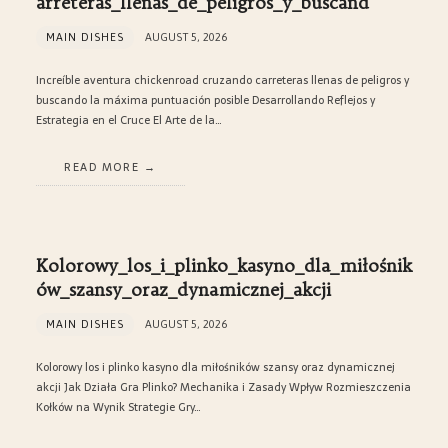
arreteras_llenas_de_peligros_y_buscand
MAIN DISHES
AUGUST 5, 2026
Increíble aventura chickenroad cruzando carreteras llenas de peligros y
buscando la máxima puntuación posible Desarrollando Reflejos y
Estrategia en el Cruce El Arte de la…
READ MORE
Kolorowy_los_i_plinko_kasyno_dla_miłośnik
ów_szansy_oraz_dynamicznej_akcji
MAIN DISHES
AUGUST 5, 2026
Kolorowy los i plinko kasyno dla miłośników szansy oraz dynamicznej
akcji Jak Działa Gra Plinko? Mechanika i Zasady Wpływ Rozmieszczenia
Kołków na Wynik Strategie Gry…