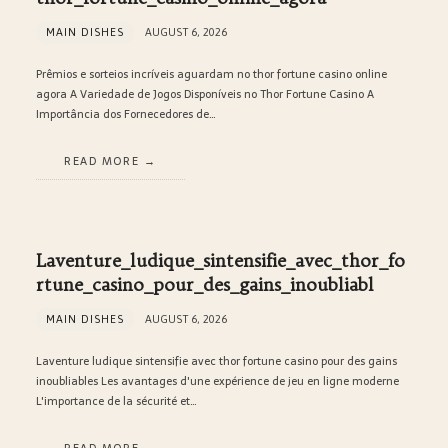
MAIN DISHES
AUGUST 6, 2026
Prêmios e sorteios incríveis aguardam no thor fortune casino online
agora A Variedade de Jogos Disponíveis no Thor Fortune Casino A
Importância dos Fornecedores de…
READ MORE
Laventure_ludique_sintensifie_avec_thor_fo
rtune_casino_pour_des_gains_inoubliabl
MAIN DISHES
AUGUST 6, 2026
Laventure ludique sintensifie avec thor fortune casino pour des gains
inoubliables Les avantages d'une expérience de jeu en ligne moderne
L'importance de la sécurité et…