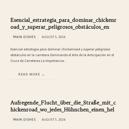
Esencial_estrategia_para_dominar_chickenr
oad_y_superar_peligrosos_obstáculos_en
MAIN DISHES
AUGUST 5, 2026
Esencial estrategia para dominar chickenroad y superar peligrosos
obstáculos en la carretera Dominando el Arte de la Anticipación en el
Cruce de Carreteras La Importancia…
READ MORE
Aufregende_Flucht_über_die_Straße_mit_c
hickenroad_wo_jedes_Hühnchen_einen_hel
MAIN DISHES
AUGUST 5, 2026