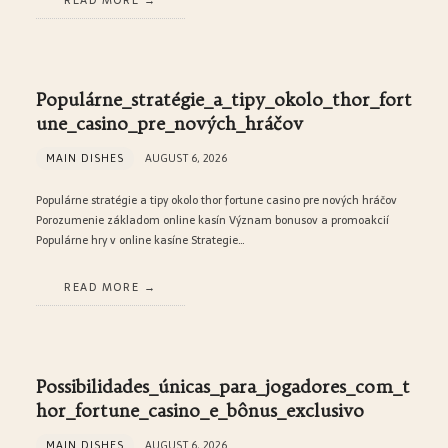
READ MORE
Populárne_stratégie_a_tipy_okolo_thor_fort
une_casino_pre_nových_hráčov
MAIN DISHES
AUGUST 6, 2026
Populárne stratégie a tipy okolo thor fortune casino pre nových hráčov
Porozumenie základom online kasín Význam bonusov a promoakcií
Populárne hry v online kasíne Strategie…
READ MORE
Possibilidades_únicas_para_jogadores_com_t
hor_fortune_casino_e_bônus_exclusivo
MAIN DISHES
AUGUST 6, 2026