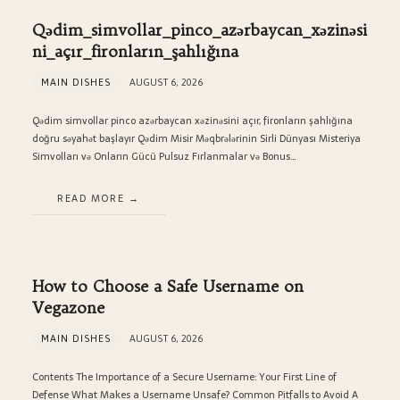
Qədim_simvollar_pinco_azərbaycan_xəzinəsi
ni_açır_fironların_şahlığına
MAIN DISHES
AUGUST 6, 2026
Qədim simvollar pinco azərbaycan xəzinəsini açır, fironların şahlığına
doğru səyahət başlayır Qədim Misir Məqbrələrinin Sirli Dünyası Misteriya
Simvolları və Onların Gücü Pulsuz Fırlanmalar və Bonus…
READ MORE
How to Choose a Safe Username on
Vegazone
MAIN DISHES
AUGUST 6, 2026
Contents The Importance of a Secure Username: Your First Line of
Defense What Makes a Username Unsafe? Common Pitfalls to Avoid A