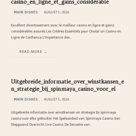
casino_en_ligne_et_gains_considérable
MAIN DISHES
AUGUST 5, 2026
Excellent divertissement avec le meilleur casino en ligne et gains
considérables assurés Les Critères Essentiels pour Choisir un Casino en
Ligne de Confiance L'Importance des…
READ MORE
Uitgebreide_informatie_over_winstkansen_e
n_strategie_bij_spinmaya_casino_voor_el
MAIN DISHES
AUGUST 5, 2026
Uitgebreide informatie over winstkansen en strategie bij spinmaya
casino voor elke gebruiker Het Spelaanbod van Spinmaya Casino: Een
Diepgaand Overzicht Live Casino: De Sensatie van…