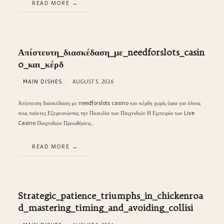
READ MORE
Απίστευτη_διασκέδαση_με_needforslots_casin
o_και_κέρδ
MAIN DISHES
AUGUST 5, 2026
Απίστευτη διασκέδαση με needforslots casino και κέρδη χωρίς όρια για όλους
τους παίκτες Εξερευνώντας την Ποικιλία των Παιχνιδιών Η Εμπειρία των Live
Casino Παιχνιδιών Προωθήσεις…
READ MORE
Strategic_patience_triumphs_in_chickenroa
d_mastering_timing_and_avoiding_collisi