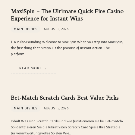
MaxiSpin – The Ultimate Quick‑Fire Casino
Experience for Instant Wins
MAIN DISHES
AUGUST 5, 2026
1. A Pulse‑Pounding Welcome to MaxiSpin When you step into MaxiSpin,
the first thing that hits you is the promise of instant action. The
platform…
READ MORE
Bet-Match Scratch Cards Best Value Picks
MAIN DISHES
AUGUST 5, 2026
Inhalt Was sind Scratch Cards und wie funktionieren sie bei Bet-match?
So identifizieren Sie die lukrativsten Scratch Card Spiele Ihre Strategie
für verantwortungsvolles Spielen Wie…