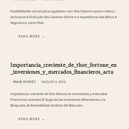
Possibilidades únicas para jogadores com thor fortune casino e bônus
exclusivos A Evolução dos Cassinos Online e a Importância dos Bônus A
Segurança como Pilar…
READ MORE
Importancia_creciente_de_thor_fortune_en
_inversiones_y_mercados_financieros_actu
MAIN DISHES
AUGUST 6, 2026
Importancia creciente de thor fortune en inversiones y mercados
financieros actuales El Auge de las Inversiones Alternativas y la
Búsqueda de Rentabilidad Análisis del Mercado…
READ MORE