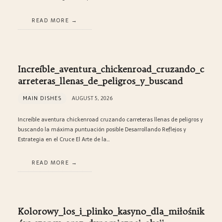
READ MORE
Increíble_aventura_chickenroad_cruzando_c
arreteras_llenas_de_peligros_y_buscand
MAIN DISHES
AUGUST 5, 2026
Increíble aventura chickenroad cruzando carreteras llenas de peligros y
buscando la máxima puntuación posible Desarrollando Reflejos y
Estrategia en el Cruce El Arte de la…
READ MORE
Kolorowy_los_i_plinko_kasyno_dla_miłośnik