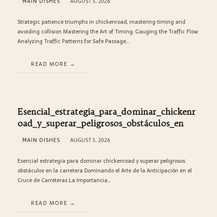
MAIN DISHES
AUGUST 5, 2026
Strategic patience triumphs in chickenroad, mastering timing and
avoiding collision Mastering the Art of Timing: Gauging the Traffic Flow
Analyzing Traffic Patterns for Safe Passage…
READ MORE
Esencial_estrategia_para_dominar_chickenr
oad_y_superar_peligrosos_obstáculos_en
MAIN DISHES
AUGUST 5, 2026
Esencial estrategia para dominar chickenroad y superar peligrosos
obstáculos en la carretera Dominando el Arte de la Anticipación en el
Cruce de Carreteras La Importancia…
READ MORE