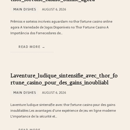
MAIN DISHES
AUGUST 6, 2026
Prêmios e sorteios incríveis aguardam no thor fortune casino online
agora A Variedade de Jogos Disponíveis no Thor Fortune Casino A
Importância dos Fornecedores de…
READ MORE
Laventure_ludique_sintensifie_avec_thor_fo
rtune_casino_pour_des_gains_inoubliabl
MAIN DISHES
AUGUST 6, 2026
Laventure ludique sintensifie avec thor fortune casino pour des gains
inoubliables Les avantages d'une expérience de jeu en ligne moderne
L'importance de la sécurité et…