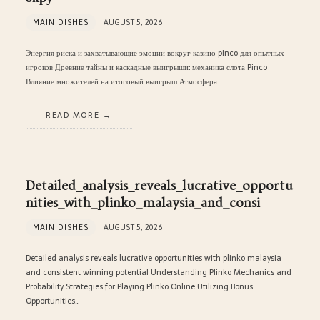
MAIN DISHES
AUGUST 5, 2026
Энергия риска и захватывающие эмоции вокруг казино pinco для опытных
игроков Древние тайны и каскадные выигрыши: механика слота Pinco
Влияние множителей на итоговый выигрыш Атмосфера…
READ MORE
Detailed_analysis_reveals_lucrative_opportu
nities_with_plinko_malaysia_and_consi
MAIN DISHES
AUGUST 5, 2026
Detailed analysis reveals lucrative opportunities with plinko malaysia
and consistent winning potential Understanding Plinko Mechanics and
Probability Strategies for Playing Plinko Online Utilizing Bonus
Opportunities…