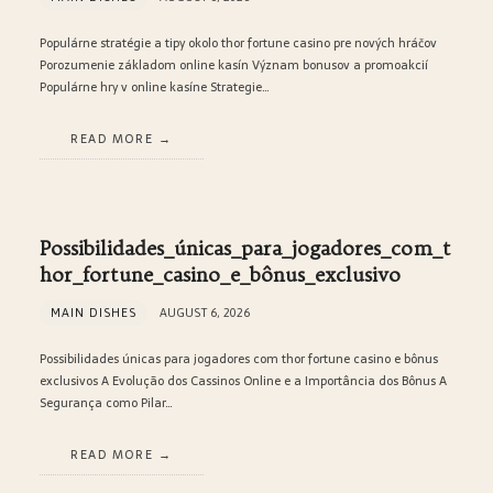
Populárne stratégie a tipy okolo thor fortune casino pre nových hráčov
Porozumenie základom online kasín Význam bonusov a promoakcií
Populárne hry v online kasíne Strategie…
READ MORE
Possibilidades_únicas_para_jogadores_com_t
hor_fortune_casino_e_bônus_exclusivo
MAIN DISHES
AUGUST 6, 2026
Possibilidades únicas para jogadores com thor fortune casino e bônus
exclusivos A Evolução dos Cassinos Online e a Importância dos Bônus A
Segurança como Pilar…
READ MORE