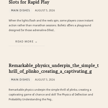
Slots for Rapid Play
MAIN DISHES
AUGUST 5, 2026
When the lights flash and the reels spin, some players crave instant
action rather than marathon sessions. Bulletz offers a playground
designed for those adrenaline‑filled…
READ MORE
Remarkable_physics_underpin_the_simple_t
hrill_of_plinko_creating_a_captivating_g
MAIN DISHES
AUGUST 5, 2026
Remarkable physics underpin the simple thrill of plinko, creating a
captivating game of chance and skill The Physics of Deflection and
Probability Understanding the Peg…