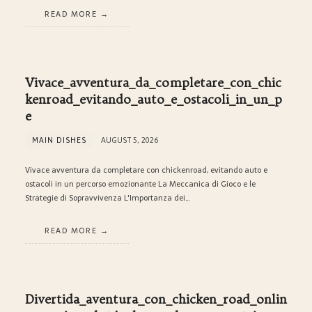
READ MORE
Vivace_avventura_da_completare_con_chic
kenroad_evitando_auto_e_ostacoli_in_un_p
e
MAIN DISHES
AUGUST 5, 2026
Vivace avventura da completare con chickenroad, evitando auto e
ostacoli in un percorso emozionante La Meccanica di Gioco e le
Strategie di Sopravvivenza L'Importanza dei…
READ MORE
Divertida_aventura_con_chicken_road_onlin