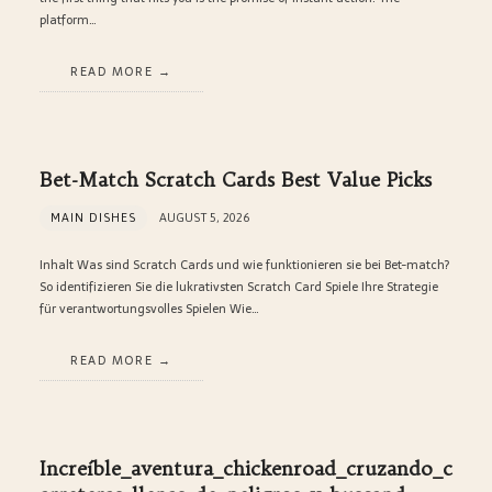
platform…
READ MORE
Bet-Match Scratch Cards Best Value Picks
MAIN DISHES
AUGUST 5, 2026
Inhalt Was sind Scratch Cards und wie funktionieren sie bei Bet-match?
So identifizieren Sie die lukrativsten Scratch Card Spiele Ihre Strategie
für verantwortungsvolles Spielen Wie…
READ MORE
Increíble_aventura_chickenroad_cruzando_c