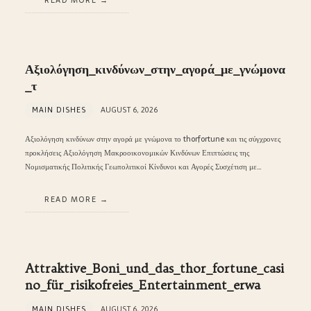
READ MORE
Αξιολόγηση_κινδύνων_στην_αγορά_με_γνώμονα
_τ
MAIN DISHES
AUGUST 6, 2026
Αξιολόγηση κινδύνων στην αγορά με γνώμονα το thorfortune και τις σύγχρονες
προκλήσεις Αξιολόγηση Μακροοικονομικών Κινδύνων Επιπτώσεις της
Νομισματικής Πολιτικής Γεωπολιτικοί Κίνδυνοι και Αγορές Συσχέτιση με…
READ MORE
Attraktive_Boni_und_das_thor_fortune_casi
no_für_risikofreies_Entertainment_erwa
MAIN DISHES
AUGUST 6, 2026