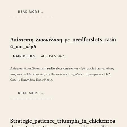
READ MORE
Απίστευτη_διασκέδαση_με_needforslots_casin
o_και_κέρδ
MAIN DISHES
AUGUST 5, 2026
Απίστευτη διασκέδαση με needforslots casino και κέρδη χωρίς όρια για όλους
τους παίκτες Εξερευνώντας την Ποικιλία των Παιχνιδιών Η Εμπειρία των Live
Casino Παιχνιδιών Προωθήσεις…
READ MORE
Strategic_patience_triumphs_in_chickenroa