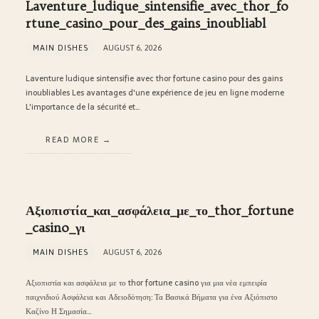
Laventure_ludique_sintensifie_avec_thor_fo
rtune_casino_pour_des_gains_inoubliabl
MAIN DISHES
AUGUST 6, 2026
Laventure ludique sintensifie avec thor fortune casino pour des gains
inoubliables Les avantages d'une expérience de jeu en ligne moderne
L'importance de la sécurité et…
READ MORE
Αξιοπιστία_και_ασφάλεια_με_το_thor_fortune
_casino_γι
MAIN DISHES
AUGUST 6, 2026
Αξιοπιστία και ασφάλεια με το thor fortune casino για μια νέα εμπειρία
παιχνιδιού Ασφάλεια και Αδειοδότηση: Τα Βασικά Βήματα για ένα Αξιόπιστο
Καζίνο Η Σημασία…