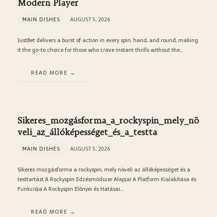
Modern Player
MAIN DISHES
AUGUST 5, 2026
JustBet delivers a burst of action in every spin, hand, and round, making
it the go-to choice for those who crave instant thrills without the…
READ MORE
Sikeres_mozgásforma_a_rockyspin_mely_nö
veli_az_állóképességet_és_a_testta
MAIN DISHES
AUGUST 5, 2026
Sikeres mozgásforma a rockyspin, mely növeli az állóképességet és a
testtartást A Rockyspin Edzésmódszer Alapjai A Platform Kialakítása és
Funkciója A Rockyspin Előnyei és Hatásai…
READ MORE