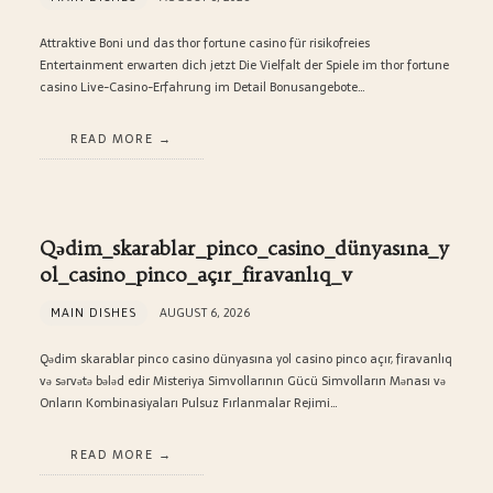
Attraktive Boni und das thor fortune casino für risikofreies
Entertainment erwarten dich jetzt Die Vielfalt der Spiele im thor fortune
casino Live-Casino-Erfahrung im Detail Bonusangebote…
READ MORE
Qədim_skarablar_pinco_casino_dünyasına_y
ol_casino_pinco_açır_firavanlıq_v
MAIN DISHES
AUGUST 6, 2026
Qədim skarablar pinco casino dünyasına yol casino pinco açır, firavanlıq
və sərvətə bələd edir Misteriya Simvollarının Gücü Simvolların Mənası və
Onların Kombinasiyaları Pulsuz Fırlanmalar Rejimi…
READ MORE