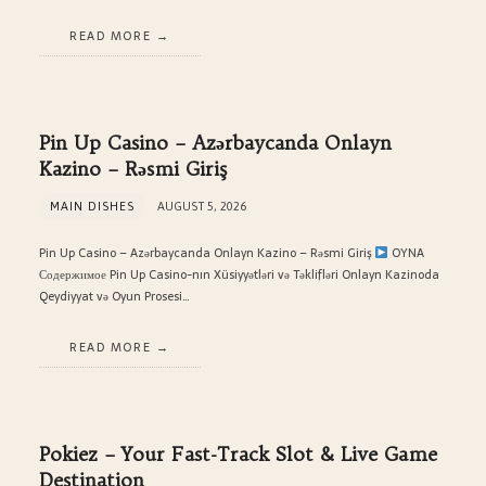
READ MORE
Pin Up Casino – Azərbaycanda Onlayn
Kazino – Rəsmi Giriş
MAIN DISHES
AUGUST 5, 2026
Pin Up Casino – Azərbaycanda Onlayn Kazino – Rəsmi Giriş
OYNA
Содержимое Pin Up Casino-nın Xüsiyyətləri və Təklifləri Onlayn Kazinoda
Qeydiyyat və Oyun Prosesi…
READ MORE
Pokiez – Your Fast-Track Slot & Live Game
Destination