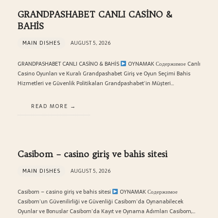
GRANDPASHABET CANLI CASİNO &
BAHİS
MAIN DISHES
AUGUST 5, 2026
GRANDPASHABET CANLI CASİNO & BAHİS
OYNAMAK Содержимое Canlı
Casino Oyunları ve Kuralı Grandpashabet Giriş ve Oyun Seçimi Bahis
Hizmetleri ve Güvenlik Politikaları Grandpashabet’in Müşteri…
READ MORE
Casibom – casino giriş ve bahis sitesi
MAIN DISHES
AUGUST 5, 2026
Casibom – casino giriş ve bahis sitesi
OYNAMAK Содержимое
Casibom’un Güvenilirliği ve Güvenliği Casibom’da Oynanabilecek
Oyunlar ve Bonuslar Casibom’da Kayıt ve Oynama Adımları Casibom,…