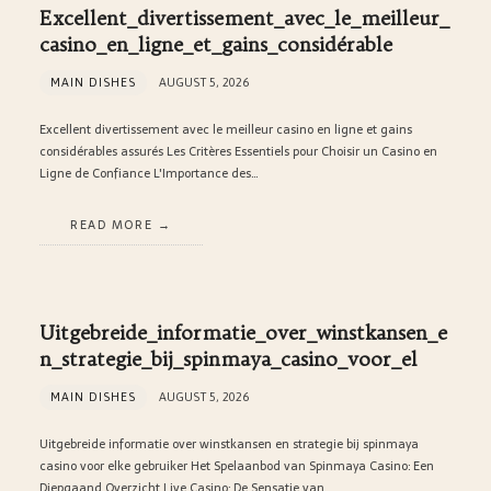
Excellent_divertissement_avec_le_meilleur_
casino_en_ligne_et_gains_considérable
MAIN DISHES
AUGUST 5, 2026
Excellent divertissement avec le meilleur casino en ligne et gains
considérables assurés Les Critères Essentiels pour Choisir un Casino en
Ligne de Confiance L'Importance des…
READ MORE
Uitgebreide_informatie_over_winstkansen_e
n_strategie_bij_spinmaya_casino_voor_el
MAIN DISHES
AUGUST 5, 2026
Uitgebreide informatie over winstkansen en strategie bij spinmaya
casino voor elke gebruiker Het Spelaanbod van Spinmaya Casino: Een
Diepgaand Overzicht Live Casino: De Sensatie van…