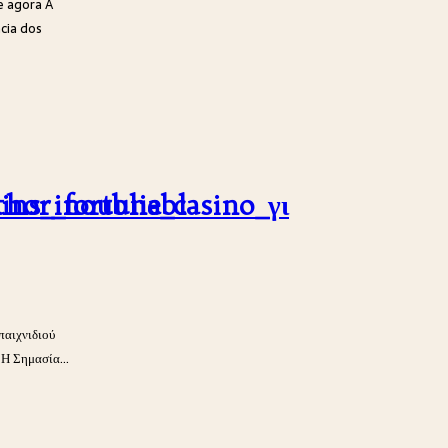
e agora A
cia dos
ins_inoubliabl
thor_fortune_casino_γι
παιχνιδιού
ο Η Σημασία…