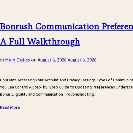
Bonrush Communication Preferen
A Full Walkthrough
in
Main Dishes
on
August 6, 2026
August 6, 2026
Contents Accessing Your Account and Privacy Settings Types of Communica
You Can Control A Step-by-Step Guide to Updating Preferences Understa
Bonus Eligibility and Communication Troubleshooting…
Read More