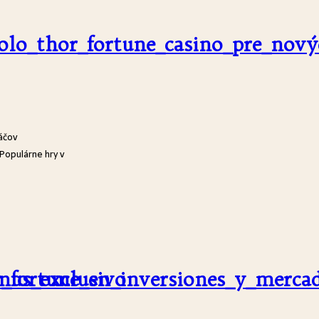
kolo_thor_fortune_casino_pre_nov
ráčov
Populárne hry v
nus_exclusivo
r_fortune_en_inversiones_y_mercad