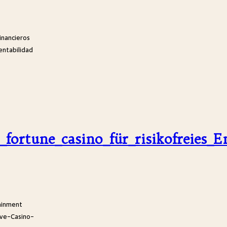
inancieros
entabilidad
_fortune_casino_für_risikofreies_
tainment
Live-Casino-