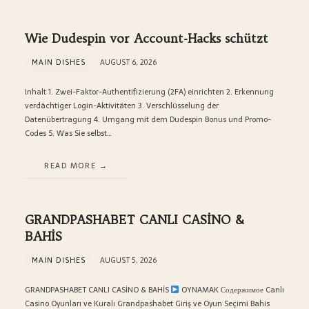
Wie Dudespin vor Account-Hacks schützt
MAIN DISHES
AUGUST 6, 2026
Inhalt 1. Zwei-Faktor-Authentifizierung (2FA) einrichten 2. Erkennung
verdächtiger Login-Aktivitäten 3. Verschlüsselung der
Datenübertragung 4. Umgang mit dem Dudespin Bonus und Promo-
Codes 5. Was Sie selbst…
READ MORE
GRANDPASHABET CANLI CASİNO &
BAHİS
MAIN DISHES
AUGUST 5, 2026
GRANDPASHABET CANLI CASİNO & BAHİS
OYNAMAK Содержимое Canlı
Casino Oyunları ve Kuralı Grandpashabet Giriş ve Oyun Seçimi Bahis