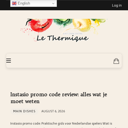
English
Log in
Le-
Thermique
Instasio promo code review: alles wat je
moet weten
MAIN DISHES
AUGUST 6, 2026
Instasio promo code: Praktische gids voor Nederlandse spelers Wat is