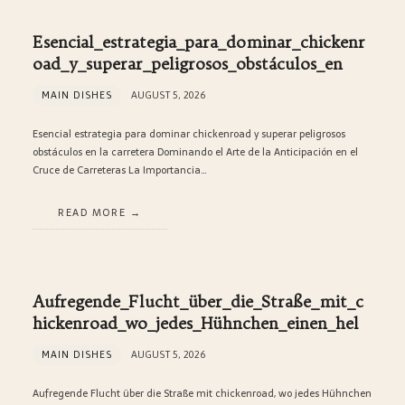
Esencial_estrategia_para_dominar_chickenr
oad_y_superar_peligrosos_obstáculos_en
MAIN DISHES
AUGUST 5, 2026
Esencial estrategia para dominar chickenroad y superar peligrosos
obstáculos en la carretera Dominando el Arte de la Anticipación en el
Cruce de Carreteras La Importancia…
READ MORE
Aufregende_Flucht_über_die_Straße_mit_c
hickenroad_wo_jedes_Hühnchen_einen_hel
MAIN DISHES
AUGUST 5, 2026
Aufregende Flucht über die Straße mit chickenroad, wo jedes Hühnchen