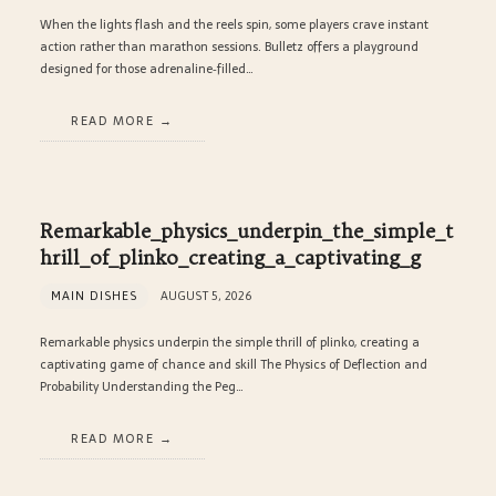
When the lights flash and the reels spin, some players crave instant
action rather than marathon sessions. Bulletz offers a playground
designed for those adrenaline‑filled…
READ MORE
Remarkable_physics_underpin_the_simple_t
hrill_of_plinko_creating_a_captivating_g
MAIN DISHES
AUGUST 5, 2026
Remarkable physics underpin the simple thrill of plinko, creating a
captivating game of chance and skill The Physics of Deflection and
Probability Understanding the Peg…
READ MORE