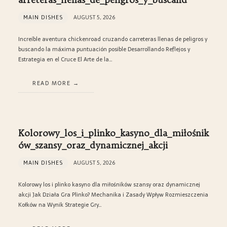
arreteras_llenas_de_peligros_y_buscand
MAIN DISHES
AUGUST 5, 2026
Increíble aventura chickenroad cruzando carreteras llenas de peligros y
buscando la máxima puntuación posible Desarrollando Reflejos y
Estrategia en el Cruce El Arte de la…
READ MORE
Kolorowy_los_i_plinko_kasyno_dla_miłośnik
ów_szansy_oraz_dynamicznej_akcji
MAIN DISHES
AUGUST 5, 2026
Kolorowy los i plinko kasyno dla miłośników szansy oraz dynamicznej
akcji Jak Działa Gra Plinko? Mechanika i Zasady Wpływ Rozmieszczenia
Kołków na Wynik Strategie Gry…