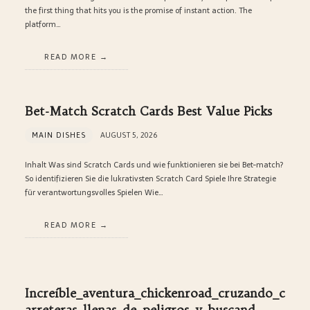
the first thing that hits you is the promise of instant action. The
platform…
READ MORE
Bet-Match Scratch Cards Best Value Picks
MAIN DISHES
AUGUST 5, 2026
Inhalt Was sind Scratch Cards und wie funktionieren sie bei Bet-match?
So identifizieren Sie die lukrativsten Scratch Card Spiele Ihre Strategie
für verantwortungsvolles Spielen Wie…
READ MORE
Increíble_aventura_chickenroad_cruzando_c