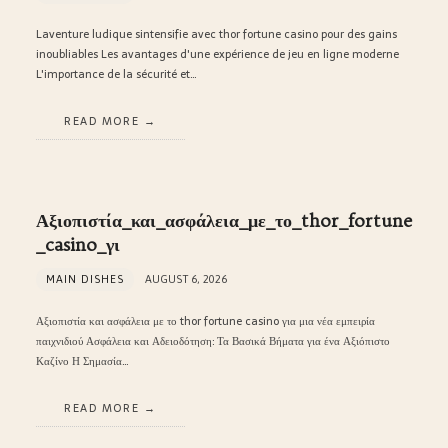
Laventure ludique sintensifie avec thor fortune casino pour des gains
inoubliables Les avantages d'une expérience de jeu en ligne moderne
L'importance de la sécurité et…
READ MORE
Αξιοπιστία_και_ασφάλεια_με_το_thor_fortune
_casino_γι
MAIN DISHES
AUGUST 6, 2026
Αξιοπιστία και ασφάλεια με το thor fortune casino για μια νέα εμπειρία
παιχνιδιού Ασφάλεια και Αδειοδότηση: Τα Βασικά Βήματα για ένα Αξιόπιστο
Καζίνο Η Σημασία…
READ MORE