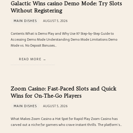
Galactic Wins casino Demo Mode: Try Slots
Without Registering
MAIN DISHES
AUGUST 5, 2026
Contents What is Demo Play and Why Use It? Step-by-Step Guide to
Accessing Demo Mode Understanding Demo Mode Limitations Demo
Mode vs. No Deposit Bonuses…
READ MORE
Zoom Casino: Fast‑Paced Slots and Quick
Wins for On‑The‑Go Players
MAIN DISHES
AUGUST 5, 2026
What Makes Zoom Casino a Hot Spot for Rapid Play Zoom Casino has
carved out a niche for gamers who crave instant thrills. The platform’s…