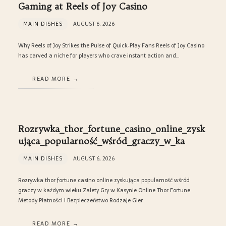
Gaming at Reels of Joy Casino
MAIN DISHES
AUGUST 6, 2026
Why Reels of Joy Strikes the Pulse of Quick‑Play Fans Reels of Joy Casino
has carved a niche for players who crave instant action and…
READ MORE
Rozrywka_thor_fortune_casino_online_zysk
ująca_popularność_wśród_graczy_w_ka
MAIN DISHES
AUGUST 6, 2026
Rozrywka thor fortune casino online zyskująca popularność wśród
graczy w każdym wieku Zalety Gry w Kasynie Online Thor Fortune
Metody Płatności i Bezpieczeństwo Rodzaje Gier…
READ MORE