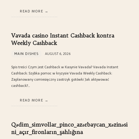
READ MORE
Vavada casino Instant Cashback kontra
Weekly Cashback
MAIN DISHES
AUGUST 6, 2026
Spis treści Czym jest Cashback w Kasynie Vavada? Vavada Instant
Cashback: Szybka pomoc w kryzysie Vavada Weekly Cashback:
Zaplanowany comiesięczny zastrzyk gotówki Jak aktywować
cashback?…
READ MORE
Qədim_simvollar_pinco_azərbaycan_xəzinəsi
ni_açır_fironların_şahlığına