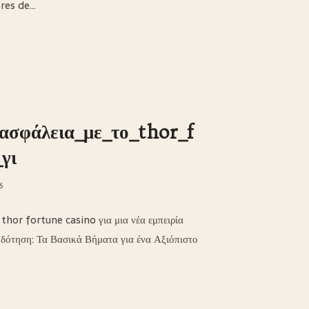
res de…
_ασφάλεια_με_το_thor_f
γι
6
 thor fortune casino για μια νέα εμπειρία
οδότηση: Τα Βασικά Βήματα για ένα Αξιόπιστο