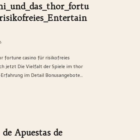
ni_und_das_thor_fortu
risikofreies_Entertain
6
r fortune casino für risikofreies
 jetzt Die Vielfalt der Spiele im thor
o-Erfahrung im Detail Bonusangebote…
s de Apuestas de