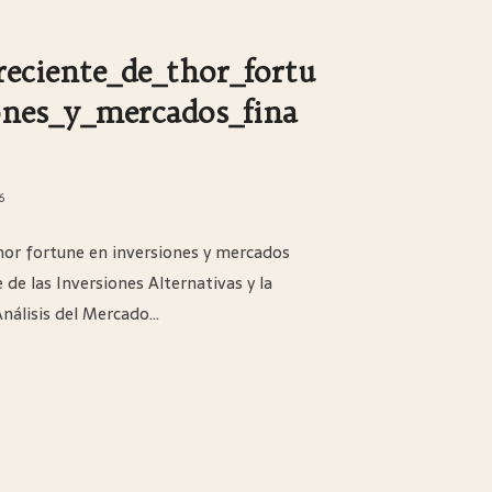
eciente_de_thor_fortu
ones_y_mercados_fina
6
hor fortune en inversiones y mercados
 de las Inversiones Alternativas y la
nálisis del Mercado…