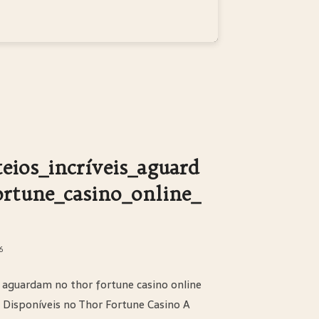
eios_incríveis_aguard
rtune_casino_online_
6
s aguardam no thor fortune casino online
 Disponíveis no Thor Fortune Casino A