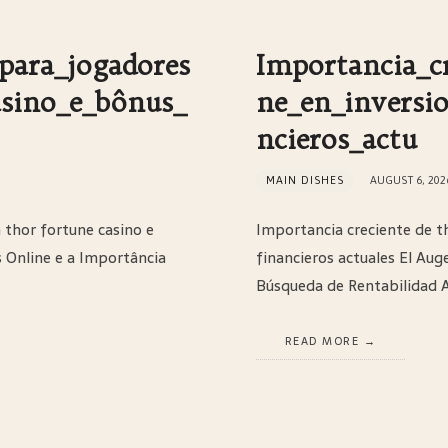
_para_jogadores
Importancia_cr
sino_e_bônus_
ne_en_inversi
ncieros_actu
MAIN DISHES
AUGUST 6, 202
 thor fortune casino e
Importancia creciente de t
s Online e a Importância
financieros actuales El Auge
Búsqueda de Rentabilidad A
READ MORE