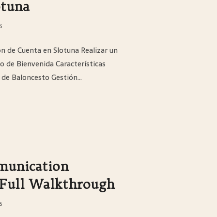
otuna
6
ión de Cuenta en Slotuna Realizar un
o de Bienvenida Características
s de Baloncesto Gestión…
unication
A Full Walkthrough
6