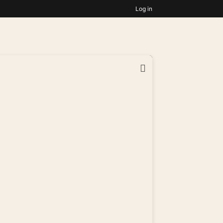
Log in