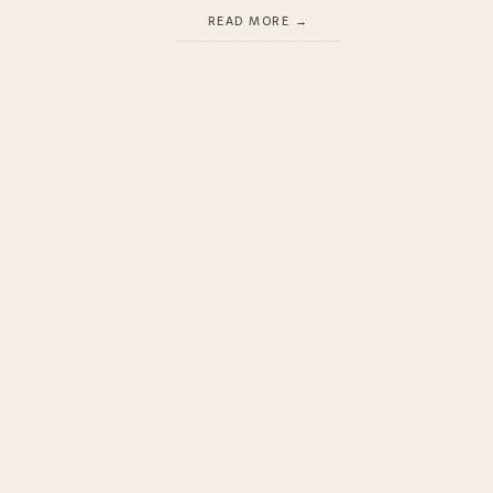
READ MORE