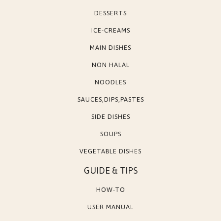
DESSERTS
ICE-CREAMS
MAIN DISHES
NON HALAL
NOODLES
SAUCES,DIPS,PASTES
SIDE DISHES
SOUPS
VEGETABLE DISHES
GUIDE & TIPS
HOW-TO
USER MANUAL