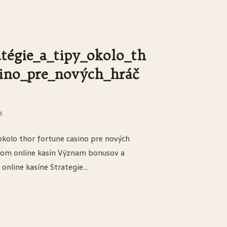
tégie_a_tipy_okolo_th
sino_pre_nových_hráč
6
okolo thor fortune casino pre nových
dom online kasín Význam bonusov a
 online kasíne Strategie…