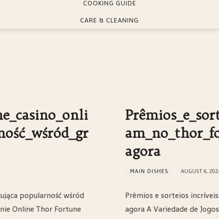
COOKING GUIDE
CARE & CLEANING
e_casino_onli
Prêmios_e_sort
ność_wśród_gr
am_no_thor_fo
agora
MAIN DISHES
AUGUST 6, 202
kująca popularność wśród
Prêmios e sorteios incrívei
nie Online Thor Fortune
agora A Variedade de Jogos