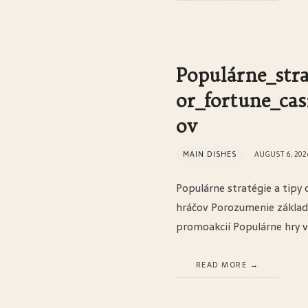
Populárne_stra
or_fortune_ca
ov
MAIN DISHES
AUGUST 6, 202
Populárne stratégie a tipy 
hráčov Porozumenie zákla
promoakcií Populárne hry v
READ MORE