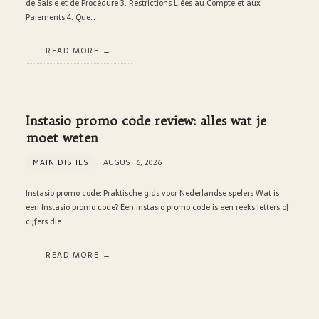
de Saisie et de Procédure 3. Restrictions Liées au Compte et aux
Paiements 4. Que…
READ MORE
Instasio promo code review: alles wat je
moet weten
MAIN DISHES
AUGUST 6, 2026
Instasio promo code: Praktische gids voor Nederlandse spelers Wat is
een Instasio promo code? Een instasio promo code is een reeks letters of
cijfers die…
READ MORE