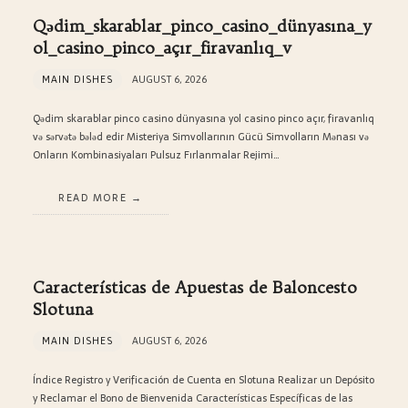
Qədim_skarablar_pinco_casino_dünyasına_y
ol_casino_pinco_açır_firavanlıq_v
MAIN DISHES
AUGUST 6, 2026
Qədim skarablar pinco casino dünyasına yol casino pinco açır, firavanlıq
və sərvətə bələd edir Misteriya Simvollarının Gücü Simvolların Mənası və
Onların Kombinasiyaları Pulsuz Fırlanmalar Rejimi…
READ MORE
Características de Apuestas de Baloncesto
Slotuna
MAIN DISHES
AUGUST 6, 2026
Índice Registro y Verificación de Cuenta en Slotuna Realizar un Depósito
y Reclamar el Bono de Bienvenida Características Específicas de las