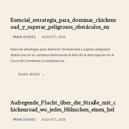
Esencial_estrategia_para_dominar_chickenr
oad_y_superar_peligrosos_obstáculos_en
MAIN DISHES
AUGUST 5, 2026
Esencial estrategia para dominar chickenroad y superar peligrosos
obstáculos en la carretera Dominando el Arte de la Anticipación en el
Cruce de Carreteras La Importancia…
READ MORE
Aufregende_Flucht_über_die_Straße_mit_c
hickenroad_wo_jedes_Hühnchen_einen_hel
MAIN DISHES
AUGUST 5, 2026