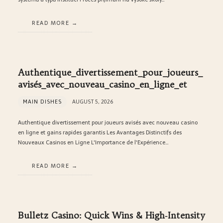
READ MORE
Authentique_divertissement_pour_joueurs_
avisés_avec_nouveau_casino_en_ligne_et
MAIN DISHES
AUGUST 5, 2026
Authentique divertissement pour joueurs avisés avec nouveau casino
en ligne et gains rapides garantis Les Avantages Distinctifs des
Nouveaux Casinos en Ligne L'Importance de l'Expérience…
READ MORE
Bulletz Casino: Quick Wins & High‑Intensity