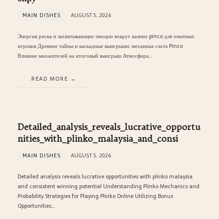
MAIN DISHES
AUGUST 5, 2026
Энергия риска и захватывающие эмоции вокруг казино pinco для опытных
игроков Древние тайны и каскадные выигрыши: механика слота Pinco
Влияние множителей на итоговый выигрыш Атмосфера…
READ MORE
Detailed_analysis_reveals_lucrative_opportu
nities_with_plinko_malaysia_and_consi
MAIN DISHES
AUGUST 5, 2026
Detailed analysis reveals lucrative opportunities with plinko malaysia
and consistent winning potential Understanding Plinko Mechanics and
Probability Strategies for Playing Plinko Online Utilizing Bonus
Opportunities…