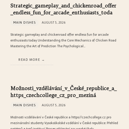
Strategic_gameplay_and_chickenroad_offer
_endless_fun_for_arcade_enthusiasts_toda
MAIN DISHES
AUGUST 5, 2026
Strategic gameplay and chickenroad offer endless fun for arcade
enthusiasts today Understanding the Core Mechanics of Chicken Road
Mastering the Art of Prediction The Psychological…
READ MORE
Možnosti_vzdělávání_v_České_republice_a_
https_czechcollege_cz_pro_meziná
MAIN DISHES
AUGUST 5, 2026
Možnosti vzdělávání v České republice a https://czechcollege.cz pro
mezinárodní studenty Vysokoškolské vzdělání v České republice: Přehled
systémů a typů institucí Proces přijímání na vysoké školy…