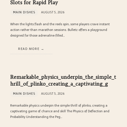
Slots for Rapid Play
MAIN DISHES
AUGUST 5, 2026
When the lights flash and the reels spin, some players crave instant
action rather than marathon sessions. Bulletz offers a playground
designed for those adrenaline‑filled…
READ MORE
Remarkable_physics_underpin_the_simple_t
hrill_of_plinko_creating_a_captivating_g
MAIN DISHES
AUGUST 5, 2026
Remarkable physics underpin the simple thrill of plinko, creating a
captivating game of chance and skill The Physics of Deflection and
Probability Understanding the Peg…