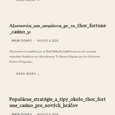
READ MORE
Αξιοπιστία_και_ασφάλεια_με_το_thor_fortune
_casino_γι
MAIN DISHES
AUGUST 6, 2026
Αξιοπιστία και ασφάλεια με το thor fortune casino για μια νέα εμπειρία
παιχνιδιού Ασφάλεια και Αδειοδότηση: Τα Βασικά Βήματα για ένα Αξιόπιστο
Καζίνο Η Σημασία…
READ MORE
Populárne_stratégie_a_tipy_okolo_thor_fort
une_casino_pre_nových_hráčov
MAIN DISHES
AUGUST 6, 2026