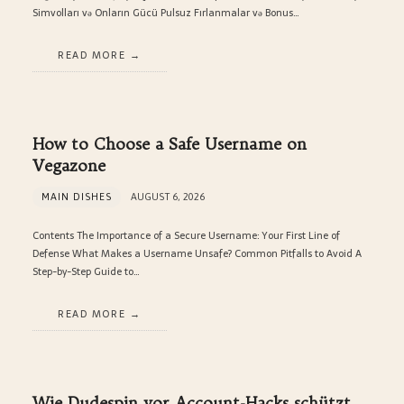
Simvolları və Onların Gücü Pulsuz Fırlanmalar və Bonus…
READ MORE
How to Choose a Safe Username on
Vegazone
MAIN DISHES
AUGUST 6, 2026
Contents The Importance of a Secure Username: Your First Line of
Defense What Makes a Username Unsafe? Common Pitfalls to Avoid A
Step-by-Step Guide to…
READ MORE
Wie Dudespin vor Account-Hacks schützt