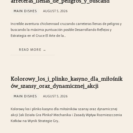
arreteras_llenas_de_peligros_y_buscand
MAIN DISHES
AUGUST 5, 2026
Increíble aventura chickenroad cruzando carreteras llenas de peligros y
buscando la máxima puntuación posible Desarrollando Reflejos y
Estrategia en el Cruce El Arte de la…
READ MORE
Kolorowy_los_i_plinko_kasyno_dla_miłośnik
ów_szansy_oraz_dynamicznej_akcji
MAIN DISHES
AUGUST 5, 2026
Kolorowy los i plinko kasyno dla miłośników szansy oraz dynamicznej
akcji Jak Działa Gra Plinko? Mechanika i Zasady Wpływ Rozmieszczenia
Kołków na Wynik Strategie Gry…