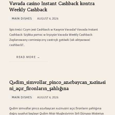
Vavada casino Instant Cashback kontra
Weekly Cashback
MAIN DISHES
AUGUST 6, 2026
Spis treści Czym jest Cashback w Kasynie Vavada? Vavada Instant
Cashback: Szybka pomoc w kryzysie Vavada Weekly Cashback:
Zaplanowany comiesięczny zastrzyk gotówki Jak aktywować
cashback?…
READ MORE
Qədim_simvollar_pinco_azərbaycan_xəzinəsi
ni_açır_fironların_şahlığına
MAIN DISHES
AUGUST 6, 2026
Qədim simvollar pinco azərbaycan xəzinəsini açır, fironların şahlığına
doğru səyahət başlayır Qədim Misir Məqbrələrinin Sirli Dünyası Misteriya