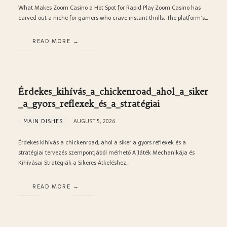
What Makes Zoom Casino a Hot Spot for Rapid Play Zoom Casino has
carved out a niche for gamers who crave instant thrills. The platform’s…
READ MORE
Érdekes_kihívás_a_chickenroad_ahol_a_siker
_a_gyors_reflexek_és_a_stratégiai
MAIN DISHES
AUGUST 5, 2026
Érdekes kihívás a chickenroad, ahol a siker a gyors reflexek és a
stratégiai tervezés szempontjából mérhető A Játék Mechanikája és
Kihívásai Stratégiák a Sikeres Átkeléshez…
READ MORE