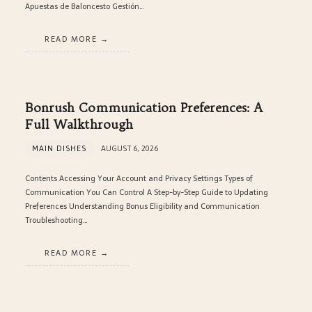
Apuestas de Baloncesto Gestión…
READ MORE
Bonrush Communication Preferences: A
Full Walkthrough
MAIN DISHES
AUGUST 6, 2026
Contents Accessing Your Account and Privacy Settings Types of
Communication You Can Control A Step-by-Step Guide to Updating
Preferences Understanding Bonus Eligibility and Communication
Troubleshooting…
READ MORE