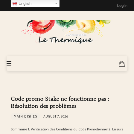
English
Log in
Le-
Thermique
Code promo Stake ne fonctionne pas :
Résolution des problèmes
MAIN DISHES
AUGUST 7, 2026
Sommaire 1. Vérification des Conditions du Code Promotionnel 2. Erreurs