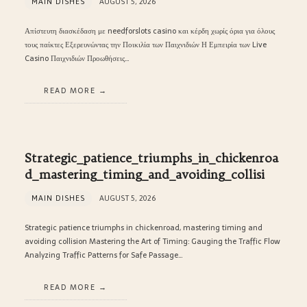
MAIN DISHES
AUGUST 5, 2026
Απίστευτη διασκέδαση με needforslots casino και κέρδη χωρίς όρια για όλους
τους παίκτες Εξερευνώντας την Ποικιλία των Παιχνιδιών Η Εμπειρία των Live
Casino Παιχνιδιών Προωθήσεις…
READ MORE
Strategic_patience_triumphs_in_chickenroa
d_mastering_timing_and_avoiding_collisi
MAIN DISHES
AUGUST 5, 2026
Strategic patience triumphs in chickenroad, mastering timing and
avoiding collision Mastering the Art of Timing: Gauging the Traffic Flow
Analyzing Traffic Patterns for Safe Passage…
READ MORE