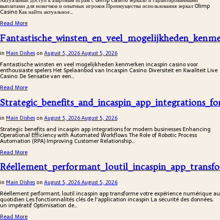
Актуальный доступ к азартным играм с olimp casino зеркало и гарантированными
выплатами для новичков и опытных игроков Преимущества использования зеркал Olimp
Casino Как найти актуальное…
Read More
Fantastische_winsten_en_veel_mogelijkheden_kenme
in
Main Dishes
on
August 5, 2026
August 5, 2026
Fantastische winsten en veel mogelijkheden kenmerken incaspin casino voor
enthousiaste spelers Het Spelaanbod van Incaspin Casino: Diversiteit en Kwaliteit Live
Casino: De Sensatie van een…
Read More
Strategic_benefits_and_incaspin_app_integrations_f
in
Main Dishes
on
August 5, 2026
August 5, 2026
Strategic benefits and incaspin app integrations for modern businesses Enhancing
Operational Efficiency with Automated Workflows The Role of Robotic Process
Automation (RPA) Improving Customer Relationship…
Read More
Réellement_performant_loutil_incaspin_app_transf
in
Main Dishes
on
August 5, 2026
August 5, 2026
Réellement performant, loutil incaspin app transforme votre expérience numérique au
quotidien Les fonctionnalités clés de l'application incaspin La sécurité des données,
un impératif Optimisation de…
Read More