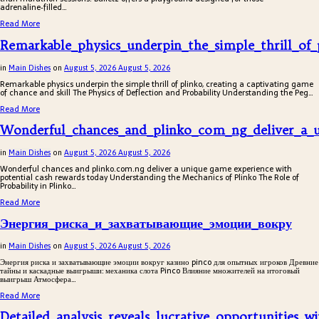
adrenaline‑filled…
Read More
Remarkable_physics_underpin_the_simple_thrill_of_
in
Main Dishes
on
August 5, 2026
August 5, 2026
Remarkable physics underpin the simple thrill of plinko, creating a captivating game
of chance and skill The Physics of Deflection and Probability Understanding the Peg…
Read More
Wonderful_chances_and_plinko_com_ng_deliver_a_
in
Main Dishes
on
August 5, 2026
August 5, 2026
Wonderful chances and plinko.com.ng deliver a unique game experience with
potential cash rewards today Understanding the Mechanics of Plinko The Role of
Probability in Plinko…
Read More
Энергия_риска_и_захватывающие_эмоции_вокру
in
Main Dishes
on
August 5, 2026
August 5, 2026
Энергия риска и захватывающие эмоции вокруг казино pinco для опытных игроков Древние
тайны и каскадные выигрыши: механика слота Pinco Влияние множителей на итоговый
выигрыш Атмосфера…
Read More
Detailed_analysis_reveals_lucrative_opportunities_w