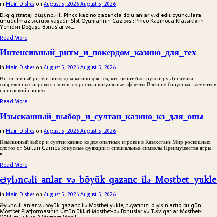
in
Main Dishes
on
August 5, 2026
August 5, 2026
Dəqiq strateji düşüncə ilə Pinco kazino qazancla dolu anlar vəd edir, oyunçulara
unudulmaz təcrübə yaşadır Slot Oyunlarının Cazibəsi: Pinco Kazinoda Klassiklərin
Yenidən Doğuşu Bonuslar və…
Read More
Интенсивный_ритм_и_покердом_казино_для_тех
in
Main Dishes
on
August 5, 2026
August 5, 2026
Интенсивный ритм и покердом казино для тех, кто ценит быструю игру Динамика
современных игровых слотов: скорость и визуальные эффекты Влияние бонусных элементов
на игровой процесс…
Read More
Изысканный_выбор_и_султан_казино_кз_для_опы
in
Main Dishes
on
August 5, 2026
August 5, 2026
Изысканный выбор и султан казино кз для опытных игроков в Казахстане Мир роскошных
слотов от Sultan Games Бонусные функции и специальные символы Преимущества игры
в…
Read More
Əyləncəli_anlar_və_böyük_qazanc_ilə_Mostbet_yukle_
in
Main Dishes
on
August 5, 2026
August 5, 2026
Əyləncəli anlar və böyük qazanc ilə Mostbet yukle, həyatınızı dəyişin artıq bu gün
Mostbet Platformasının Üstünlükləri Mostbet-də Bonuslar və Təşviqatlar Mostbet-i