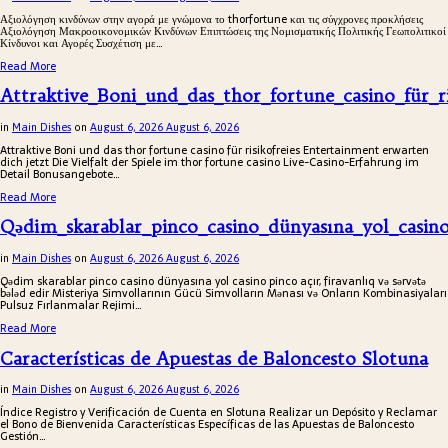
Αξιολόγηση κινδύνων στην αγορά με γνώμονα το thorfortune και τις σύγχρονες προκλήσεις
Αξιολόγηση Μακροοικονομικών Κινδύνων Επιπτώσεις της Νομισματικής Πολιτικής Γεωπολιτικοί
Κίνδυνοι και Αγορές Συσχέτιση με…
Read More
Attraktive_Boni_und_das_thor_fortune_casino_für_r
in
Main Dishes
on
August 6, 2026
August 6, 2026
Attraktive Boni und das thor fortune casino für risikofreies Entertainment erwarten
dich jetzt Die Vielfalt der Spiele im thor fortune casino Live-Casino-Erfahrung im
Detail Bonusangebote…
Read More
Qədim_skarablar_pinco_casino_dünyasına_yol_casino
in
Main Dishes
on
August 6, 2026
August 6, 2026
Qədim skarablar pinco casino dünyasına yol casino pinco açır, firavanlıq və sərvətə
bələd edir Misteriya Simvollarının Gücü Simvolların Mənası və Onların Kombinasiyaları
Pulsuz Fırlanmalar Rejimi…
Read More
Características de Apuestas de Baloncesto Slotuna
in
Main Dishes
on
August 6, 2026
August 6, 2026
Índice Registro y Verificación de Cuenta en Slotuna Realizar un Depósito y Reclamar
el Bono de Bienvenida Características Específicas de las Apuestas de Baloncesto
Gestión…