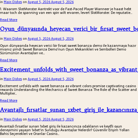
in
Main Dishes
on
August 5, 2026
August 5, 2026
1. Waarom SlotMonster Aantrekt voor de Fast‑Paced Player Wanneer je haast hebt
maar toch de spanning van een spin wilt ervaren, levert SlotMonster. De reputatie…
Read More
Oyun_dünyasında_heyecan_verici_bir_fırsat_sweet
in
Main Dishes
on
August 5, 2026
August 5, 2026
Oyun dünyasında heyecan verici bir fırsat sweet bonanza demo ile kazanmaya hazır
mısınız şimdi Sweet Bonanza Demo'nun Oyun Mekanikleri ve Sembolleri Demo
Sürümünün Avantajları ve…
Read More
Excitement_unfolds_with_sweet_bonanza_as_vibrant_
in
Main Dishes
on
August 5, 2026
August 5, 2026
Excitement unfolds with sweet bonanza as vibrant colors promise captivating casino
rewards Understanding the Mechanics of Sweet Bonanza The Role of the Scatter and
Multiplier…
Read More
Avantajlı_fırsatlar_sunan_1xbet_giriş_ile_kazancınıza
in
Main Dishes
on
August 5, 2026
August 5, 2026
Avantajlı fırsatlar sunan 1xbet giriş ile kazancınıza odaklanın ve keyifli oyun
deneyimini yaşayın 1xbet'in Sunduğu Avantajlar Nelerdir? Güvenilir Erişim Yolları
Bahis Seçenekleri ve Oranlar Casino…