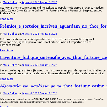
in
Main Dishes
on
August 6, 2026
August 6, 2026
Rozrywka thor fortune casino online zyskująca popularność wśród graczy w każdym
wieku Zalety Gry w Kasynie Online Thor Fortune Metody Płatności i Bezpieczeństwo
Rodzaje Gier…
Read More
Prêmios_e_sorteios_incríveis_aguardam_no_thor_for
in
Main Dishes
on
August 6, 2026
August 6, 2026
Prêmios e sorteios incríveis aguardam no thor fortune casino online agora A
Variedade de Jogos Disponíveis no Thor Fortune Casino A Importância dos
Fornecedores de…
Read More
Laventure_ludique_sintensifie_avec_thor_fortune_ca
in
Main Dishes
on
August 6, 2026
August 6, 2026
Laventure ludique sintensifie avec thor fortune casino pour des gains inoubliables Les
avantages d'une expérience de jeu en ligne moderne L'importance de la sécurité et…
Read More
Αξιοπιστία_και_ασφάλεια_με_το_thor_fortune_casino_
in
Main Dishes
on
August 6, 2026
August 6, 2026
Αξιοπιστία και ασφάλεια με το thor fortune casino για μια νέα εμπειρία παιχνιδιού Ασφάλεια
και Αδειοδότηση: Τα Βασικά Βήματα για ένα Αξιόπιστο Καζίνο Η Σημασία…