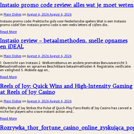
Instasio promo code review: alles wat je moet weten
in
Main Dishes
on
August 6, 2026
August 6, 2026
Instasio promo code: Praktische gids voor Nederlandse spelers Wat is een Instasio
promo code? Een instasio promo code is een reeks letters of cijfers die…
Read More
Instasio review – betaalmethoden, snelle opnames
en iDEAL
in
Main Dishes
on
August 6, 2026
August 6, 2026
1. Overzicht van Instasio 2. Welkomstbonus en andere promoties Bonusoverzicht 3.
Betaalmethoden en opnames Beschikbare betaalmethoden 4. Registratie, verificatie
en veiligheid 5. Mobiele app en…
Read More
Reels of Joy: Quick Wins and High‑Intensity Gaming
at Reels of Joy Casino
in
Main Dishes
on
August 6, 2026
August 6, 2026
Why Reels of Joy Strikes the Pulse of Quick‑Play Fans Reels of Joy Casino has carved a
niche for players who crave instant action and…
Read More
Rozrywka_thor_fortune_casino_online_zyskująca_po