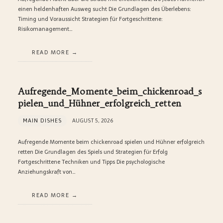
einen heldenhaften Ausweg sucht Die Grundlagen des Überlebens:
Timing und Voraussicht Strategien für Fortgeschrittene:
Risikomanagement…
READ MORE
Aufregende_Momente_beim_chickenroad_s
pielen_und_Hühner_erfolgreich_retten
MAIN DISHES
AUGUST 5, 2026
Aufregende Momente beim chickenroad spielen und Hühner erfolgreich
retten Die Grundlagen des Spiels und Strategien für Erfolg
Fortgeschrittene Techniken und Tipps Die psychologische
Anziehungskraft von…
READ MORE