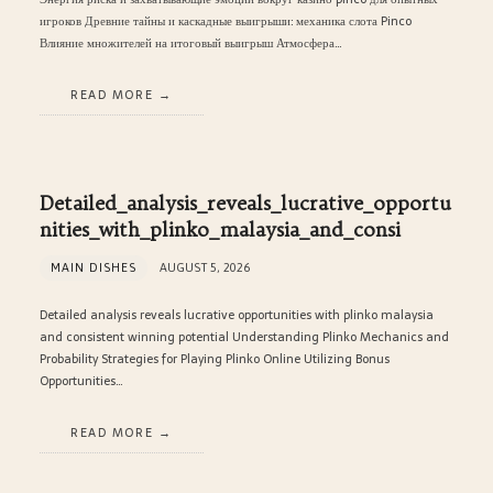
игроков Древние тайны и каскадные выигрыши: механика слота Pinco
Влияние множителей на итоговый выигрыш Атмосфера…
READ MORE
Detailed_analysis_reveals_lucrative_opportu
nities_with_plinko_malaysia_and_consi
MAIN DISHES
AUGUST 5, 2026
Detailed analysis reveals lucrative opportunities with plinko malaysia
and consistent winning potential Understanding Plinko Mechanics and
Probability Strategies for Playing Plinko Online Utilizing Bonus
Opportunities…
READ MORE