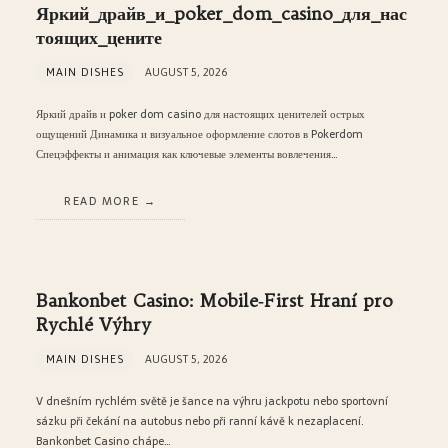
Яркий_драйв_и_poker_dom_casino_для_нас
тоящих_цените
MAIN DISHES
AUGUST 5, 2026
Яркий драйв и poker dom casino для настоящих ценителей острых
ощущений Динамика и визуальное оформление слотов в Pokerdom
Спецэффекты и анимация как ключевые элементы вовлечения…
READ MORE
Bankonbet Casino: Mobile‑First Hraní pro
Rychlé Výhry
MAIN DISHES
AUGUST 5, 2026
V dnešním rychlém světě je šance na výhru jackpotu nebo sportovní
sázku při čekání na autobus nebo při ranní kávě k nezaplacení.
Bankonbet Casino chápe…