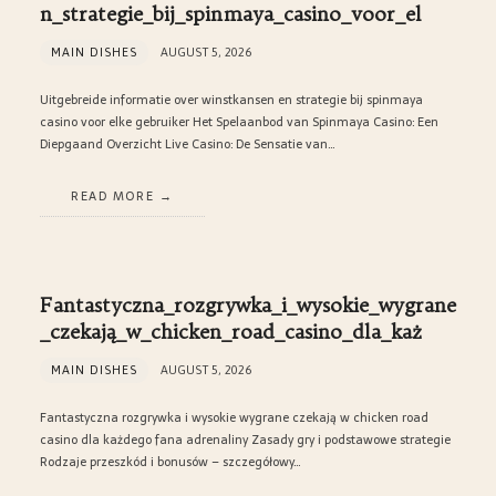
n_strategie_bij_spinmaya_casino_voor_el
MAIN DISHES
AUGUST 5, 2026
Uitgebreide informatie over winstkansen en strategie bij spinmaya
casino voor elke gebruiker Het Spelaanbod van Spinmaya Casino: Een
Diepgaand Overzicht Live Casino: De Sensatie van…
READ MORE
Fantastyczna_rozgrywka_i_wysokie_wygrane
_czekają_w_chicken_road_casino_dla_każ
MAIN DISHES
AUGUST 5, 2026
Fantastyczna rozgrywka i wysokie wygrane czekają w chicken road
casino dla każdego fana adrenaliny Zasady gry i podstawowe strategie
Rodzaje przeszkód i bonusów – szczegółowy…