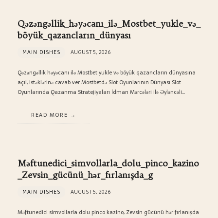
Qəzəngəllik_həyəcanı_ilə_Mostbet_yukle_və_
böyük_qazancların_dünyası
MAIN DISHES
AUGUST 5, 2026
Qəzəngəllik həyəcanı ilə Mostbet yukle və böyük qazancların dünyasına
açıl, istəklərinə cavab ver Mostbetdə Slot Oyunlarının Dünyası Slot
Oyunlarında Qazanma Stratejiyaları İdman Mərcələri ilə Əyləncəli…
READ MORE
Məftunedici_simvollarla_dolu_pinco_kazino
_Zevsin_gücünü_hər_fırlanışda_g
MAIN DISHES
AUGUST 5, 2026
Məftunedici simvollarla dolu pinco kazino, Zevsin gücünü hər fırlanışda