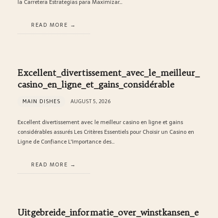
la Carretera Estrategias para Maximizar…
READ MORE
Excellent_divertissement_avec_le_meilleur_
casino_en_ligne_et_gains_considérable
MAIN DISHES
AUGUST 5, 2026
Excellent divertissement avec le meilleur casino en ligne et gains
considérables assurés Les Critères Essentiels pour Choisir un Casino en
Ligne de Confiance L'Importance des…
READ MORE
Uitgebreide_informatie_over_winstkansen_e