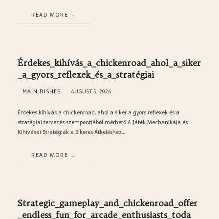
READ MORE
Érdekes_kihívás_a_chickenroad_ahol_a_siker
_a_gyors_reflexek_és_a_stratégiai
MAIN DISHES
AUGUST 5, 2026
Érdekes kihívás a chickenroad, ahol a siker a gyors reflexek és a
stratégiai tervezés szempontjából mérhető A Játék Mechanikája és
Kihívásai Stratégiák a Sikeres Átkeléshez…
READ MORE
Strategic_gameplay_and_chickenroad_offer
_endless_fun_for_arcade_enthusiasts_toda