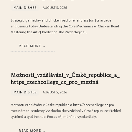
MAIN DISHES
AUGUST 5, 2026
Strategic gameplay and chickenroad offer endless fun for arcade
enthusiasts today Understanding the Core Mechanics of Chicken Road
Mastering the Art of Prediction The Psychological…
READ MORE
Možnosti_vzdělávání_v_České_republice_a_
https_czechcollege_cz_pro_meziná
MAIN DISHES
AUGUST 5, 2026
Možnosti vzdělávání v České republice a https://czechcollege.cz pro
mezinárodní studenty Vysokoškolské vzdělání v České republice: Přehled
systémů a typů institucí Proces přijímání na vysoké školy…
READ MORE