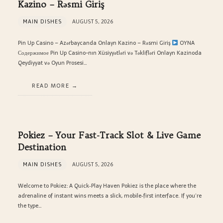
Kazino – Rəsmi Giriş
MAIN DISHES
AUGUST 5, 2026
Pin Up Casino – Azərbaycanda Onlayn Kazino – Rəsmi Giriş
OYNA
Содержимое Pin Up Casino-nın Xüsiyyətləri və Təklifləri Onlayn Kazinoda
Qeydiyyat və Oyun Prosesi…
READ MORE
Pokiez – Your Fast-Track Slot & Live Game
Destination
MAIN DISHES
AUGUST 5, 2026
Welcome to Pokiez: A Quick‑Play Haven Pokiez is the place where the
adrenaline of instant wins meets a slick, mobile‑first interface. If you’re
the type…