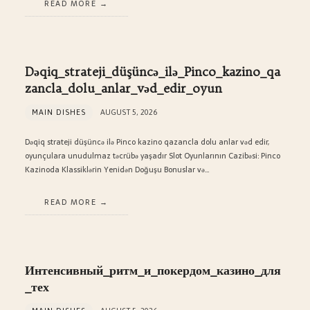
READ MORE
Dəqiq_strateji_düşüncə_ilə_Pinco_kazino_qa
zancla_dolu_anlar_vəd_edir_oyun
MAIN DISHES
AUGUST 5, 2026
Dəqiq strateji düşüncə ilə Pinco kazino qazancla dolu anlar vəd edir,
oyunçulara unudulmaz təcrübə yaşadır Slot Oyunlarının Cazibəsi: Pinco
Kazinoda Klassiklərin Yenidən Doğuşu Bonuslar və…
READ MORE
Интенсивный_ритм_и_покердом_казино_для
_тех