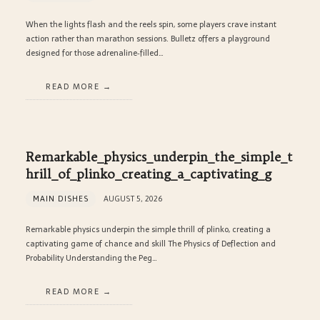
When the lights flash and the reels spin, some players crave instant
action rather than marathon sessions. Bulletz offers a playground
designed for those adrenaline‑filled…
READ MORE
Remarkable_physics_underpin_the_simple_t
hrill_of_plinko_creating_a_captivating_g
MAIN DISHES
AUGUST 5, 2026
Remarkable physics underpin the simple thrill of plinko, creating a
captivating game of chance and skill The Physics of Deflection and
Probability Understanding the Peg…
READ MORE