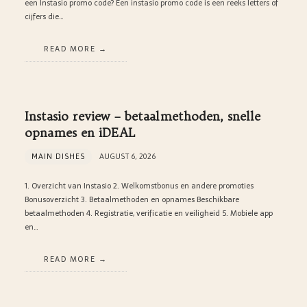
een Instasio promo code? Een instasio promo code is een reeks letters of
cijfers die…
READ MORE
Instasio review – betaalmethoden, snelle
opnames en iDEAL
MAIN DISHES
AUGUST 6, 2026
1. Overzicht van Instasio 2. Welkomstbonus en andere promoties
Bonusoverzicht 3. Betaalmethoden en opnames Beschikbare
betaalmethoden 4. Registratie, verificatie en veiligheid 5. Mobiele app
en…
READ MORE