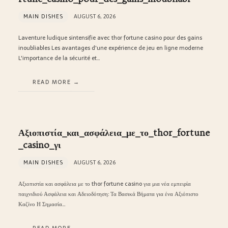
MAIN DISHES
AUGUST 6, 2026
Laventure ludique sintensifie avec thor fortune casino pour des gains
inoubliables Les avantages d'une expérience de jeu en ligne moderne
L'importance de la sécurité et…
READ MORE
Αξιοπιστία_και_ασφάλεια_με_το_thor_fortune
_casino_γι
MAIN DISHES
AUGUST 6, 2026
Αξιοπιστία και ασφάλεια με το thor fortune casino για μια νέα εμπειρία
παιχνιδιού Ασφάλεια και Αδειοδότηση: Τα Βασικά Βήματα για ένα Αξιόπιστο
Καζίνο Η Σημασία…