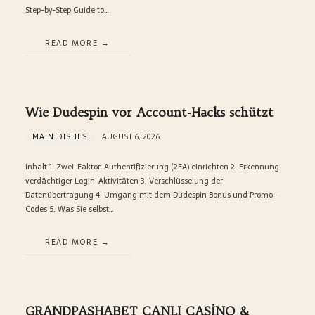
Step-by-Step Guide to…
READ MORE
Wie Dudespin vor Account-Hacks schützt
MAIN DISHES
AUGUST 6, 2026
Inhalt 1. Zwei-Faktor-Authentifizierung (2FA) einrichten 2. Erkennung
verdächtiger Login-Aktivitäten 3. Verschlüsselung der
Datenübertragung 4. Umgang mit dem Dudespin Bonus und Promo-
Codes 5. Was Sie selbst…
READ MORE
GRANDPASHABET CANLI CASİNO &