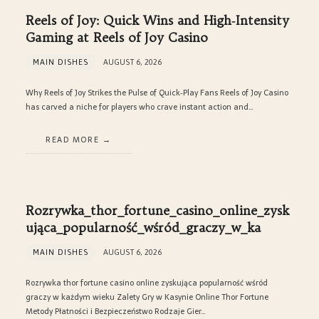
Reels of Joy: Quick Wins and High‑Intensity
Gaming at Reels of Joy Casino
MAIN DISHES
AUGUST 6, 2026
Why Reels of Joy Strikes the Pulse of Quick‑Play Fans Reels of Joy Casino
has carved a niche for players who crave instant action and…
READ MORE
Rozrywka_thor_fortune_casino_online_zysk
ująca_popularność_wśród_graczy_w_ka
MAIN DISHES
AUGUST 6, 2026
Rozrywka thor fortune casino online zyskująca popularność wśród
graczy w każdym wieku Zalety Gry w Kasynie Online Thor Fortune
Metody Płatności i Bezpieczeństwo Rodzaje Gier…