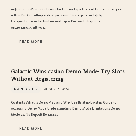
Aufregende Momente beim chickenroad spielen und Hühner erfolgreich
retten Die Grundlagen des Spiels und Strategien für Erfolg
Fortgeschrittene Techniken und Tipps Die psychologische
Anziehungskraft von…
READ MORE
Galactic Wins casino Demo Mode: Try Slots
Without Registering
MAIN DISHES
AUGUST 5, 2026
Contents What is Demo Play and Why Use It? Step-by-Step Guide to
Accessing Demo Mode Understanding Demo Mode Limitations Demo
Mode vs. No Deposit Bonuses…
READ MORE