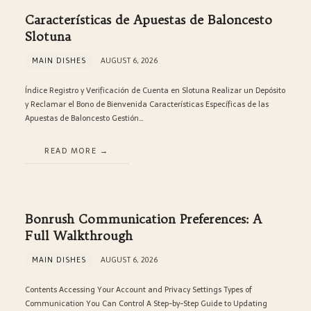
Características de Apuestas de Baloncesto
Slotuna
MAIN DISHES
AUGUST 6, 2026
Índice Registro y Verificación de Cuenta en Slotuna Realizar un Depósito
y Reclamar el Bono de Bienvenida Características Específicas de las
Apuestas de Baloncesto Gestión…
READ MORE
Bonrush Communication Preferences: A
Full Walkthrough
MAIN DISHES
AUGUST 6, 2026
Contents Accessing Your Account and Privacy Settings Types of
Communication You Can Control A Step-by-Step Guide to Updating