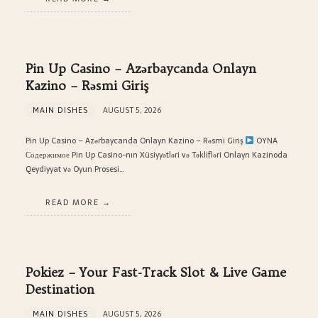
Pin Up Casino – Azərbaycanda Onlayn
Kazino – Rəsmi Giriş
MAIN DISHES
AUGUST 5, 2026
Pin Up Casino – Azərbaycanda Onlayn Kazino – Rəsmi Giriş
OYNA
Содержимое Pin Up Casino-nın Xüsiyyətləri və Təklifləri Onlayn Kazinoda
Qeydiyyat və Oyun Prosesi…
READ MORE
Pokiez – Your Fast-Track Slot & Live Game
Destination
MAIN DISHES
AUGUST 5, 2026