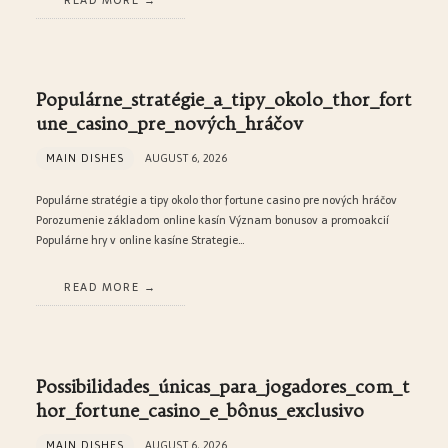
READ MORE
Populárne_stratégie_a_tipy_okolo_thor_fort
une_casino_pre_nových_hráčov
MAIN DISHES
AUGUST 6, 2026
Populárne stratégie a tipy okolo thor fortune casino pre nových hráčov
Porozumenie základom online kasín Význam bonusov a promoakcií
Populárne hry v online kasíne Strategie…
READ MORE
Possibilidades_únicas_para_jogadores_com_t
hor_fortune_casino_e_bônus_exclusivo
MAIN DISHES
AUGUST 6, 2026