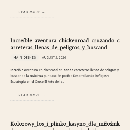
READ MORE
Increíble_aventura_chickenroad_cruzando_c
arreteras_llenas_de_peligros_y_buscand
MAIN DISHES
AUGUST 5, 2026
Increíble aventura chickenroad cruzando carreteras llenas de peligros y
buscando la máxima puntuación posible Desarrollando Reflejos y
Estrategia en el Cruce El Arte de la…
READ MORE
Kolorowy_los_i_plinko_kasyno_dla_miłośnik