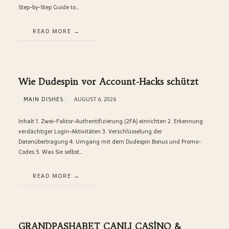
Step-by-Step Guide to…
READ MORE
Wie Dudespin vor Account-Hacks schützt
MAIN DISHES
AUGUST 6, 2026
Inhalt 1. Zwei-Faktor-Authentifizierung (2FA) einrichten 2. Erkennung
verdächtiger Login-Aktivitäten 3. Verschlüsselung der
Datenübertragung 4. Umgang mit dem Dudespin Bonus und Promo-
Codes 5. Was Sie selbst…
READ MORE
GRANDPASHABET CANLI CASİNO &