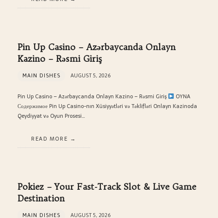
Pin Up Casino – Azərbaycanda Onlayn
Kazino – Rəsmi Giriş
MAIN DISHES
AUGUST 5, 2026
Pin Up Casino – Azərbaycanda Onlayn Kazino – Rəsmi Giriş
OYNA
Содержимое Pin Up Casino-nın Xüsiyyətləri və Təklifləri Onlayn Kazinoda
Qeydiyyat və Oyun Prosesi…
READ MORE
Pokiez – Your Fast-Track Slot & Live Game
Destination
MAIN DISHES
AUGUST 5, 2026