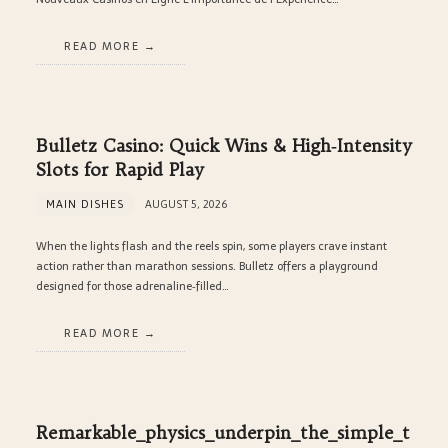
READ MORE
Bulletz Casino: Quick Wins & High‑Intensity
Slots for Rapid Play
MAIN DISHES
AUGUST 5, 2026
When the lights flash and the reels spin, some players crave instant
action rather than marathon sessions. Bulletz offers a playground
designed for those adrenaline‑filled…
READ MORE
Remarkable_physics_underpin_the_simple_t