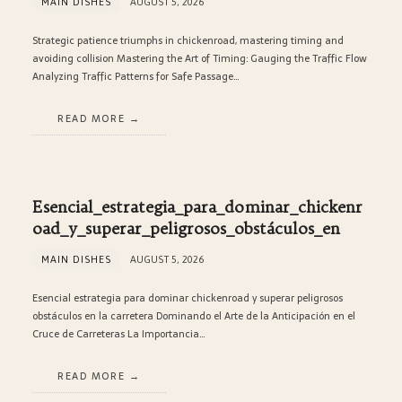
MAIN DISHES
AUGUST 5, 2026
Strategic patience triumphs in chickenroad, mastering timing and
avoiding collision Mastering the Art of Timing: Gauging the Traffic Flow
Analyzing Traffic Patterns for Safe Passage…
READ MORE
Esencial_estrategia_para_dominar_chickenr
oad_y_superar_peligrosos_obstáculos_en
MAIN DISHES
AUGUST 5, 2026
Esencial estrategia para dominar chickenroad y superar peligrosos
obstáculos en la carretera Dominando el Arte de la Anticipación en el
Cruce de Carreteras La Importancia…
READ MORE