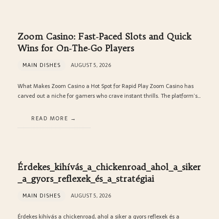
Zoom Casino: Fast‑Paced Slots and Quick
Wins for On‑The‑Go Players
MAIN DISHES
AUGUST 5, 2026
What Makes Zoom Casino a Hot Spot for Rapid Play Zoom Casino has
carved out a niche for gamers who crave instant thrills. The platform’s…
READ MORE
Érdekes_kihívás_a_chickenroad_ahol_a_siker
_a_gyors_reflexek_és_a_stratégiai
MAIN DISHES
AUGUST 5, 2026
Érdekes kihívás a chickenroad, ahol a siker a gyors reflexek és a