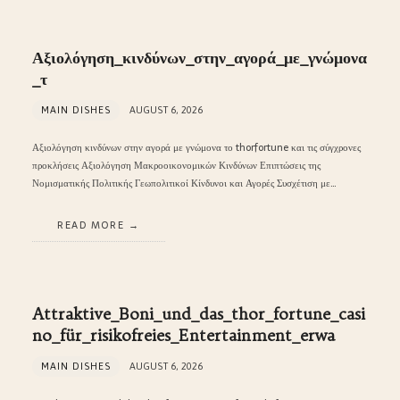
Αξιολόγηση_κινδύνων_στην_αγορά_με_γνώμονα
_τ
MAIN DISHES
AUGUST 6, 2026
Αξιολόγηση κινδύνων στην αγορά με γνώμονα το thorfortune και τις σύγχρονες
προκλήσεις Αξιολόγηση Μακροοικονομικών Κινδύνων Επιπτώσεις της
Νομισματικής Πολιτικής Γεωπολιτικοί Κίνδυνοι και Αγορές Συσχέτιση με…
READ MORE
Attraktive_Boni_und_das_thor_fortune_casi
no_für_risikofreies_Entertainment_erwa
MAIN DISHES
AUGUST 6, 2026