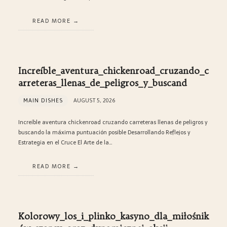
READ MORE
Increíble_aventura_chickenroad_cruzando_c
arreteras_llenas_de_peligros_y_buscand
MAIN DISHES
AUGUST 5, 2026
Increíble aventura chickenroad cruzando carreteras llenas de peligros y
buscando la máxima puntuación posible Desarrollando Reflejos y
Estrategia en el Cruce El Arte de la…
READ MORE
Kolorowy_los_i_plinko_kasyno_dla_miłośnik