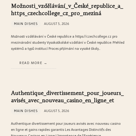
Možnosti_vzdělávání_v_České_republice_a_
https_czechcollege_cz_pro_meziná
MAIN DISHES
AUGUST 5, 2026
Možnosti vzdělávání v České republice a https://czechcollege.cz pro
mezinárodní studenty Vysokoškolské vzdělání v České republice: Přehled
systémů a typů institucí Proces přijímání na vysoké školy…
READ MORE
Authentique_divertissement_pour_joueurs_
avisés_avec_nouveau_casino_en_ligne_et
MAIN DISHES
AUGUST 5, 2026
Authentique divertissement pour joueurs avisés avec nouveau casino
en ligne et gains rapides garantis Les Avantages Distinctifs des
Nouveaux Casinos en Ligne L'Importance de l'Expérience…