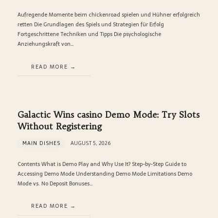
Aufregende Momente beim chickenroad spielen und Hühner erfolgreich
retten Die Grundlagen des Spiels und Strategien für Erfolg
Fortgeschrittene Techniken und Tipps Die psychologische
Anziehungskraft von…
READ MORE
Galactic Wins casino Demo Mode: Try Slots
Without Registering
MAIN DISHES
AUGUST 5, 2026
Contents What is Demo Play and Why Use It? Step-by-Step Guide to
Accessing Demo Mode Understanding Demo Mode Limitations Demo
Mode vs. No Deposit Bonuses…
READ MORE