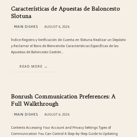
Características de Apuestas de Baloncesto
Slotuna
MAIN DISHES
AUGUST 6, 2026
Índice Registro y Verificación de Cuenta en Slotuna Realizar un Depósito
y Reclamar el Bono de Bienvenida Características Específicas de las
Apuestas de Baloncesto Gestión…
READ MORE
Bonrush Communication Preferences: A
Full Walkthrough
MAIN DISHES
AUGUST 6, 2026
Contents Accessing Your Account and Privacy Settings Types of
Communication You Can Control A Step-by-Step Guide to Updating