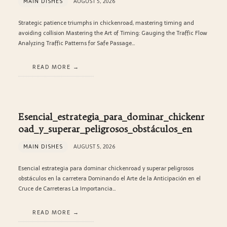
MAIN DISHES
AUGUST 5, 2026
Strategic patience triumphs in chickenroad, mastering timing and
avoiding collision Mastering the Art of Timing: Gauging the Traffic Flow
Analyzing Traffic Patterns for Safe Passage…
READ MORE
Esencial_estrategia_para_dominar_chickenr
oad_y_superar_peligrosos_obstáculos_en
MAIN DISHES
AUGUST 5, 2026
Esencial estrategia para dominar chickenroad y superar peligrosos
obstáculos en la carretera Dominando el Arte de la Anticipación en el
Cruce de Carreteras La Importancia…
READ MORE