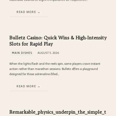
READ MORE
Bulletz Casino: Quick Wins & High‑Intensity
Slots for Rapid Play
MAIN DISHES
AUGUST 5, 2026
When the lights flash and the reels spin, some players crave instant
action rather than marathon sessions. Bulletz offers a playground
designed for those adrenaline‑filled…
READ MORE
Remarkable_physics_underpin_the_simple_t