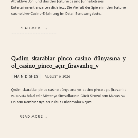
Attraktive Boni und das thor fortune casino für risikofreies
Entertainment erwarten dich jetzt Die Vielfalt der Spiele im thor fortune
casino Live-Casino-Erfahrung im Detail Bonusangebote…
READ MORE
Qədim_skarablar_pinco_casino_dünyasına_y
ol_casino_pinco_açır_firavanlıq_v
MAIN DISHES
AUGUST 6, 2026
Qədim skarablar pinco casino dünyasına yol casino pinco açır, firavanlıq
və sərvətə bələd edir Misteriya Simvollarının Gücü Simvolların Mənası və
Onların Kombinasiyaları Pulsuz Fırlanmalar Rejimi…
READ MORE