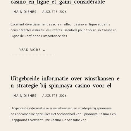
casino_en_ligne_et_gains_considérable
MAIN DISHES
AUGUST 5, 2026
Excellent divertissement avec le meilleur casino en ligne et gains
considérables assurés Les Critères Essentiels pour Choisir un Casino en
Ligne de Confiance L'Importance des…
READ MORE
Uitgebreide_informatie_over_winstkansen_e
n_strategie_bij_spinmaya_casino_voor_el
MAIN DISHES
AUGUST 5, 2026
Uitgebreide informatie over winstkansen en strategie bij spinmaya
casino voor elke gebruiker Het Spelaanbod van Spinmaya Casino: Een
Diepgaand Overzicht Live Casino: De Sensatie van…