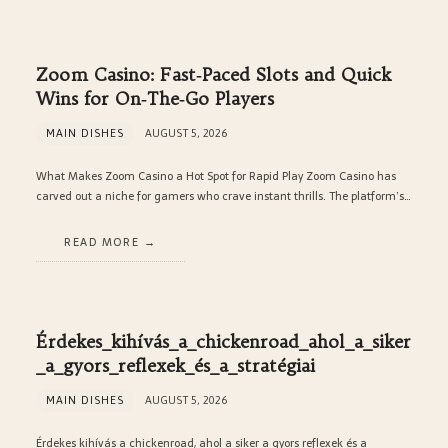
Zoom Casino: Fast‑Paced Slots and Quick
Wins for On‑The‑Go Players
MAIN DISHES
AUGUST 5, 2026
What Makes Zoom Casino a Hot Spot for Rapid Play Zoom Casino has
carved out a niche for gamers who crave instant thrills. The platform’s…
READ MORE
Érdekes_kihívás_a_chickenroad_ahol_a_siker
_a_gyors_reflexek_és_a_stratégiai
MAIN DISHES
AUGUST 5, 2026
Érdekes kihívás a chickenroad, ahol a siker a gyors reflexek és a