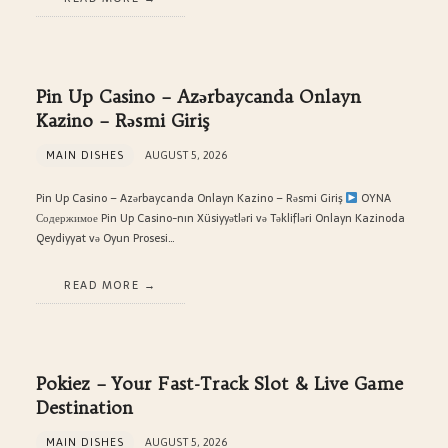
Pin Up Casino – Azərbaycanda Onlayn
Kazino – Rəsmi Giriş
MAIN DISHES
AUGUST 5, 2026
Pin Up Casino – Azərbaycanda Onlayn Kazino – Rəsmi Giriş
OYNA
Содержимое Pin Up Casino-nın Xüsiyyətləri və Təklifləri Onlayn Kazinoda
Qeydiyyat və Oyun Prosesi…
READ MORE
Pokiez – Your Fast-Track Slot & Live Game
Destination
MAIN DISHES
AUGUST 5, 2026