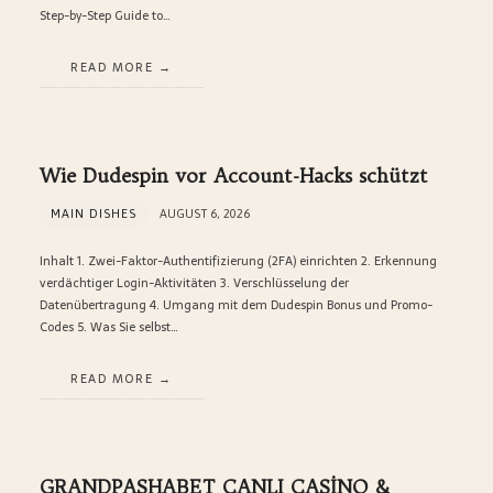
Step-by-Step Guide to…
READ MORE
Wie Dudespin vor Account-Hacks schützt
MAIN DISHES
AUGUST 6, 2026
Inhalt 1. Zwei-Faktor-Authentifizierung (2FA) einrichten 2. Erkennung
verdächtiger Login-Aktivitäten 3. Verschlüsselung der
Datenübertragung 4. Umgang mit dem Dudespin Bonus und Promo-
Codes 5. Was Sie selbst…
READ MORE
GRANDPASHABET CANLI CASİNO &