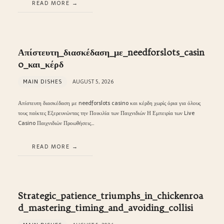
READ MORE
Απίστευτη_διασκέδαση_με_needforslots_casin
o_και_κέρδ
MAIN DISHES
AUGUST 5, 2026
Απίστευτη διασκέδαση με needforslots casino και κέρδη χωρίς όρια για όλους
τους παίκτες Εξερευνώντας την Ποικιλία των Παιχνιδιών Η Εμπειρία των Live
Casino Παιχνιδιών Προωθήσεις…
READ MORE
Strategic_patience_triumphs_in_chickenroa
d_mastering_timing_and_avoiding_collisi