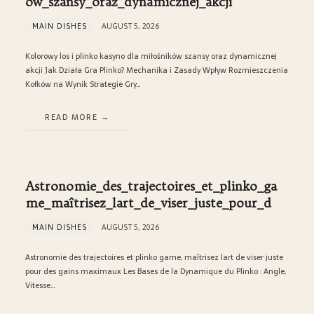
ów_szansy_oraz_dynamicznej_akcji
MAIN DISHES
AUGUST 5, 2026
Kolorowy los i plinko kasyno dla miłośników szansy oraz dynamicznej
akcji Jak Działa Gra Plinko? Mechanika i Zasady Wpływ Rozmieszczenia
Kołków na Wynik Strategie Gry…
READ MORE
Astronomie_des_trajectoires_et_plinko_ga
me_maîtrisez_lart_de_viser_juste_pour_d
MAIN DISHES
AUGUST 5, 2026
Astronomie des trajectoires et plinko game, maîtrisez lart de viser juste
pour des gains maximaux Les Bases de la Dynamique du Plinko : Angle,
Vitesse…