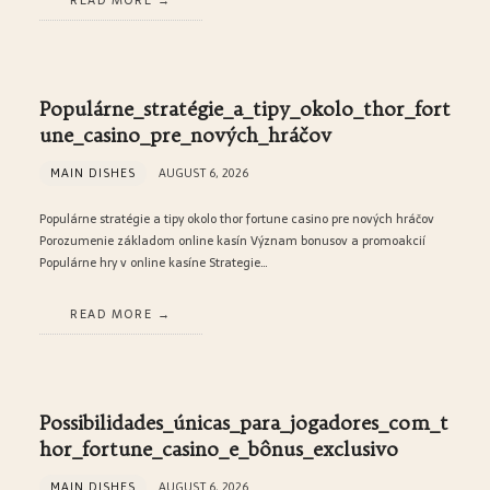
READ MORE
Populárne_stratégie_a_tipy_okolo_thor_fort
une_casino_pre_nových_hráčov
MAIN DISHES
AUGUST 6, 2026
Populárne stratégie a tipy okolo thor fortune casino pre nových hráčov
Porozumenie základom online kasín Význam bonusov a promoakcií
Populárne hry v online kasíne Strategie…
READ MORE
Possibilidades_únicas_para_jogadores_com_t
hor_fortune_casino_e_bônus_exclusivo
MAIN DISHES
AUGUST 6, 2026