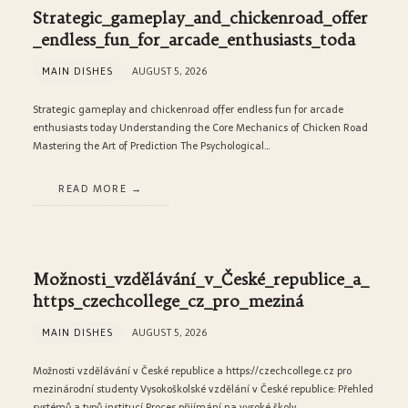
Strategic_gameplay_and_chickenroad_offer
_endless_fun_for_arcade_enthusiasts_toda
MAIN DISHES
AUGUST 5, 2026
Strategic gameplay and chickenroad offer endless fun for arcade
enthusiasts today Understanding the Core Mechanics of Chicken Road
Mastering the Art of Prediction The Psychological…
READ MORE
Možnosti_vzdělávání_v_České_republice_a_
https_czechcollege_cz_pro_meziná
MAIN DISHES
AUGUST 5, 2026
Možnosti vzdělávání v České republice a https://czechcollege.cz pro
mezinárodní studenty Vysokoškolské vzdělání v České republice: Přehled
systémů a typů institucí Proces přijímání na vysoké školy…