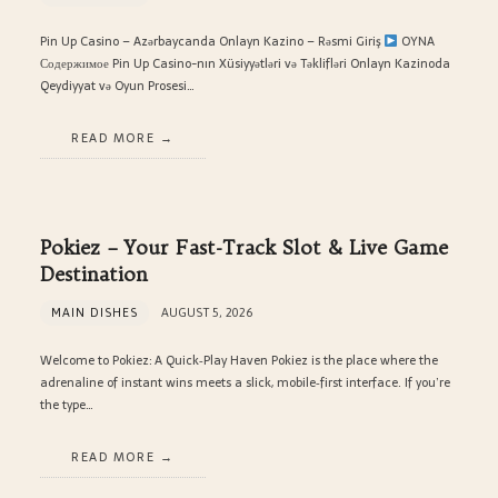
Pin Up Casino – Azərbaycanda Onlayn Kazino – Rəsmi Giriş
OYNA
Содержимое Pin Up Casino-nın Xüsiyyətləri və Təklifləri Onlayn Kazinoda
Qeydiyyat və Oyun Prosesi…
READ MORE
Pokiez – Your Fast-Track Slot & Live Game
Destination
MAIN DISHES
AUGUST 5, 2026
Welcome to Pokiez: A Quick‑Play Haven Pokiez is the place where the
adrenaline of instant wins meets a slick, mobile‑first interface. If you’re
the type…
READ MORE