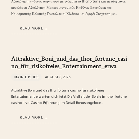
Αξιολόγηση κινδύνων στην αγορά με γνώμονα το thorfortune και τις σύγχρονες
προκλήσεις Αξιολόγηση Μακροοικονομικών Κινδύνων Επιπτώσεις της
Νομισματικής Πολιτικής Γεωπολιτικοί Κίνδυνοι και Αγορές Συσχέτιση με…
READ MORE
Attraktive_Boni_und_das_thor_fortune_casi
no_für_risikofreies_Entertainment_erwa
MAIN DISHES
AUGUST 6, 2026
Attraktive Boni und das thor fortune casino für risikofreies
Entertainment erwarten dich jetzt Die Vielfalt der Spiele im thor fortune
casino Live-Casino-Erfahrung im Detail Bonusangebote…
READ MORE