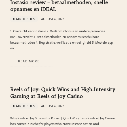
Instasio review – betaalmethoden, snelle
opnames en iDEAL
MAIN DISHES
AUGUST 6, 2026
1. Overzicht van Instasio 2. Welkomstbonus en andere promoties
Bonusoverzicht 3. Betaalmethoden en opnames Beschikbare
betaalmethoden 4. Registratie, verificatie en veiligheid 5. Mobiele app
en…
READ MORE
Reels of Joy: Quick Wins and High‑Intensity
Gaming at Reels of Joy Casino
MAIN DISHES
AUGUST 6, 2026
Why Reels of Joy Strikes the Pulse of Quick‑Play Fans Reels of Joy Casino
has carved a niche for players who crave instant action and…