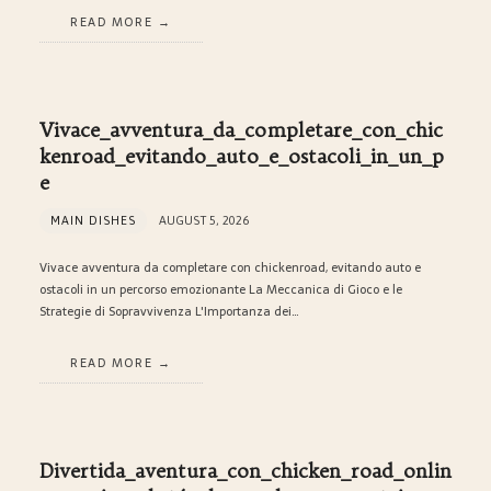
READ MORE
Vivace_avventura_da_completare_con_chic
kenroad_evitando_auto_e_ostacoli_in_un_p
e
MAIN DISHES
AUGUST 5, 2026
Vivace avventura da completare con chickenroad, evitando auto e
ostacoli in un percorso emozionante La Meccanica di Gioco e le
Strategie di Sopravvivenza L'Importanza dei…
READ MORE
Divertida_aventura_con_chicken_road_onlin