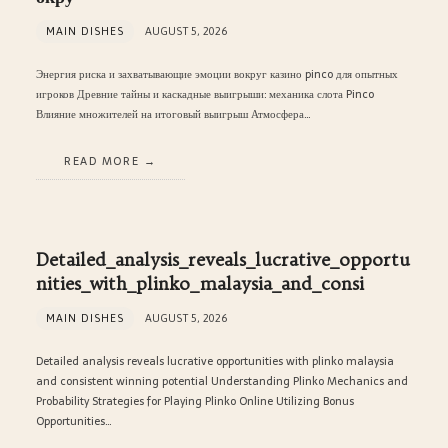
MAIN DISHES
AUGUST 5, 2026
Энергия риска и захватывающие эмоции вокруг казино pinco для опытных
игроков Древние тайны и каскадные выигрыши: механика слота Pinco
Влияние множителей на итоговый выигрыш Атмосфера…
READ MORE
Detailed_analysis_reveals_lucrative_opportu
nities_with_plinko_malaysia_and_consi
MAIN DISHES
AUGUST 5, 2026
Detailed analysis reveals lucrative opportunities with plinko malaysia
and consistent winning potential Understanding Plinko Mechanics and
Probability Strategies for Playing Plinko Online Utilizing Bonus
Opportunities…