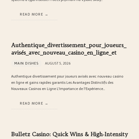
READ MORE
Authentique_divertissement_pour_joueurs_
avisés_avec_nouveau_casino_en_ligne_et
MAIN DISHES
AUGUST 5, 2026
Authentique divertissement pour joueurs avisés avec nouveau casino
en ligne et gains rapides garantis Les Avantages Distinctifs des
Nouveaux Casinos en Ligne L'Importance de l'Expérience…
READ MORE
Bulletz Casino: Quick Wins & High‑Intensity