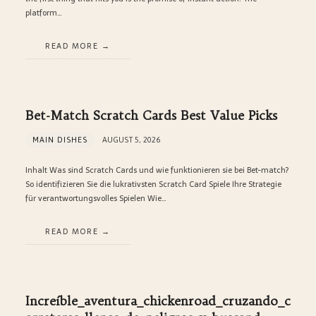
platform…
READ MORE
Bet-Match Scratch Cards Best Value Picks
MAIN DISHES
AUGUST 5, 2026
Inhalt Was sind Scratch Cards und wie funktionieren sie bei Bet-match?
So identifizieren Sie die lukrativsten Scratch Card Spiele Ihre Strategie
für verantwortungsvolles Spielen Wie…
READ MORE
Increíble_aventura_chickenroad_cruzando_c