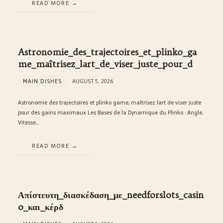
READ MORE
Astronomie_des_trajectoires_et_plinko_ga
me_maîtrisez_lart_de_viser_juste_pour_d
MAIN DISHES
AUGUST 5, 2026
Astronomie des trajectoires et plinko game, maîtrisez lart de viser juste
pour des gains maximaux Les Bases de la Dynamique du Plinko : Angle,
Vitesse…
READ MORE
Απίστευτη_διασκέδαση_με_needforslots_casin
o_και_κέρδ