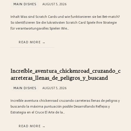
MAIN DISHES
AUGUST 5, 2026
Inhalt Was sind Scratch Cards und wie funktionieren sie bei Bet-match?
So identifizieren Sie die lukrativsten Scratch Card Spiele Ihre Strategie
für verantwortungsvolles Spielen Wie…
READ MORE
Increíble_aventura_chickenroad_cruzando_c
arreteras_llenas_de_peligros_y_buscand
MAIN DISHES
AUGUST 5, 2026
Increíble aventura chickenroad cruzando carreteras llenas de peligros y
buscando la máxima puntuación posible Desarrollando Reflejos y
Estrategia en el Cruce El Arte de la…
READ MORE