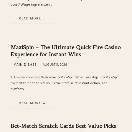
boost? Wageringvereisten…
READ MORE
MaxiSpin – The Ultimate Quick‑Fire Casino
Experience for Instant Wins
MAIN DISHES
AUGUST 5, 2026
1. A Pulse‑Pounding Welcome to MaxiSpin When you step into MaxiSpin,
the first thing that hits you is the promise of instant action. The
platform…
READ MORE
Bet-Match Scratch Cards Best Value Picks