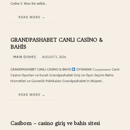
Codes 5. Was Sie selbst…
READ MORE
GRANDPASHABET CANLI CASİNO &
BAHİS
MAIN DISHES
AUGUST 5, 2026
GRANDPASHABET CANLI CASİNO & BAHİS
OYNAMAK Содержимое Canlı
Casino Oyunları ve Kuralı Grandpashabet Giriş ve Oyun Seçimi Bahis
Hizmetleri ve Güvenlik Politikaları Grandpashabet’in Müşteri…
READ MORE
Casibom – casino giriş ve bahis sitesi