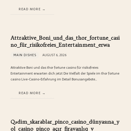
READ MORE
Attraktive_Boni_und_das_thor_fortune_casi
no_für_risikofreies_Entertainment_erwa
MAIN DISHES
AUGUST 6, 2026
Attraktive Boni und das thor fortune casino für risikofreies
Entertainment erwarten dich jetzt Die Vielfalt der Spiele im thor fortune
casino Live-Casino-Erfahrung im Detail Bonusangebote…
READ MORE
Qədim_skarablar_pinco_casino_dünyasına_y
ol_casino_pinco_açır_firavanlıq_v