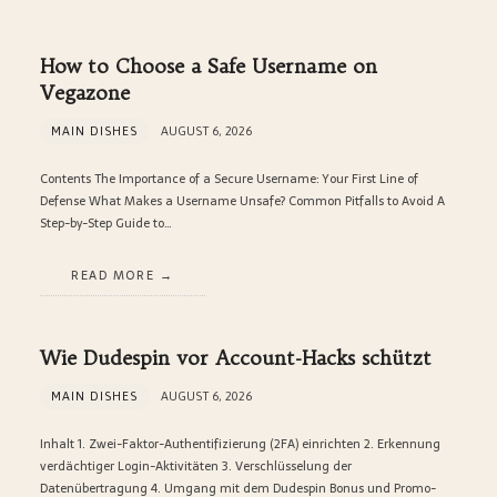
How to Choose a Safe Username on
Vegazone
MAIN DISHES
AUGUST 6, 2026
Contents The Importance of a Secure Username: Your First Line of
Defense What Makes a Username Unsafe? Common Pitfalls to Avoid A
Step-by-Step Guide to…
READ MORE
Wie Dudespin vor Account-Hacks schützt
MAIN DISHES
AUGUST 6, 2026
Inhalt 1. Zwei-Faktor-Authentifizierung (2FA) einrichten 2. Erkennung
verdächtiger Login-Aktivitäten 3. Verschlüsselung der
Datenübertragung 4. Umgang mit dem Dudespin Bonus und Promo-