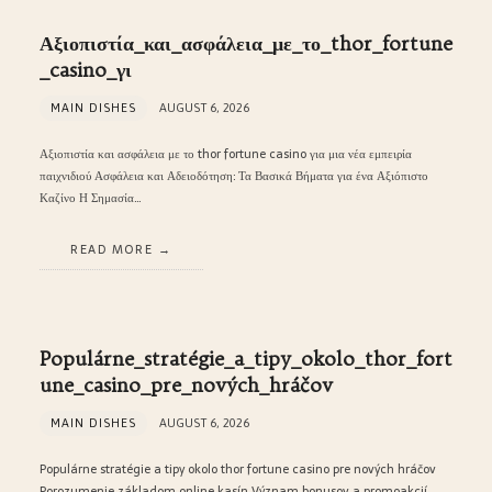
Αξιοπιστία_και_ασφάλεια_με_το_thor_fortune
_casino_γι
MAIN DISHES
AUGUST 6, 2026
Αξιοπιστία και ασφάλεια με το thor fortune casino για μια νέα εμπειρία
παιχνιδιού Ασφάλεια και Αδειοδότηση: Τα Βασικά Βήματα για ένα Αξιόπιστο
Καζίνο Η Σημασία…
READ MORE
Populárne_stratégie_a_tipy_okolo_thor_fort
une_casino_pre_nových_hráčov
MAIN DISHES
AUGUST 6, 2026
Populárne stratégie a tipy okolo thor fortune casino pre nových hráčov
Porozumenie základom online kasín Význam bonusov a promoakcií