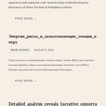
experience with potential cash rewards today Understanding the
Mechanics of Plinko The Role of Probability in Plinko…
READ MORE
Энергия_риска_и_захватывающие_эмоции_в
окру
MAIN DISHES
AUGUST 5, 2026
Энергия риска и захватывающие эмоции вокруг казино pinco для опытных
игроков Древние тайны и каскадные выигрыши: механика слота Pinco
Влияние множителей на итоговый выигрыш Атмосфера…
READ MORE
Detailed_analysis_reveals_lucrative_opportu