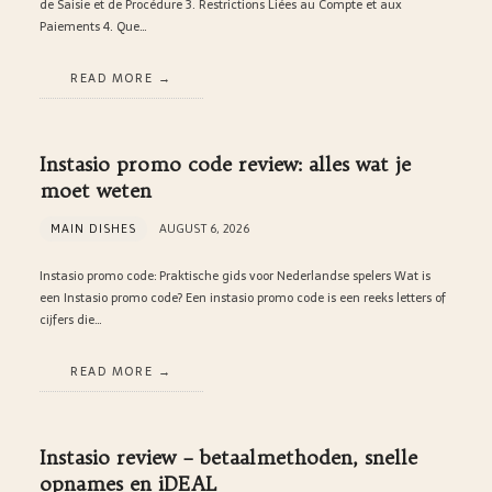
de Saisie et de Procédure 3. Restrictions Liées au Compte et aux
Paiements 4. Que…
READ MORE
Instasio promo code review: alles wat je
moet weten
MAIN DISHES
AUGUST 6, 2026
Instasio promo code: Praktische gids voor Nederlandse spelers Wat is
een Instasio promo code? Een instasio promo code is een reeks letters of
cijfers die…
READ MORE
Instasio review – betaalmethoden, snelle
opnames en iDEAL