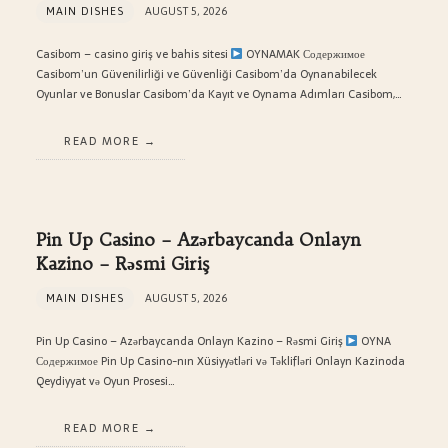
MAIN DISHES
AUGUST 5, 2026
Casibom – casino giriş ve bahis sitesi
OYNAMAK Содержимое
Casibom’un Güvenilirliği ve Güvenliği Casibom’da Oynanabilecek
Oyunlar ve Bonuslar Casibom’da Kayıt ve Oynama Adımları Casibom,…
READ MORE
Pin Up Casino – Azərbaycanda Onlayn
Kazino – Rəsmi Giriş
MAIN DISHES
AUGUST 5, 2026
Pin Up Casino – Azərbaycanda Onlayn Kazino – Rəsmi Giriş
OYNA
Содержимое Pin Up Casino-nın Xüsiyyətləri və Təklifləri Onlayn Kazinoda
Qeydiyyat və Oyun Prosesi…
READ MORE