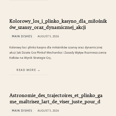
Kolorowy_los_i_plinko_kasyno_dla_miłośnik
ów_szansy_oraz_dynamicznej_akcji
MAIN DISHES
AUGUST 5, 2026
Kolorowy los i plinko kasyno dla miłośników szansy oraz dynamicznej
akcji Jak Działa Gra Plinko? Mechanika i Zasady Wpływ Rozmieszczenia
Kołków na Wynik Strategie Gry…
READ MORE
Astronomie_des_trajectoires_et_plinko_ga
me_maîtrisez_lart_de_viser_juste_pour_d
MAIN DISHES
AUGUST 5, 2026