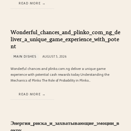
READ MORE
Wonderful_chances_and_plinko_com_ng_de
liver_a_unique_game_experience_with_pote
nt
MAIN DISHES
AUGUST 5, 2026
Wonderful chances and plinko.com.ng deliver a unique game
experience with potential cash rewards today Understanding the
Mechanics of Plinko The Role of Probability in Plinko…
READ MORE
Энергия_риска_и_захватывающие_эмоции_в
окру