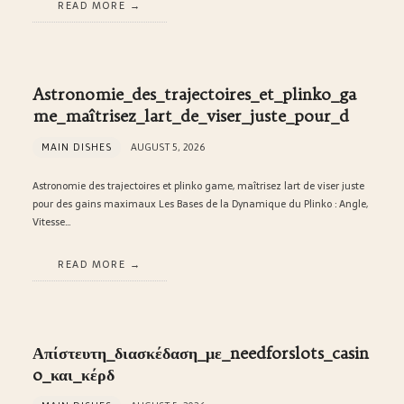
READ MORE
Astronomie_des_trajectoires_et_plinko_ga
me_maîtrisez_lart_de_viser_juste_pour_d
MAIN DISHES
AUGUST 5, 2026
Astronomie des trajectoires et plinko game, maîtrisez lart de viser juste
pour des gains maximaux Les Bases de la Dynamique du Plinko : Angle,
Vitesse…
READ MORE
Απίστευτη_διασκέδαση_με_needforslots_casin
o_και_κέρδ