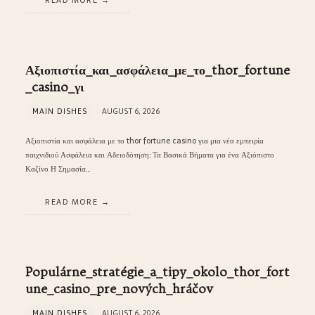
READ MORE
Αξιοπιστία_και_ασφάλεια_με_το_thor_fortune
_casino_γι
MAIN DISHES
AUGUST 6, 2026
Αξιοπιστία και ασφάλεια με το thor fortune casino για μια νέα εμπειρία
παιχνιδιού Ασφάλεια και Αδειοδότηση: Τα Βασικά Βήματα για ένα Αξιόπιστο
Καζίνο Η Σημασία…
READ MORE
Populárne_stratégie_a_tipy_okolo_thor_fort
une_casino_pre_nových_hráčov
MAIN DISHES
AUGUST 6, 2026