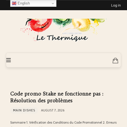
English
Log in
Le-
Thermique
Code promo Stake ne fonctionne pas :
Résolution des problèmes
MAIN DISHES
AUGUST 7, 2026
Sommaire 1. Vérification des Conditions du Code Promotionnel 2. Erreurs