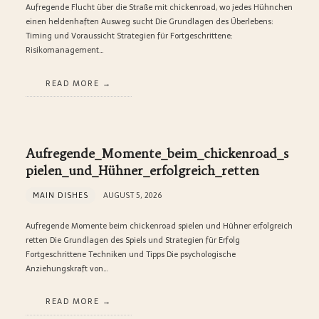
Aufregende Flucht über die Straße mit chickenroad, wo jedes Hühnchen
einen heldenhaften Ausweg sucht Die Grundlagen des Überlebens:
Timing und Voraussicht Strategien für Fortgeschrittene:
Risikomanagement…
READ MORE
Aufregende_Momente_beim_chickenroad_s
pielen_und_Hühner_erfolgreich_retten
MAIN DISHES
AUGUST 5, 2026
Aufregende Momente beim chickenroad spielen und Hühner erfolgreich
retten Die Grundlagen des Spiels und Strategien für Erfolg
Fortgeschrittene Techniken und Tipps Die psychologische
Anziehungskraft von…
READ MORE