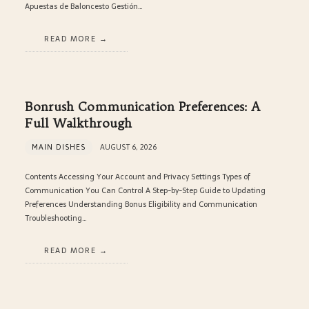
Apuestas de Baloncesto Gestión…
READ MORE
Bonrush Communication Preferences: A
Full Walkthrough
MAIN DISHES
AUGUST 6, 2026
Contents Accessing Your Account and Privacy Settings Types of
Communication You Can Control A Step-by-Step Guide to Updating
Preferences Understanding Bonus Eligibility and Communication
Troubleshooting…
READ MORE