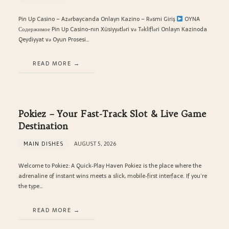
Pin Up Casino – Azərbaycanda Onlayn Kazino – Rəsmi Giriş
OYNA
Содержимое Pin Up Casino-nın Xüsiyyətləri və Təklifləri Onlayn Kazinoda
Qeydiyyat və Oyun Prosesi…
READ MORE
Pokiez – Your Fast-Track Slot & Live Game
Destination
MAIN DISHES
AUGUST 5, 2026
Welcome to Pokiez: A Quick‑Play Haven Pokiez is the place where the
adrenaline of instant wins meets a slick, mobile‑first interface. If you’re
the type…
READ MORE