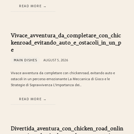
READ MORE
Vivace_avventura_da_completare_con_chic
kenroad_evitando_auto_e_ostacoli_in_un_p
e
MAIN DISHES
AUGUST 5, 2026
Vivace avventura da completare con chickenroad, evitando auto e
ostacoli in un percorso emozionante La Meccanica di Gioco e le
Strategie di Sopravvivenza L'Importanza dei…
READ MORE
Divertida_aventura_con_chicken_road_onlin