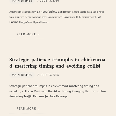
MAIN DISHES
AUGUST 5, 2026
Απίστευτη διασκέδαση με needforslots casino και κέρδη χωρίς όρια για όλους
τους παίκτες Εξερευνώντας την Ποικιλία των Παιχνιδιών Η Εμπειρία των Live
Casino Παιχνιδιών Προωθήσεις…
READ MORE
Strategic_patience_triumphs_in_chickenroa
d_mastering_timing_and_avoiding_collisi
MAIN DISHES
AUGUST 5, 2026
Strategic patience triumphs in chickenroad, mastering timing and
avoiding collision Mastering the Art of Timing: Gauging the Traffic Flow
Analyzing Traffic Patterns for Safe Passage…
READ MORE