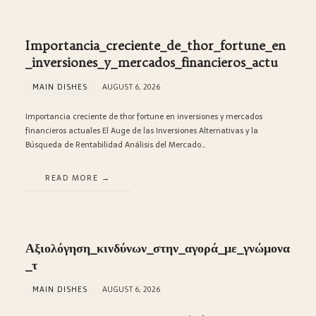
Importancia_creciente_de_thor_fortune_en
_inversiones_y_mercados_financieros_actu
MAIN DISHES
AUGUST 6, 2026
Importancia creciente de thor fortune en inversiones y mercados
financieros actuales El Auge de las Inversiones Alternativas y la
Búsqueda de Rentabilidad Análisis del Mercado…
READ MORE
Αξιολόγηση_κινδύνων_στην_αγορά_με_γνώμονα
_τ
MAIN DISHES
AUGUST 6, 2026