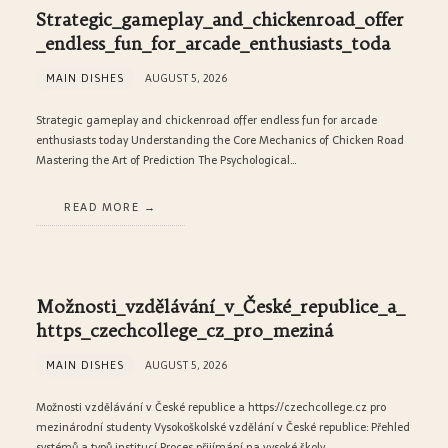
Strategic_gameplay_and_chickenroad_offer
_endless_fun_for_arcade_enthusiasts_toda
MAIN DISHES
AUGUST 5, 2026
Strategic gameplay and chickenroad offer endless fun for arcade
enthusiasts today Understanding the Core Mechanics of Chicken Road
Mastering the Art of Prediction The Psychological…
READ MORE
Možnosti_vzdělávání_v_České_republice_a_
https_czechcollege_cz_pro_meziná
MAIN DISHES
AUGUST 5, 2026
Možnosti vzdělávání v České republice a https://czechcollege.cz pro
mezinárodní studenty Vysokoškolské vzdělání v České republice: Přehled
systémů a typů institucí Proces přijímání na vysoké školy…