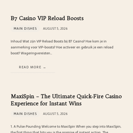
B7 Casino VIP Reload Boosts
MAIN DISHES
AUGUST 5, 2026
Inhoud Wat zijn VIP Reload Boosts bij B7 Casino? Hoe kom je in
aanmerking voor VIP-boosts? Hoe activeer en gebruik je een reload
boost? Wageringvereisten…
READ MORE
MaxiSpin – The Ultimate Quick‑Fire Casino
Experience for Instant Wins
MAIN DISHES
AUGUST 5, 2026
1. A Pulse‑Pounding Welcome to MaxiSpin When you step into MaxiSpin,
the first thing that hits you is the promise of instant action. The