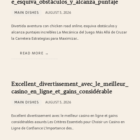
e_esquiva_obstáculos_y_alcanza_puntaje
MAIN DISHES
AUGUST 5, 2026
Divertida aventura con chicken road online, esquiva obstáculos y
alcanza puntajes increíbles La Mecánica del Juego: Más Allá de Cruzar
la Carretera Estrategias para Maximizar…
READ MORE
Excellent_divertissement_avec_le_meilleur_
casino_en_ligne_et_gains_considérable
MAIN DISHES
AUGUST 5, 2026
Excellent divertissement avec le meilleur casino en ligne et gains
considérables assurés Les Critères Essentiels pour Choisir un Casino en
Ligne de Confiance L'Importance des…