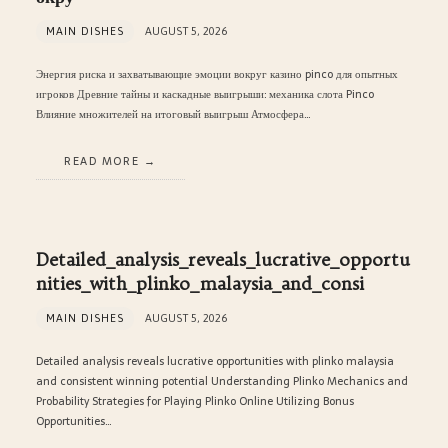
MAIN DISHES
AUGUST 5, 2026
Энергия риска и захватывающие эмоции вокруг казино pinco для опытных
игроков Древние тайны и каскадные выигрыши: механика слота Pinco
Влияние множителей на итоговый выигрыш Атмосфера…
READ MORE
Detailed_analysis_reveals_lucrative_opportu
nities_with_plinko_malaysia_and_consi
MAIN DISHES
AUGUST 5, 2026
Detailed analysis reveals lucrative opportunities with plinko malaysia
and consistent winning potential Understanding Plinko Mechanics and
Probability Strategies for Playing Plinko Online Utilizing Bonus
Opportunities…