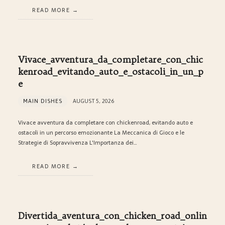
READ MORE
Vivace_avventura_da_completare_con_chic
kenroad_evitando_auto_e_ostacoli_in_un_p
e
MAIN DISHES
AUGUST 5, 2026
Vivace avventura da completare con chickenroad, evitando auto e
ostacoli in un percorso emozionante La Meccanica di Gioco e le
Strategie di Sopravvivenza L'Importanza dei…
READ MORE
Divertida_aventura_con_chicken_road_onlin