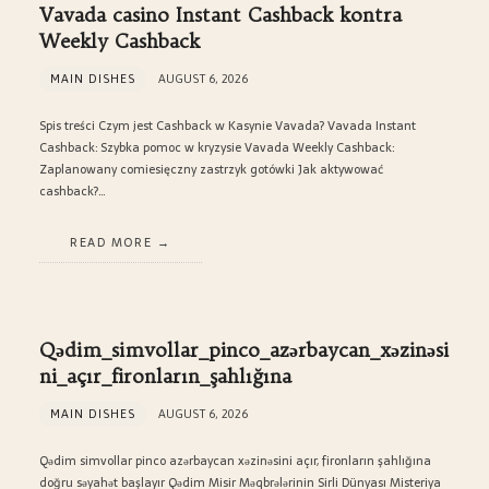
Vavada casino Instant Cashback kontra
Weekly Cashback
MAIN DISHES
AUGUST 6, 2026
Spis treści Czym jest Cashback w Kasynie Vavada? Vavada Instant
Cashback: Szybka pomoc w kryzysie Vavada Weekly Cashback:
Zaplanowany comiesięczny zastrzyk gotówki Jak aktywować
cashback?…
READ MORE
Qədim_simvollar_pinco_azərbaycan_xəzinəsi
ni_açır_fironların_şahlığına
MAIN DISHES
AUGUST 6, 2026
Qədim simvollar pinco azərbaycan xəzinəsini açır, fironların şahlığına
doğru səyahət başlayır Qədim Misir Məqbrələrinin Sirli Dünyası Misteriya