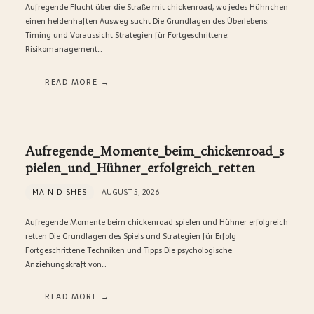
Aufregende Flucht über die Straße mit chickenroad, wo jedes Hühnchen
einen heldenhaften Ausweg sucht Die Grundlagen des Überlebens:
Timing und Voraussicht Strategien für Fortgeschrittene:
Risikomanagement…
READ MORE
Aufregende_Momente_beim_chickenroad_s
pielen_und_Hühner_erfolgreich_retten
MAIN DISHES
AUGUST 5, 2026
Aufregende Momente beim chickenroad spielen und Hühner erfolgreich
retten Die Grundlagen des Spiels und Strategien für Erfolg
Fortgeschrittene Techniken und Tipps Die psychologische
Anziehungskraft von…
READ MORE