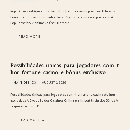
Populárne stratégie a tipy okolo thor fortune casino pre nových hráčov
Porozumenie základom online kasín Význam bonusov a promoakcií
Populárne hry v online kasíne Strategie…
READ MORE
Possibilidades_únicas_para_jogadores_com_t
hor_fortune_casino_e_bônus_exclusivo
MAIN DISHES
AUGUST 6, 2026
Possibilidades únicas para jogadores com thor fortune casino e bônus
exclusivos A Evolução dos Cassinos Online e a Importância dos Bônus A
Segurança como Pilar…
READ MORE