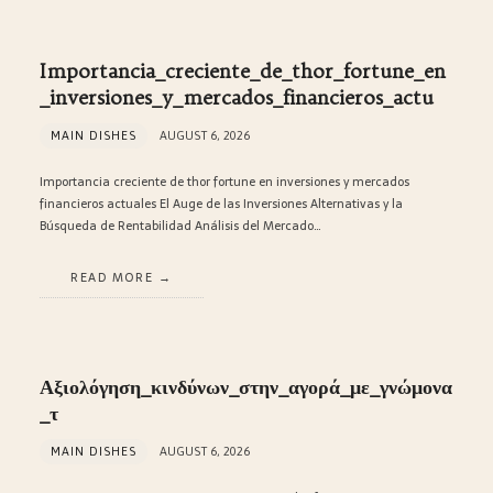
Importancia_creciente_de_thor_fortune_en
_inversiones_y_mercados_financieros_actu
MAIN DISHES
AUGUST 6, 2026
Importancia creciente de thor fortune en inversiones y mercados
financieros actuales El Auge de las Inversiones Alternativas y la
Búsqueda de Rentabilidad Análisis del Mercado…
READ MORE
Αξιολόγηση_κινδύνων_στην_αγορά_με_γνώμονα
_τ
MAIN DISHES
AUGUST 6, 2026