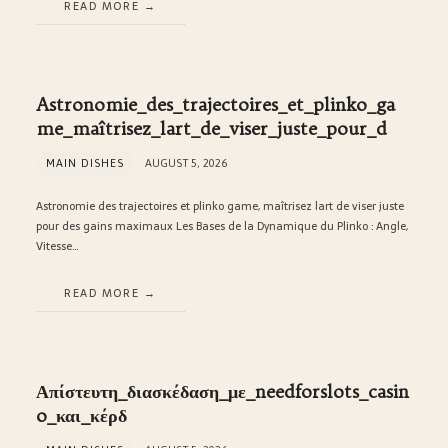
READ MORE
Astronomie_des_trajectoires_et_plinko_ga
me_maîtrisez_lart_de_viser_juste_pour_d
MAIN DISHES
AUGUST 5, 2026
Astronomie des trajectoires et plinko game, maîtrisez lart de viser juste
pour des gains maximaux Les Bases de la Dynamique du Plinko : Angle,
Vitesse…
READ MORE
Απίστευτη_διασκέδαση_με_needforslots_casin
o_και_κέρδ