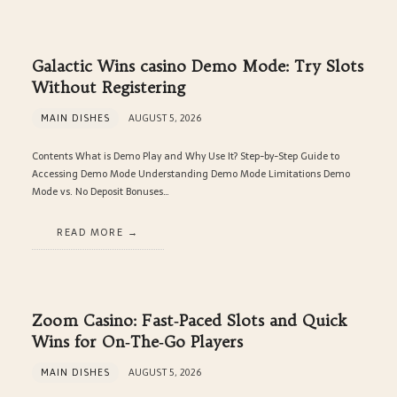
Galactic Wins casino Demo Mode: Try Slots
Without Registering
MAIN DISHES
AUGUST 5, 2026
Contents What is Demo Play and Why Use It? Step-by-Step Guide to
Accessing Demo Mode Understanding Demo Mode Limitations Demo
Mode vs. No Deposit Bonuses…
READ MORE
Zoom Casino: Fast‑Paced Slots and Quick
Wins for On‑The‑Go Players
MAIN DISHES
AUGUST 5, 2026