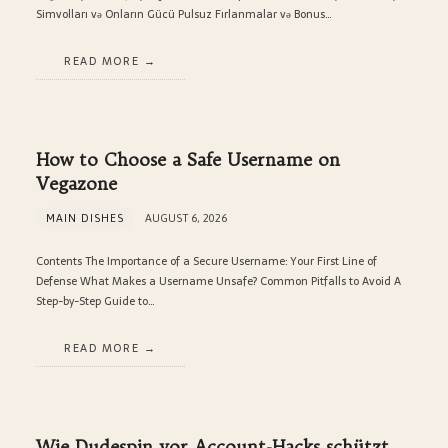
Simvolları və Onların Gücü Pulsuz Fırlanmalar və Bonus…
READ MORE
How to Choose a Safe Username on
Vegazone
MAIN DISHES
AUGUST 6, 2026
Contents The Importance of a Secure Username: Your First Line of
Defense What Makes a Username Unsafe? Common Pitfalls to Avoid A
Step-by-Step Guide to…
READ MORE
Wie Dudespin vor Account-Hacks schützt