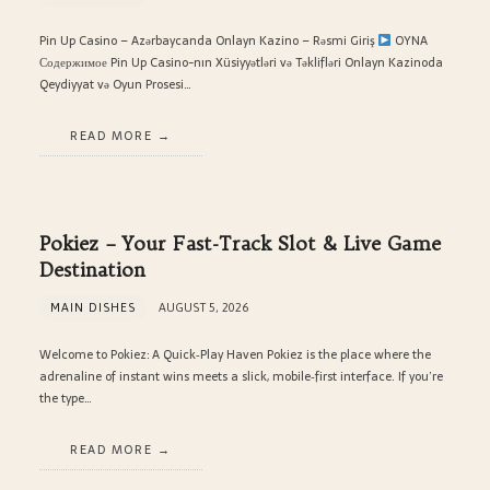
Pin Up Casino – Azərbaycanda Onlayn Kazino – Rəsmi Giriş
OYNA
Содержимое Pin Up Casino-nın Xüsiyyətləri və Təklifləri Onlayn Kazinoda
Qeydiyyat və Oyun Prosesi…
READ MORE
Pokiez – Your Fast-Track Slot & Live Game
Destination
MAIN DISHES
AUGUST 5, 2026
Welcome to Pokiez: A Quick‑Play Haven Pokiez is the place where the
adrenaline of instant wins meets a slick, mobile‑first interface. If you’re
the type…
READ MORE