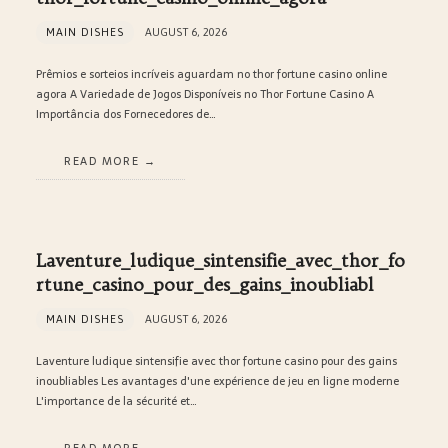
MAIN DISHES
AUGUST 6, 2026
Prêmios e sorteios incríveis aguardam no thor fortune casino online
agora A Variedade de Jogos Disponíveis no Thor Fortune Casino A
Importância dos Fornecedores de…
READ MORE
Laventure_ludique_sintensifie_avec_thor_fo
rtune_casino_pour_des_gains_inoubliabl
MAIN DISHES
AUGUST 6, 2026
Laventure ludique sintensifie avec thor fortune casino pour des gains
inoubliables Les avantages d'une expérience de jeu en ligne moderne
L'importance de la sécurité et…