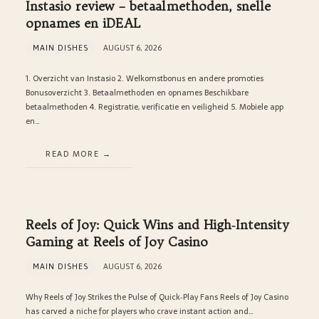
Instasio review – betaalmethoden, snelle
opnames en iDEAL
MAIN DISHES
AUGUST 6, 2026
1. Overzicht van Instasio 2. Welkomstbonus en andere promoties
Bonusoverzicht 3. Betaalmethoden en opnames Beschikbare
betaalmethoden 4. Registratie, verificatie en veiligheid 5. Mobiele app
en…
READ MORE
Reels of Joy: Quick Wins and High‑Intensity
Gaming at Reels of Joy Casino
MAIN DISHES
AUGUST 6, 2026
Why Reels of Joy Strikes the Pulse of Quick‑Play Fans Reels of Joy Casino
has carved a niche for players who crave instant action and…