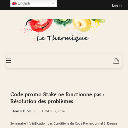
English
Log in
Le-
Thermique
Code promo Stake ne fonctionne pas :
Résolution des problèmes
MAIN DISHES
AUGUST 7, 2026
Sommaire 1. Vérification des Conditions du Code Promotionnel 2. Erreurs