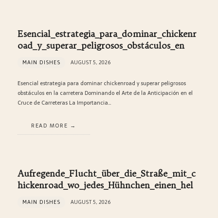
Esencial_estrategia_para_dominar_chickenr
oad_y_superar_peligrosos_obstáculos_en
MAIN DISHES
AUGUST 5, 2026
Esencial estrategia para dominar chickenroad y superar peligrosos
obstáculos en la carretera Dominando el Arte de la Anticipación en el
Cruce de Carreteras La Importancia…
READ MORE
Aufregende_Flucht_über_die_Straße_mit_c
hickenroad_wo_jedes_Hühnchen_einen_hel
MAIN DISHES
AUGUST 5, 2026