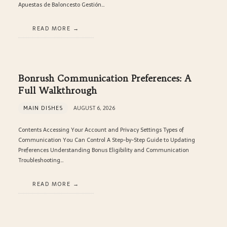
Apuestas de Baloncesto Gestión…
READ MORE
Bonrush Communication Preferences: A
Full Walkthrough
MAIN DISHES
AUGUST 6, 2026
Contents Accessing Your Account and Privacy Settings Types of
Communication You Can Control A Step-by-Step Guide to Updating
Preferences Understanding Bonus Eligibility and Communication
Troubleshooting…
READ MORE