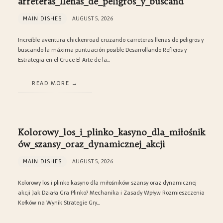
arreteras_llenas_de_peligros_y_buscand
MAIN DISHES
AUGUST 5, 2026
Increíble aventura chickenroad cruzando carreteras llenas de peligros y
buscando la máxima puntuación posible Desarrollando Reflejos y
Estrategia en el Cruce El Arte de la…
READ MORE
Kolorowy_los_i_plinko_kasyno_dla_miłośnik
ów_szansy_oraz_dynamicznej_akcji
MAIN DISHES
AUGUST 5, 2026
Kolorowy los i plinko kasyno dla miłośników szansy oraz dynamicznej
akcji Jak Działa Gra Plinko? Mechanika i Zasady Wpływ Rozmieszczenia
Kołków na Wynik Strategie Gry…