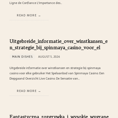
Ligne de Confiance L'Importance des…
READ MORE
Uitgebreide_informatie_over_winstkansen_e
n_strategie_bij_spinmaya_casino_voor_el
MAIN DISHES
AUGUST 5, 2026
Uitgebreide informatie over winstkansen en strategie bij spinmaya
casino voor elke gebruiker Het Spelaanbod van Spinmaya Casino: Een
Diepgaand Overzicht Live Casino: De Sensatie van…
READ MORE
Fantastyczna_rozgrywka_i_wysokie_wygrane