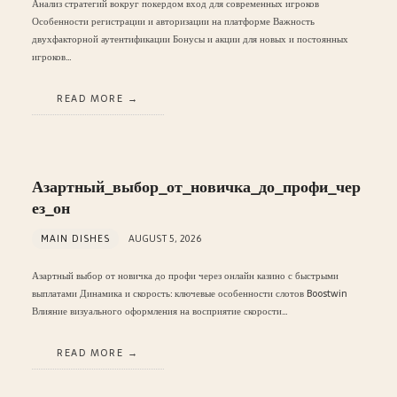
Анализ стратегий вокруг покердом вход для современных игроков
Особенности регистрации и авторизации на платформе Важность
двухфакторной аутентификации Бонусы и акции для новых и постоянных
игроков…
READ MORE
Азартный_выбор_от_новичка_до_профи_чер
ез_он
MAIN DISHES
AUGUST 5, 2026
Азартный выбор от новичка до профи через онлайн казино с быстрыми
выплатами Динамика и скорость: ключевые особенности слотов Boostwin
Влияние визуального оформления на восприятие скорости…
READ MORE