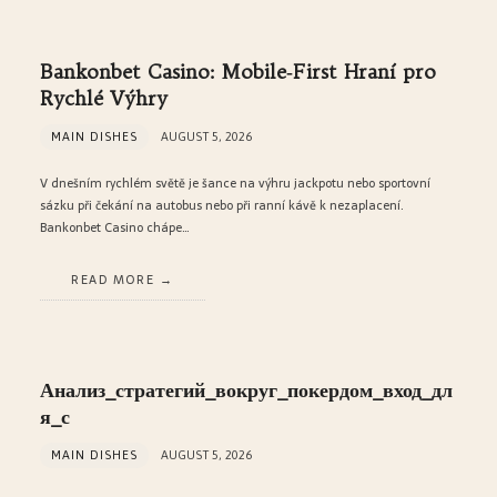
Bankonbet Casino: Mobile‑First Hraní pro
Rychlé Výhry
MAIN DISHES
AUGUST 5, 2026
V dnešním rychlém světě je šance na výhru jackpotu nebo sportovní
sázku při čekání na autobus nebo při ranní kávě k nezaplacení.
Bankonbet Casino chápe…
READ MORE
Анализ_стратегий_вокруг_покердом_вход_дл
я_с
MAIN DISHES
AUGUST 5, 2026