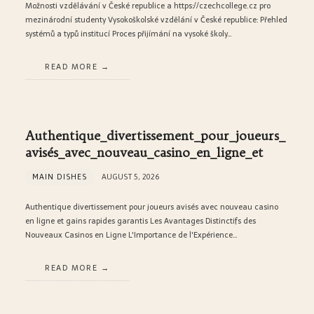
Možnosti vzdělávání v České republice a https://czechcollege.cz pro
mezinárodní studenty Vysokoškolské vzdělání v České republice: Přehled
systémů a typů institucí Proces přijímání na vysoké školy…
READ MORE
Authentique_divertissement_pour_joueurs_
avisés_avec_nouveau_casino_en_ligne_et
MAIN DISHES
AUGUST 5, 2026
Authentique divertissement pour joueurs avisés avec nouveau casino
en ligne et gains rapides garantis Les Avantages Distinctifs des
Nouveaux Casinos en Ligne L'Importance de l'Expérience…
READ MORE