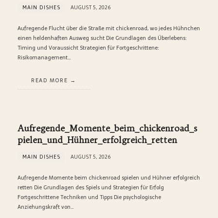
MAIN DISHES
AUGUST 5, 2026
Aufregende Flucht über die Straße mit chickenroad, wo jedes Hühnchen
einen heldenhaften Ausweg sucht Die Grundlagen des Überlebens:
Timing und Voraussicht Strategien für Fortgeschrittene:
Risikomanagement…
READ MORE
Aufregende_Momente_beim_chickenroad_s
pielen_und_Hühner_erfolgreich_retten
MAIN DISHES
AUGUST 5, 2026
Aufregende Momente beim chickenroad spielen und Hühner erfolgreich
retten Die Grundlagen des Spiels und Strategien für Erfolg
Fortgeschrittene Techniken und Tipps Die psychologische
Anziehungskraft von…