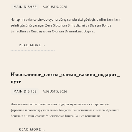
MAIN DISHES
AUGUST 5, 2026
Hər spinlə əyləncə pin-up oyunu dünyasında sizi gözləyir, qədim tanrıların
sehrli gücünü yaşayın Zevs Slotunun Simvolizmi və Dizaynı Bonus
Simvolları və Xüsusiyyətləri Oyunun Dinamikası: Düşən…
READ MORE
Изысканные_слоты_олимп_казино_подарят_
путе
MAIN DISHES
AUGUST 5, 2026
Изысканные слоты олимп казино подарят путешествие к сокровищам
фараонов и головокружительным бонусам Таинственные символы Древнего
Египта в онлайн-слотах Мистическая Книга Ра и ее влияние на…
READ MORE