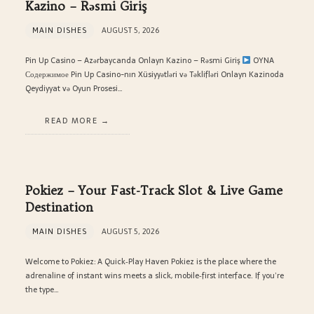
Kazino – Rəsmi Giriş
MAIN DISHES
AUGUST 5, 2026
Pin Up Casino – Azərbaycanda Onlayn Kazino – Rəsmi Giriş
OYNA
Содержимое Pin Up Casino-nın Xüsiyyətləri və Təklifləri Onlayn Kazinoda
Qeydiyyat və Oyun Prosesi…
READ MORE
Pokiez – Your Fast-Track Slot & Live Game
Destination
MAIN DISHES
AUGUST 5, 2026
Welcome to Pokiez: A Quick‑Play Haven Pokiez is the place where the
adrenaline of instant wins meets a slick, mobile‑first interface. If you’re
the type…