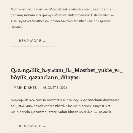
Möhtəşəm oyun aləmi və Mostbet yukle edərək xəyal qazanclarına
çatmaq imkanı sizi gözləyir Mostbet Platformasının Üstünlükləri və
Xüsusiyyətləri Mostbet-də İdman Mərcləri Mostbet Kazino Oyunları:
Əyləncə…
READ MORE
Qəzəngəllik_həyəcanı_ilə_Mostbet_yukle_və_
böyük_qazancların_dünyası
MAIN DISHES
AUGUST 5, 2026
Qəzəngəllik həyəcanı ilə Mostbet yukle və böyük qazancların dünyasına
açıl, istəklərinə cavab ver Mostbetdə Slot Oyunlarının Dünyası Slot
Oyunlarında Qazanma Stratejiyaları İdman Mərcələri ilə Əyləncəli…
READ MORE