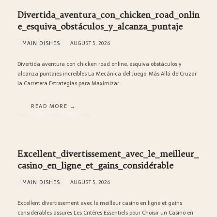
Divertida_aventura_con_chicken_road_onlin
e_esquiva_obstáculos_y_alcanza_puntaje
MAIN DISHES
AUGUST 5, 2026
Divertida aventura con chicken road online, esquiva obstáculos y
alcanza puntajes increíbles La Mecánica del Juego: Más Allá de Cruzar
la Carretera Estrategias para Maximizar…
READ MORE
Excellent_divertissement_avec_le_meilleur_
casino_en_ligne_et_gains_considérable
MAIN DISHES
AUGUST 5, 2026
Excellent divertissement avec le meilleur casino en ligne et gains
considérables assurés Les Critères Essentiels pour Choisir un Casino en