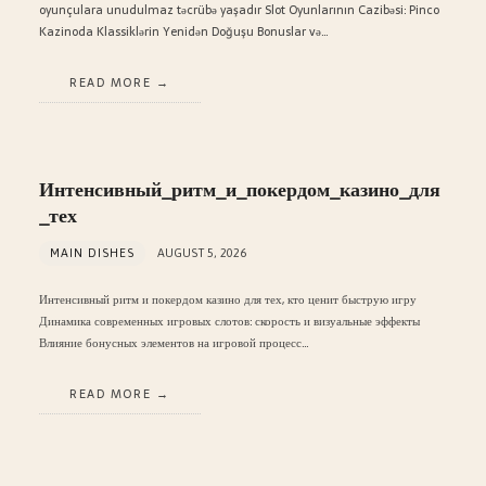
oyunçulara unudulmaz təcrübə yaşadır Slot Oyunlarının Cazibəsi: Pinco
Kazinoda Klassiklərin Yenidən Doğuşu Bonuslar və…
READ MORE
Интенсивный_ритм_и_покердом_казино_для
_тех
MAIN DISHES
AUGUST 5, 2026
Интенсивный ритм и покердом казино для тех, кто ценит быструю игру
Динамика современных игровых слотов: скорость и визуальные эффекты
Влияние бонусных элементов на игровой процесс…
READ MORE