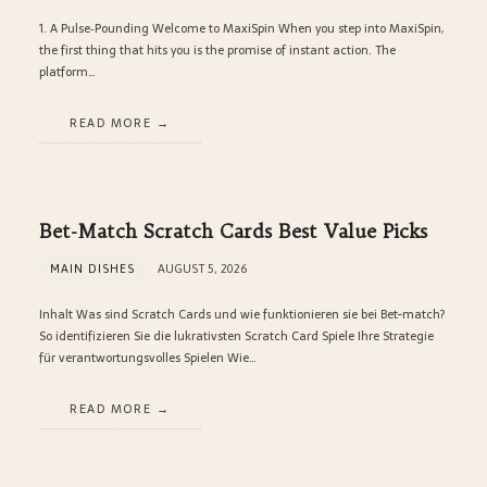
1. A Pulse‑Pounding Welcome to MaxiSpin When you step into MaxiSpin,
the first thing that hits you is the promise of instant action. The
platform…
READ MORE
Bet-Match Scratch Cards Best Value Picks
MAIN DISHES
AUGUST 5, 2026
Inhalt Was sind Scratch Cards und wie funktionieren sie bei Bet-match?
So identifizieren Sie die lukrativsten Scratch Card Spiele Ihre Strategie
für verantwortungsvolles Spielen Wie…
READ MORE