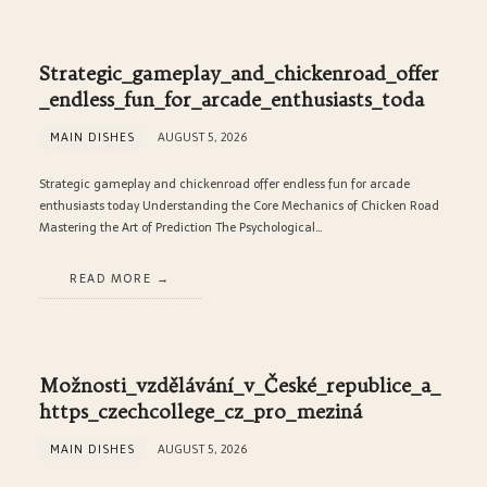
Strategic_gameplay_and_chickenroad_offer
_endless_fun_for_arcade_enthusiasts_toda
MAIN DISHES
AUGUST 5, 2026
Strategic gameplay and chickenroad offer endless fun for arcade
enthusiasts today Understanding the Core Mechanics of Chicken Road
Mastering the Art of Prediction The Psychological…
READ MORE
Možnosti_vzdělávání_v_České_republice_a_
https_czechcollege_cz_pro_meziná
MAIN DISHES
AUGUST 5, 2026