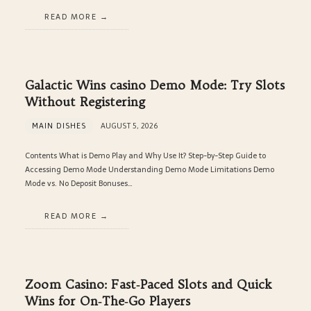
READ MORE
Galactic Wins casino Demo Mode: Try Slots
Without Registering
MAIN DISHES
AUGUST 5, 2026
Contents What is Demo Play and Why Use It? Step-by-Step Guide to
Accessing Demo Mode Understanding Demo Mode Limitations Demo
Mode vs. No Deposit Bonuses…
READ MORE
Zoom Casino: Fast‑Paced Slots and Quick
Wins for On‑The‑Go Players