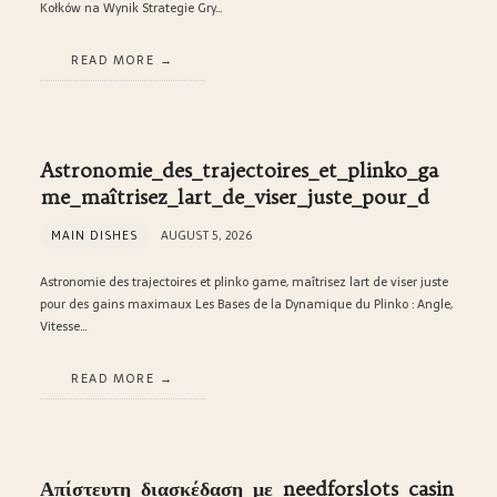
Kołków na Wynik Strategie Gry…
READ MORE
Astronomie_des_trajectoires_et_plinko_ga
me_maîtrisez_lart_de_viser_juste_pour_d
MAIN DISHES
AUGUST 5, 2026
Astronomie des trajectoires et plinko game, maîtrisez lart de viser juste
pour des gains maximaux Les Bases de la Dynamique du Plinko : Angle,
Vitesse…
READ MORE
Απίστευτη_διασκέδαση_με_needforslots_casin