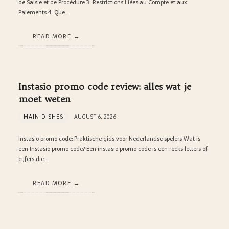
de Saisie et de Procédure 3. Restrictions Liées au Compte et aux
Paiements 4. Que…
READ MORE
Instasio promo code review: alles wat je
moet weten
MAIN DISHES
AUGUST 6, 2026
Instasio promo code: Praktische gids voor Nederlandse spelers Wat is
een Instasio promo code? Een instasio promo code is een reeks letters of
cijfers die…
READ MORE