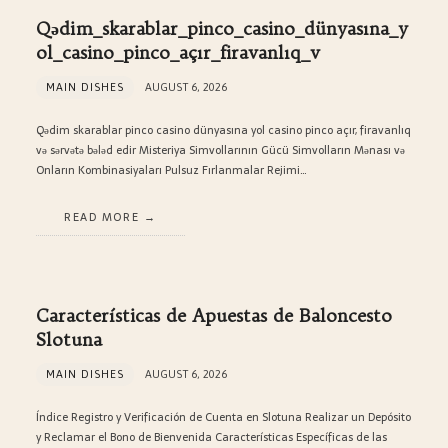
Qədim_skarablar_pinco_casino_dünyasına_y
ol_casino_pinco_açır_firavanlıq_v
MAIN DISHES
AUGUST 6, 2026
Qədim skarablar pinco casino dünyasına yol casino pinco açır, firavanlıq
və sərvətə bələd edir Misteriya Simvollarının Gücü Simvolların Mənası və
Onların Kombinasiyaları Pulsuz Fırlanmalar Rejimi…
READ MORE
Características de Apuestas de Baloncesto
Slotuna
MAIN DISHES
AUGUST 6, 2026
Índice Registro y Verificación de Cuenta en Slotuna Realizar un Depósito
y Reclamar el Bono de Bienvenida Características Específicas de las