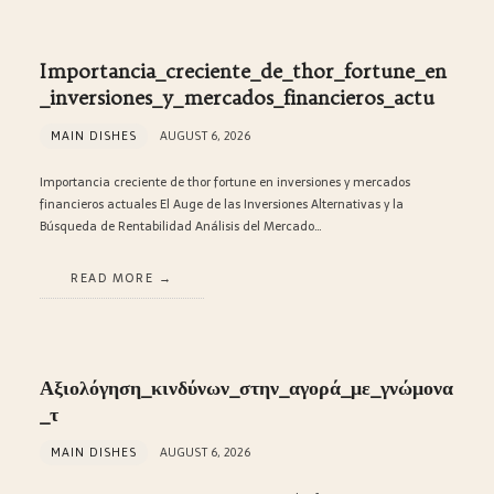
Importancia_creciente_de_thor_fortune_en
_inversiones_y_mercados_financieros_actu
MAIN DISHES
AUGUST 6, 2026
Importancia creciente de thor fortune en inversiones y mercados
financieros actuales El Auge de las Inversiones Alternativas y la
Búsqueda de Rentabilidad Análisis del Mercado…
READ MORE
Αξιολόγηση_κινδύνων_στην_αγορά_με_γνώμονα
_τ
MAIN DISHES
AUGUST 6, 2026