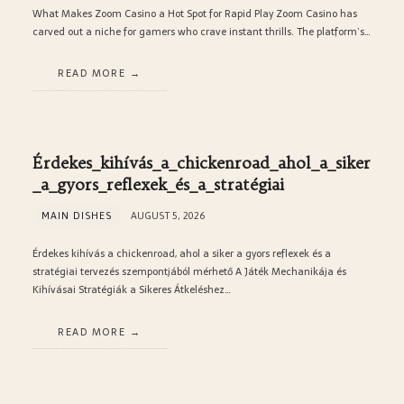
What Makes Zoom Casino a Hot Spot for Rapid Play Zoom Casino has
carved out a niche for gamers who crave instant thrills. The platform’s…
READ MORE
Érdekes_kihívás_a_chickenroad_ahol_a_siker
_a_gyors_reflexek_és_a_stratégiai
MAIN DISHES
AUGUST 5, 2026
Érdekes kihívás a chickenroad, ahol a siker a gyors reflexek és a
stratégiai tervezés szempontjából mérhető A Játék Mechanikája és
Kihívásai Stratégiák a Sikeres Átkeléshez…
READ MORE