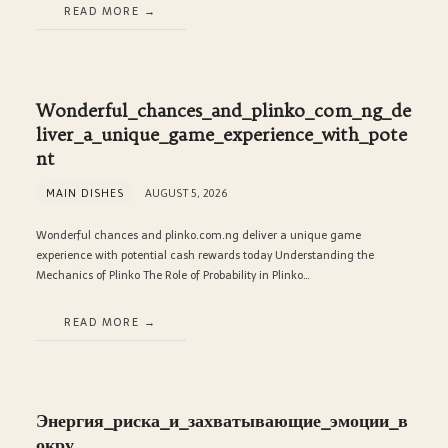
READ MORE
Wonderful_chances_and_plinko_com_ng_de
liver_a_unique_game_experience_with_pote
nt
MAIN DISHES
AUGUST 5, 2026
Wonderful chances and plinko.com.ng deliver a unique game
experience with potential cash rewards today Understanding the
Mechanics of Plinko The Role of Probability in Plinko…
READ MORE
Энергия_риска_и_захватывающие_эмоции_в
окру