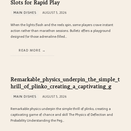
Slots for Rapid Play
MAIN DISHES
AUGUST 5, 2026
When the lights flash and the reels spin, some players crave instant
action rather than marathon sessions. Bulletz offers a playground
designed for those adrenaline‑filled…
READ MORE
Remarkable_physics_underpin_the_simple_t
hrill_of_plinko_creating_a_captivating_g
MAIN DISHES
AUGUST 5, 2026
Remarkable physics underpin the simple thrill of plinko, creating a
captivating game of chance and skill The Physics of Deflection and
Probability Understanding the Peg…