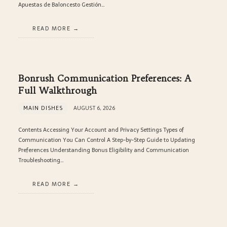
Apuestas de Baloncesto Gestión…
READ MORE
Bonrush Communication Preferences: A
Full Walkthrough
MAIN DISHES
AUGUST 6, 2026
Contents Accessing Your Account and Privacy Settings Types of
Communication You Can Control A Step-by-Step Guide to Updating
Preferences Understanding Bonus Eligibility and Communication
Troubleshooting…
READ MORE