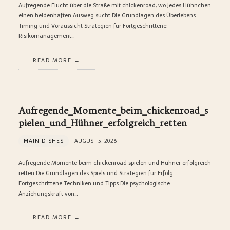
Aufregende Flucht über die Straße mit chickenroad, wo jedes Hühnchen
einen heldenhaften Ausweg sucht Die Grundlagen des Überlebens:
Timing und Voraussicht Strategien für Fortgeschrittene:
Risikomanagement…
READ MORE
Aufregende_Momente_beim_chickenroad_s
pielen_und_Hühner_erfolgreich_retten
MAIN DISHES
AUGUST 5, 2026
Aufregende Momente beim chickenroad spielen und Hühner erfolgreich
retten Die Grundlagen des Spiels und Strategien für Erfolg
Fortgeschrittene Techniken und Tipps Die psychologische
Anziehungskraft von…
READ MORE