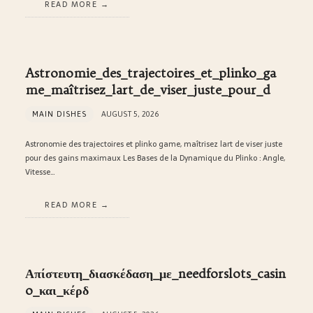
READ MORE
Astronomie_des_trajectoires_et_plinko_ga
me_maîtrisez_lart_de_viser_juste_pour_d
MAIN DISHES
AUGUST 5, 2026
Astronomie des trajectoires et plinko game, maîtrisez lart de viser juste
pour des gains maximaux Les Bases de la Dynamique du Plinko : Angle,
Vitesse…
READ MORE
Απίστευτη_διασκέδαση_με_needforslots_casin
o_και_κέρδ