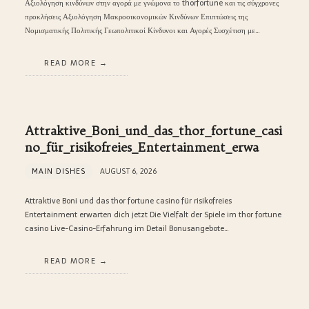
Αξιολόγηση κινδύνων στην αγορά με γνώμονα το thorfortune και τις σύγχρονες
προκλήσεις Αξιολόγηση Μακροοικονομικών Κινδύνων Επιπτώσεις της
Νομισματικής Πολιτικής Γεωπολιτικοί Κίνδυνοι και Αγορές Συσχέτιση με…
READ MORE
Attraktive_Boni_und_das_thor_fortune_casi
no_für_risikofreies_Entertainment_erwa
MAIN DISHES
AUGUST 6, 2026
Attraktive Boni und das thor fortune casino für risikofreies
Entertainment erwarten dich jetzt Die Vielfalt der Spiele im thor fortune
casino Live-Casino-Erfahrung im Detail Bonusangebote…
READ MORE