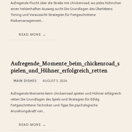
Aufregende Flucht über die Straße mit chickenroad, wo jedes Hühnchen
einen heldenhaften Ausweg sucht Die Grundlagen des Überlebens:
Timing und Voraussicht Strategien für Fortgeschrittene:
Risikomanagement…
READ MORE
Aufregende_Momente_beim_chickenroad_s
pielen_und_Hühner_erfolgreich_retten
MAIN DISHES
AUGUST 5, 2026
Aufregende Momente beim chickenroad spielen und Hühner erfolgreich
retten Die Grundlagen des Spiels und Strategien für Erfolg
Fortgeschrittene Techniken und Tipps Die psychologische
Anziehungskraft von…
READ MORE