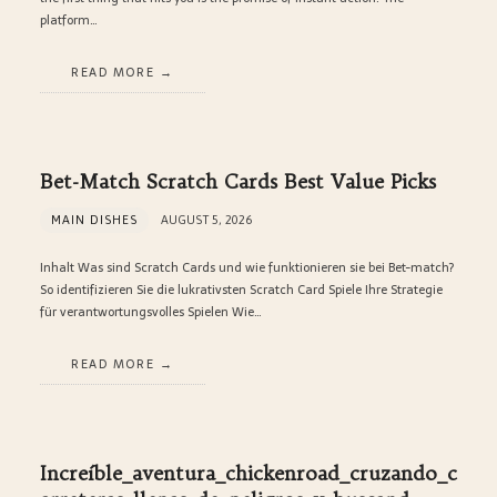
platform…
READ MORE
Bet-Match Scratch Cards Best Value Picks
MAIN DISHES
AUGUST 5, 2026
Inhalt Was sind Scratch Cards und wie funktionieren sie bei Bet-match?
So identifizieren Sie die lukrativsten Scratch Card Spiele Ihre Strategie
für verantwortungsvolles Spielen Wie…
READ MORE
Increíble_aventura_chickenroad_cruzando_c