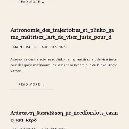
READ MORE
Astronomie_des_trajectoires_et_plinko_ga
me_maîtrisez_lart_de_viser_juste_pour_d
MAIN DISHES
AUGUST 5, 2026
Astronomie des trajectoires et plinko game, maîtrisez lart de viser juste
pour des gains maximaux Les Bases de la Dynamique du Plinko : Angle,
Vitesse…
READ MORE
Απίστευτη_διασκέδαση_με_needforslots_casin
o_και_κέρδ