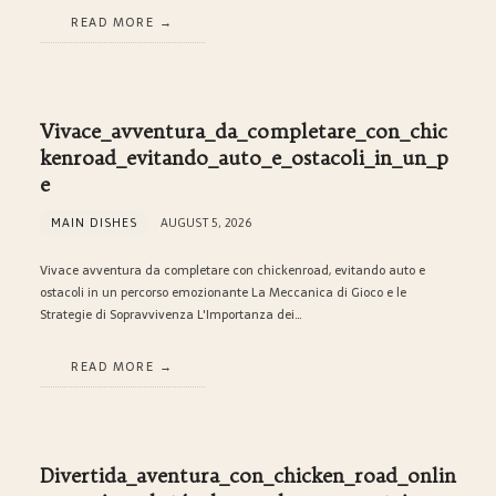
READ MORE
Vivace_avventura_da_completare_con_chic
kenroad_evitando_auto_e_ostacoli_in_un_p
e
MAIN DISHES
AUGUST 5, 2026
Vivace avventura da completare con chickenroad, evitando auto e
ostacoli in un percorso emozionante La Meccanica di Gioco e le
Strategie di Sopravvivenza L'Importanza dei…
READ MORE
Divertida_aventura_con_chicken_road_onlin