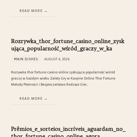
READ MORE
Rozrywka_thor_fortune_casino_online_zysk
ująca_popularność_wśród_graczy_w_ka
MAIN DISHES
AUGUST 6, 2026
Rozrywka thor fortune casino online zyskująca popularność wśród
graczy w każdym wieku Zalety Gry w Kasynie Online Thor Fortune
Metody Płatności i Bezpieczeństwo Rodzaje Gier…
READ MORE
Prêmios_e_sorteios_incríveis_aguardam_no_
thor_fortune_casino_online_agora