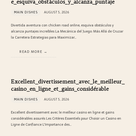
e_esquiva_obstáculos_y_alcanza_puntaje
MAIN DISHES
AUGUST 5, 2026
Divertida aventura con chicken road online, esquiva obstáculos y
alcanza puntajes increíbles La Mecánica del Juego: Más Allá de Cruzar
la Carretera Estrategias para Maximizar…
READ MORE
Excellent_divertissement_avec_le_meilleur_
casino_en_ligne_et_gains_considérable
MAIN DISHES
AUGUST 5, 2026
Excellent divertissement avec le meilleur casino en ligne et gains
considérables assurés Les Critères Essentiels pour Choisir un Casino en
Ligne de Confiance L'Importance des…