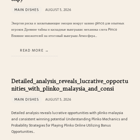
MAIN DISHES
AUGUST 5, 2026
Энергия риска и захватывающие эмоции вокруг казино pinco для опытных
игроков Древние тайны и каскадные выигрыши: механика слота Pinco
Влияние множителей на итоговый выигрыш Атмосфера…
READ MORE
Detailed_analysis_reveals_lucrative_opportu
nities_with_plinko_malaysia_and_consi
MAIN DISHES
AUGUST 5, 2026
Detailed analysis reveals lucrative opportunities with plinko malaysia
and consistent winning potential Understanding Plinko Mechanics and
Probability Strategies for Playing Plinko Online Utilizing Bonus
Opportunities…