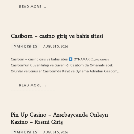
READ MORE
Casibom – casino giriş ve bahis sitesi
MAIN DISHES
AUGUST 5, 2026
Casibom – casino giriş ve bahis sitesi
OYNAMAK Содержимое
Casibom’un Güvenilirliği ve Güvenliği Casibom’da Oynanabilecek
Oyunlar ve Bonuslar Casibom’da Kayıt ve Oynama Adımları Casibom,…
READ MORE
Pin Up Casino – Azərbaycanda Onlayn
Kazino – Rəsmi Giriş
MAIN DISHES
AUGUST 5, 2026