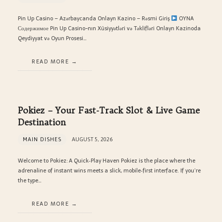
Pin Up Casino – Azərbaycanda Onlayn Kazino – Rəsmi Giriş
OYNA
Содержимое Pin Up Casino-nın Xüsiyyətləri və Təklifləri Onlayn Kazinoda
Qeydiyyat və Oyun Prosesi…
READ MORE
Pokiez – Your Fast-Track Slot & Live Game
Destination
MAIN DISHES
AUGUST 5, 2026
Welcome to Pokiez: A Quick‑Play Haven Pokiez is the place where the
adrenaline of instant wins meets a slick, mobile‑first interface. If you’re
the type…
READ MORE