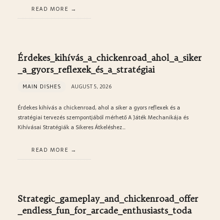
READ MORE
Érdekes_kihívás_a_chickenroad_ahol_a_siker
_a_gyors_reflexek_és_a_stratégiai
MAIN DISHES
AUGUST 5, 2026
Érdekes kihívás a chickenroad, ahol a siker a gyors reflexek és a
stratégiai tervezés szempontjából mérhető A Játék Mechanikája és
Kihívásai Stratégiák a Sikeres Átkeléshez…
READ MORE
Strategic_gameplay_and_chickenroad_offer
_endless_fun_for_arcade_enthusiasts_toda