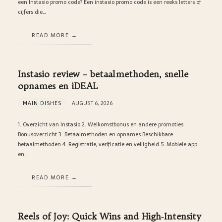
een Instasio promo code? Een instasio promo code is een reeks letters of
cijfers die…
READ MORE
Instasio review – betaalmethoden, snelle
opnames en iDEAL
MAIN DISHES
AUGUST 6, 2026
1. Overzicht van Instasio 2. Welkomstbonus en andere promoties
Bonusoverzicht 3. Betaalmethoden en opnames Beschikbare
betaalmethoden 4. Registratie, verificatie en veiligheid 5. Mobiele app
en…
READ MORE
Reels of Joy: Quick Wins and High‑Intensity