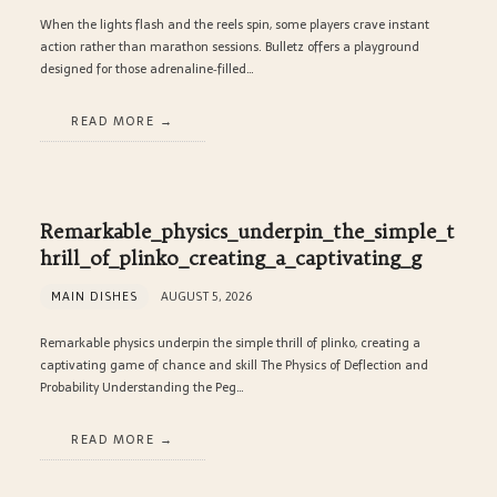
When the lights flash and the reels spin, some players crave instant
action rather than marathon sessions. Bulletz offers a playground
designed for those adrenaline‑filled…
READ MORE
Remarkable_physics_underpin_the_simple_t
hrill_of_plinko_creating_a_captivating_g
MAIN DISHES
AUGUST 5, 2026
Remarkable physics underpin the simple thrill of plinko, creating a
captivating game of chance and skill The Physics of Deflection and
Probability Understanding the Peg…
READ MORE