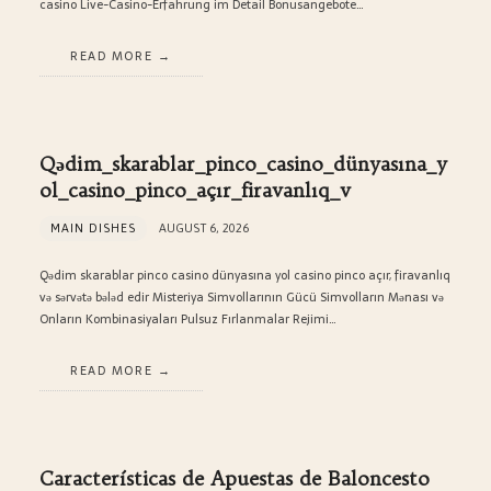
casino Live-Casino-Erfahrung im Detail Bonusangebote…
READ MORE
Qədim_skarablar_pinco_casino_dünyasına_y
ol_casino_pinco_açır_firavanlıq_v
MAIN DISHES
AUGUST 6, 2026
Qədim skarablar pinco casino dünyasına yol casino pinco açır, firavanlıq
və sərvətə bələd edir Misteriya Simvollarının Gücü Simvolların Mənası və
Onların Kombinasiyaları Pulsuz Fırlanmalar Rejimi…
READ MORE
Características de Apuestas de Baloncesto