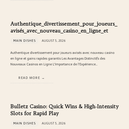
Authentique_divertissement_pour_joueurs_
avisés_avec_nouveau_casino_en_ligne_et
MAIN DISHES
AUGUST 5, 2026
Authentique divertissement pour joueurs avisés avec nouveau casino
en ligne et gains rapides garantis Les Avantages Distinctifs des
Nouveaux Casinos en Ligne L'Importance de l'Expérience…
READ MORE
Bulletz Casino: Quick Wins & High‑Intensity
Slots for Rapid Play
MAIN DISHES
AUGUST 5, 2026