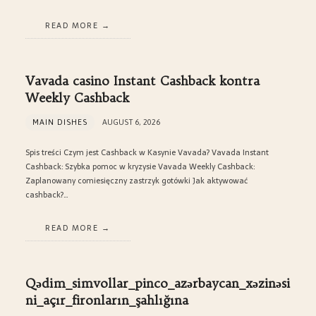
READ MORE
Vavada casino Instant Cashback kontra
Weekly Cashback
MAIN DISHES
AUGUST 6, 2026
Spis treści Czym jest Cashback w Kasynie Vavada? Vavada Instant
Cashback: Szybka pomoc w kryzysie Vavada Weekly Cashback:
Zaplanowany comiesięczny zastrzyk gotówki Jak aktywować
cashback?…
READ MORE
Qədim_simvollar_pinco_azərbaycan_xəzinəsi
ni_açır_fironların_şahlığına