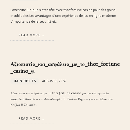
Laventure ludique sintensifie avec thor fortune casino pour des gains
inoubliables Les avantages d'une expérience de jeu en ligne moderne
L'importance de la sécurité et…
READ MORE
Αξιοπιστία_και_ασφάλεια_με_το_thor_fortune
_casino_γι
MAIN DISHES
AUGUST 6, 2026
Αξιοπιστία και ασφάλεια με το thor fortune casino για μια νέα εμπειρία
παιχνιδιού Ασφάλεια και Αδειοδότηση: Τα Βασικά Βήματα για ένα Αξιόπιστο
Καζίνο Η Σημασία…
READ MORE