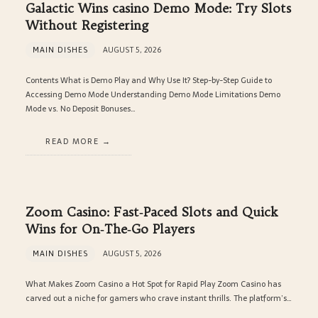
Galactic Wins casino Demo Mode: Try Slots
Without Registering
MAIN DISHES
AUGUST 5, 2026
Contents What is Demo Play and Why Use It? Step-by-Step Guide to
Accessing Demo Mode Understanding Demo Mode Limitations Demo
Mode vs. No Deposit Bonuses…
READ MORE
Zoom Casino: Fast‑Paced Slots and Quick
Wins for On‑The‑Go Players
MAIN DISHES
AUGUST 5, 2026
What Makes Zoom Casino a Hot Spot for Rapid Play Zoom Casino has
carved out a niche for gamers who crave instant thrills. The platform’s…