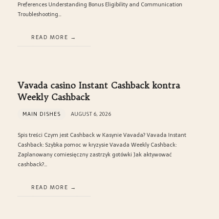
Preferences Understanding Bonus Eligibility and Communication
Troubleshooting…
READ MORE
Vavada casino Instant Cashback kontra
Weekly Cashback
MAIN DISHES
AUGUST 6, 2026
Spis treści Czym jest Cashback w Kasynie Vavada? Vavada Instant
Cashback: Szybka pomoc w kryzysie Vavada Weekly Cashback:
Zaplanowany comiesięczny zastrzyk gotówki Jak aktywować
cashback?…
READ MORE