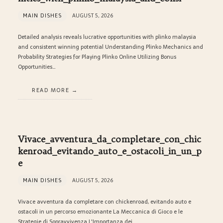
MAIN DISHES
AUGUST 5, 2026
Detailed analysis reveals lucrative opportunities with plinko malaysia
and consistent winning potential Understanding Plinko Mechanics and
Probability Strategies for Playing Plinko Online Utilizing Bonus
Opportunities…
READ MORE
Vivace_avventura_da_completare_con_chic
kenroad_evitando_auto_e_ostacoli_in_un_p
e
MAIN DISHES
AUGUST 5, 2026
Vivace avventura da completare con chickenroad, evitando auto e
ostacoli in un percorso emozionante La Meccanica di Gioco e le
Strategie di Sopravvivenza L'Importanza dei…