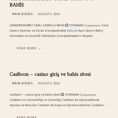
BAHİS
MAIN DISHES
AUGUST 5, 2026
GRANDPASHABET CANLI CASİNO & BAHİS
OYNAMAK Содержимое Canlı
Casino Oyunları ve Kuralı Grandpashabet Giriş ve Oyun Seçimi Bahis
Hizmetleri ve Güvenlik Politikaları Grandpashabet’in Müşteri…
READ MORE
Casibom – casino giriş ve bahis sitesi
MAIN DISHES
AUGUST 5, 2026
Casibom – casino giriş ve bahis sitesi
OYNAMAK Содержимое
Casibom’un Güvenilirliği ve Güvenliği Casibom’da Oynanabilecek
Oyunlar ve Bonuslar Casibom’da Kayıt ve Oynama Adımları Casibom,…
READ MORE