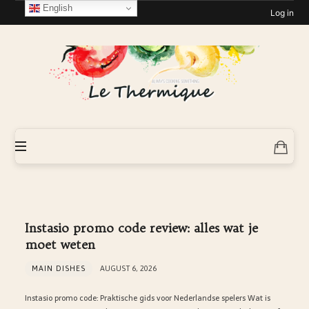
English
Log in
Le-
Thermique
Instasio promo code review: alles wat je
moet weten
MAIN DISHES
AUGUST 6, 2026
Instasio promo code: Praktische gids voor Nederlandse spelers Wat is