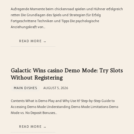
Aufregende Momente beim chickenroad spielen und Hühner erfolgreich
retten Die Grundlagen des Spiels und Strategien für Erfolg
Fortgeschrittene Techniken und Tipps Die psychologische
Anziehungskraft von…
READ MORE
Galactic Wins casino Demo Mode: Try Slots
Without Registering
MAIN DISHES
AUGUST 5, 2026
Contents What is Demo Play and Why Use It? Step-by-Step Guide to
Accessing Demo Mode Understanding Demo Mode Limitations Demo
Mode vs. No Deposit Bonuses…
READ MORE