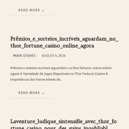
READ MORE
Prêmios_e_sorteios_incríveis_aguardam_no_
thor_fortune_casino_online_agora
MAIN DISHES
AUGUST 6, 2026
Prêmios e sorteios incríveis aguardam no thor fortune casino online
agora A Variedade de Jogos Disponíveis no Thor Fortune Casino A
Importância dos Fornecedores de…
READ MORE
Laventure_ludique_sintensifie_avec_thor_fo
rtune_casino_pour_des_gains_inoubliabl