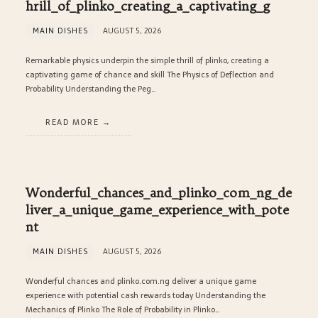
hrill_of_plinko_creating_a_captivating_g
MAIN DISHES
AUGUST 5, 2026
Remarkable physics underpin the simple thrill of plinko, creating a
captivating game of chance and skill The Physics of Deflection and
Probability Understanding the Peg…
READ MORE
Wonderful_chances_and_plinko_com_ng_de
liver_a_unique_game_experience_with_pote
nt
MAIN DISHES
AUGUST 5, 2026
Wonderful chances and plinko.com.ng deliver a unique game
experience with potential cash rewards today Understanding the
Mechanics of Plinko The Role of Probability in Plinko…