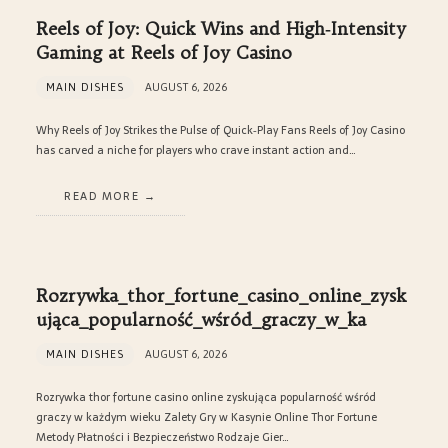
Reels of Joy: Quick Wins and High‑Intensity
Gaming at Reels of Joy Casino
MAIN DISHES
AUGUST 6, 2026
Why Reels of Joy Strikes the Pulse of Quick‑Play Fans Reels of Joy Casino
has carved a niche for players who crave instant action and…
READ MORE
Rozrywka_thor_fortune_casino_online_zysk
ująca_popularność_wśród_graczy_w_ka
MAIN DISHES
AUGUST 6, 2026
Rozrywka thor fortune casino online zyskująca popularność wśród
graczy w każdym wieku Zalety Gry w Kasynie Online Thor Fortune
Metody Płatności i Bezpieczeństwo Rodzaje Gier…