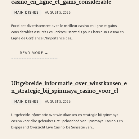
casino_en_ligne_et_gains_considérable
MAIN DISHES
AUGUST 5, 2026
Excellent divertissement avec le meilleur casino en ligne et gains
considérables assurés Les Critères Essentiels pour Choisir un Casino en
Ligne de Confiance L'Importance des…
READ MORE
Uitgebreide_informatie_over_winstkansen_e
n_strategie_bij_spinmaya_casino_voor_el
MAIN DISHES
AUGUST 5, 2026
Uitgebreide informatie over winstkansen en strategie bij spinmaya
casino voor elke gebruiker Het Spelaanbod van Spinmaya Casino: Een
Diepgaand Overzicht Live Casino: De Sensatie van…