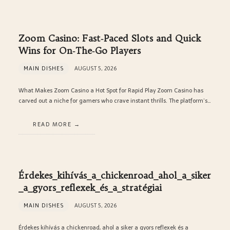
Zoom Casino: Fast‑Paced Slots and Quick
Wins for On‑The‑Go Players
MAIN DISHES
AUGUST 5, 2026
What Makes Zoom Casino a Hot Spot for Rapid Play Zoom Casino has
carved out a niche for gamers who crave instant thrills. The platform’s…
READ MORE
Érdekes_kihívás_a_chickenroad_ahol_a_siker
_a_gyors_reflexek_és_a_stratégiai
MAIN DISHES
AUGUST 5, 2026
Érdekes kihívás a chickenroad, ahol a siker a gyors reflexek és a