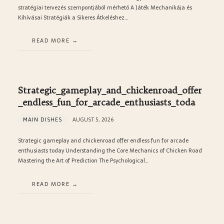
stratégiai tervezés szempontjából mérhető A Játék Mechanikája és
Kihívásai Stratégiák a Sikeres Átkeléshez…
READ MORE
Strategic_gameplay_and_chickenroad_offer
_endless_fun_for_arcade_enthusiasts_toda
MAIN DISHES
AUGUST 5, 2026
Strategic gameplay and chickenroad offer endless fun for arcade
enthusiasts today Understanding the Core Mechanics of Chicken Road
Mastering the Art of Prediction The Psychological…
READ MORE