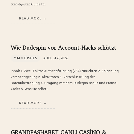
Step-by-Step Guide to…
READ MORE
Wie Dudespin vor Account-Hacks schützt
MAIN DISHES
AUGUST 6, 2026
Inhalt 1. Zwei-Faktor-Authentifizierung (2FA) einrichten 2. Erkennung
verdächtiger Login-Aktivitäten 3. Verschlüsselung der
Datenübertragung 4. Umgang mit dem Dudespin Bonus und Promo-
Codes 5. Was Sie selbst…
READ MORE
GRANDPASHABET CANLI CASİNO &