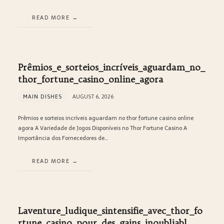
READ MORE
Prêmios_e_sorteios_incríveis_aguardam_no_
thor_fortune_casino_online_agora
MAIN DISHES
AUGUST 6, 2026
Prêmios e sorteios incríveis aguardam no thor fortune casino online
agora A Variedade de Jogos Disponíveis no Thor Fortune Casino A
Importância dos Fornecedores de…
READ MORE
Laventure_ludique_sintensifie_avec_thor_fo
rtune_casino_pour_des_gains_inoubliabl