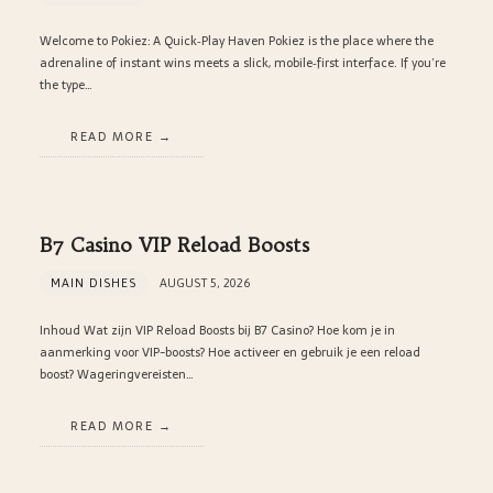
Welcome to Pokiez: A Quick‑Play Haven Pokiez is the place where the
adrenaline of instant wins meets a slick, mobile‑first interface. If you’re
the type…
READ MORE
B7 Casino VIP Reload Boosts
MAIN DISHES
AUGUST 5, 2026
Inhoud Wat zijn VIP Reload Boosts bij B7 Casino? Hoe kom je in
aanmerking voor VIP-boosts? Hoe activeer en gebruik je een reload
boost? Wageringvereisten…
READ MORE