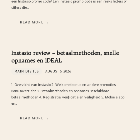
een Instasio promo code? Een instasio promo code is een reeks letters of
cijfers die…
READ MORE
Instasio review – betaalmethoden, snelle
opnames en iDEAL
MAIN DISHES
AUGUST 6, 2026
1. Overzicht van Instasio 2. Welkomstbonus en andere promoties
Bonusoverzicht 3. Betaalmethoden en opnames Beschikbare
betaalmethoden 4. Registratie, verificatie en veiligheid 5. Mobiele app
en…
READ MORE