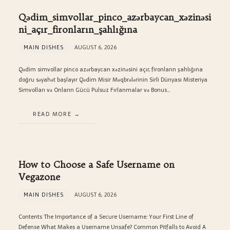
Qədim_simvollar_pinco_azərbaycan_xəzinəsi
ni_açır_fironların_şahlığına
MAIN DISHES
AUGUST 6, 2026
Qədim simvollar pinco azərbaycan xəzinəsini açır, fironların şahlığına
doğru səyahət başlayır Qədim Misir Məqbrələrinin Sirli Dünyası Misteriya
Simvolları və Onların Gücü Pulsuz Fırlanmalar və Bonus…
READ MORE
How to Choose a Safe Username on
Vegazone
MAIN DISHES
AUGUST 6, 2026
Contents The Importance of a Secure Username: Your First Line of
Defense What Makes a Username Unsafe? Common Pitfalls to Avoid A