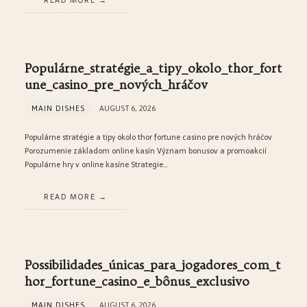
READ MORE
Populárne_stratégie_a_tipy_okolo_thor_fort
une_casino_pre_nových_hráčov
MAIN DISHES
AUGUST 6, 2026
Populárne stratégie a tipy okolo thor fortune casino pre nových hráčov
Porozumenie základom online kasín Význam bonusov a promoakcií
Populárne hry v online kasíne Strategie…
READ MORE
Possibilidades_únicas_para_jogadores_com_t
hor_fortune_casino_e_bônus_exclusivo
MAIN DISHES
AUGUST 6, 2026