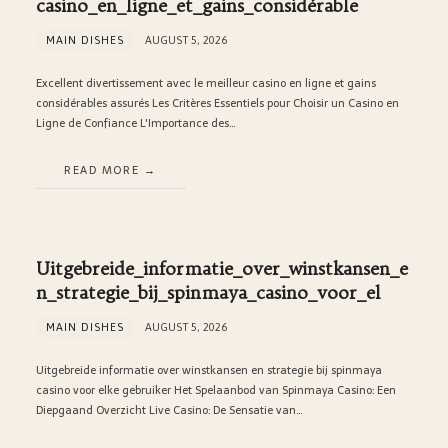
casino_en_ligne_et_gains_considérable
MAIN DISHES
AUGUST 5, 2026
Excellent divertissement avec le meilleur casino en ligne et gains
considérables assurés Les Critères Essentiels pour Choisir un Casino en
Ligne de Confiance L'Importance des…
READ MORE
Uitgebreide_informatie_over_winstkansen_e
n_strategie_bij_spinmaya_casino_voor_el
MAIN DISHES
AUGUST 5, 2026
Uitgebreide informatie over winstkansen en strategie bij spinmaya
casino voor elke gebruiker Het Spelaanbod van Spinmaya Casino: Een
Diepgaand Overzicht Live Casino: De Sensatie van…