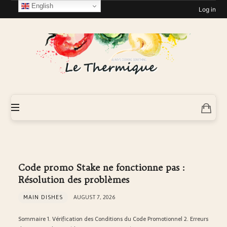
English
Log in
Le-
Thermique
Code promo Stake ne fonctionne pas :
Résolution des problèmes
MAIN DISHES
AUGUST 7, 2026
Sommaire 1. Vérification des Conditions du Code Promotionnel 2. Erreurs