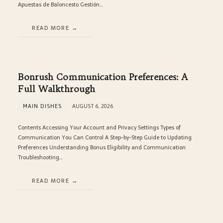
Apuestas de Baloncesto Gestión…
READ MORE
Bonrush Communication Preferences: A
Full Walkthrough
MAIN DISHES
AUGUST 6, 2026
Contents Accessing Your Account and Privacy Settings Types of
Communication You Can Control A Step-by-Step Guide to Updating
Preferences Understanding Bonus Eligibility and Communication
Troubleshooting…
READ MORE