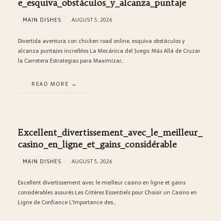
e_esquiva_obstáculos_y_alcanza_puntaje
MAIN DISHES
AUGUST 5, 2026
Divertida aventura con chicken road online, esquiva obstáculos y
alcanza puntajes increíbles La Mecánica del Juego: Más Allá de Cruzar
la Carretera Estrategias para Maximizar…
READ MORE
Excellent_divertissement_avec_le_meilleur_
casino_en_ligne_et_gains_considérable
MAIN DISHES
AUGUST 5, 2026
Excellent divertissement avec le meilleur casino en ligne et gains
considérables assurés Les Critères Essentiels pour Choisir un Casino en
Ligne de Confiance L'Importance des…