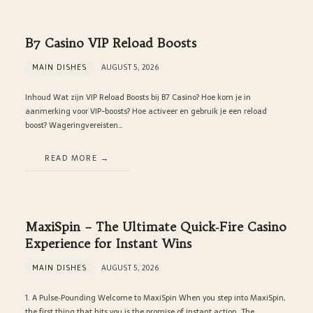
B7 Casino VIP Reload Boosts
MAIN DISHES
AUGUST 5, 2026
Inhoud Wat zijn VIP Reload Boosts bij B7 Casino? Hoe kom je in
aanmerking voor VIP-boosts? Hoe activeer en gebruik je een reload
boost? Wageringvereisten…
READ MORE
MaxiSpin – The Ultimate Quick‑Fire Casino
Experience for Instant Wins
MAIN DISHES
AUGUST 5, 2026
1. A Pulse‑Pounding Welcome to MaxiSpin When you step into MaxiSpin,
the first thing that hits you is the promise of instant action. The