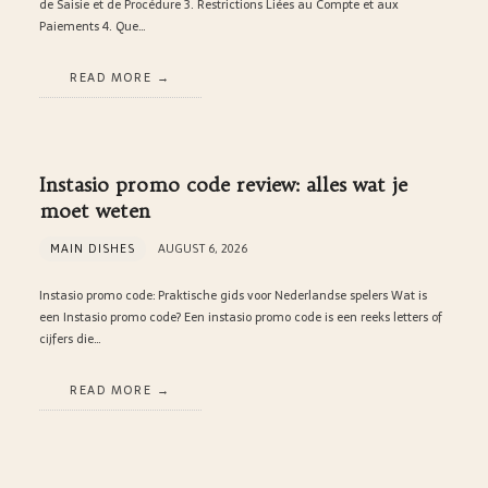
de Saisie et de Procédure 3. Restrictions Liées au Compte et aux
Paiements 4. Que…
READ MORE
Instasio promo code review: alles wat je
moet weten
MAIN DISHES
AUGUST 6, 2026
Instasio promo code: Praktische gids voor Nederlandse spelers Wat is
een Instasio promo code? Een instasio promo code is een reeks letters of
cijfers die…
READ MORE