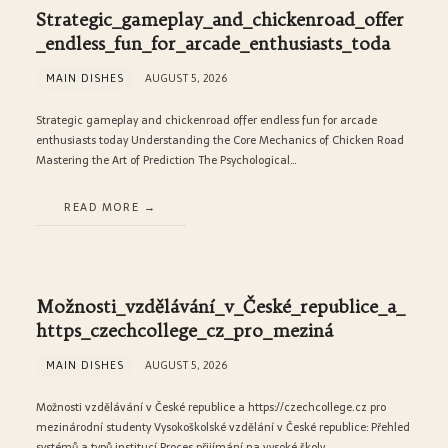
Strategic_gameplay_and_chickenroad_offer
_endless_fun_for_arcade_enthusiasts_toda
MAIN DISHES
AUGUST 5, 2026
Strategic gameplay and chickenroad offer endless fun for arcade
enthusiasts today Understanding the Core Mechanics of Chicken Road
Mastering the Art of Prediction The Psychological…
READ MORE
Možnosti_vzdělávání_v_České_republice_a_
https_czechcollege_cz_pro_meziná
MAIN DISHES
AUGUST 5, 2026
Možnosti vzdělávání v České republice a https://czechcollege.cz pro
mezinárodní studenty Vysokoškolské vzdělání v České republice: Přehled
systémů a typů institucí Proces přijímání na vysoké školy…