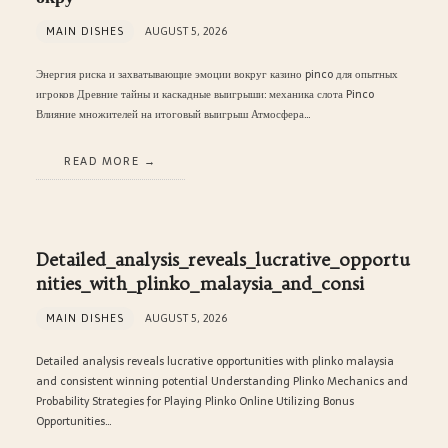
MAIN DISHES
AUGUST 5, 2026
Энергия риска и захватывающие эмоции вокруг казино pinco для опытных
игроков Древние тайны и каскадные выигрыши: механика слота Pinco
Влияние множителей на итоговый выигрыш Атмосфера…
READ MORE
Detailed_analysis_reveals_lucrative_opportu
nities_with_plinko_malaysia_and_consi
MAIN DISHES
AUGUST 5, 2026
Detailed analysis reveals lucrative opportunities with plinko malaysia
and consistent winning potential Understanding Plinko Mechanics and
Probability Strategies for Playing Plinko Online Utilizing Bonus
Opportunities…