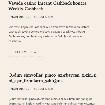
Vavada casino Instant Cashback kontra
Weekly Cashback
MAIN DISHES
AUGUST 6, 2026
Spis treści Czym jest Cashback w Kasynie Vavada? Vavada Instant
Cashback: Szybka pomoc w kryzysie Vavada Weekly Cashback:
Zaplanowany comiesięczny zastrzyk gotówki Jak aktywować
cashback?…
READ MORE
Qədim_simvollar_pinco_azərbaycan_xəzinəsi
ni_açır_fironların_şahlığına
MAIN DISHES
AUGUST 6, 2026
Qədim simvollar pinco azərbaycan xəzinəsini açır, fironların şahlığına
doğru səyahət başlayır Qədim Misir Məqbrələrinin Sirli Dünyası Misteriya