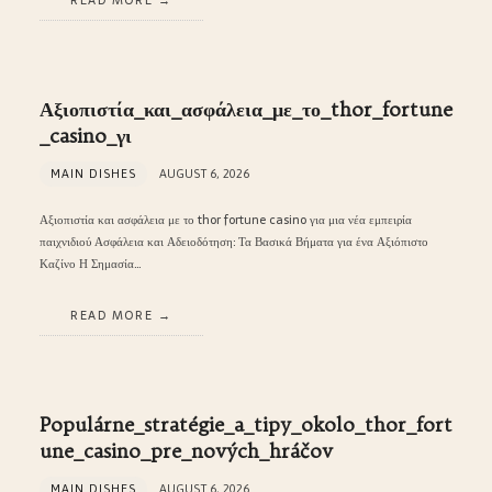
READ MORE
Αξιοπιστία_και_ασφάλεια_με_το_thor_fortune
_casino_γι
MAIN DISHES
AUGUST 6, 2026
Αξιοπιστία και ασφάλεια με το thor fortune casino για μια νέα εμπειρία
παιχνιδιού Ασφάλεια και Αδειοδότηση: Τα Βασικά Βήματα για ένα Αξιόπιστο
Καζίνο Η Σημασία…
READ MORE
Populárne_stratégie_a_tipy_okolo_thor_fort
une_casino_pre_nových_hráčov
MAIN DISHES
AUGUST 6, 2026