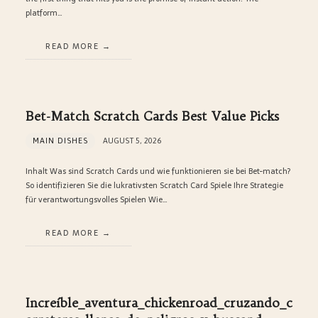
platform…
READ MORE
Bet-Match Scratch Cards Best Value Picks
MAIN DISHES
AUGUST 5, 2026
Inhalt Was sind Scratch Cards und wie funktionieren sie bei Bet-match?
So identifizieren Sie die lukrativsten Scratch Card Spiele Ihre Strategie
für verantwortungsvolles Spielen Wie…
READ MORE
Increíble_aventura_chickenroad_cruzando_c