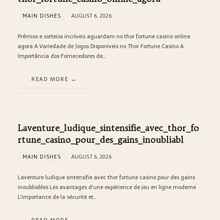
MAIN DISHES
AUGUST 6, 2026
Prêmios e sorteios incríveis aguardam no thor fortune casino online
agora A Variedade de Jogos Disponíveis no Thor Fortune Casino A
Importância dos Fornecedores de…
READ MORE
Laventure_ludique_sintensifie_avec_thor_fo
rtune_casino_pour_des_gains_inoubliabl
MAIN DISHES
AUGUST 6, 2026
Laventure ludique sintensifie avec thor fortune casino pour des gains
inoubliables Les avantages d'une expérience de jeu en ligne moderne
L'importance de la sécurité et…