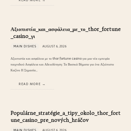
READ MORE
Αξιοπιστία_και_ασφάλεια_με_το_thor_fortune
_casino_γι
MAIN DISHES
AUGUST 6, 2026
Αξιοπιστία και ασφάλεια με το thor fortune casino για μια νέα εμπειρία
παιχνιδιού Ασφάλεια και Αδειοδότηση: Τα Βασικά Βήματα για ένα Αξιόπιστο
Καζίνο Η Σημασία…
READ MORE
Populárne_stratégie_a_tipy_okolo_thor_fort
une_casino_pre_nových_hráčov
MAIN DISHES
AUGUST 6, 2026