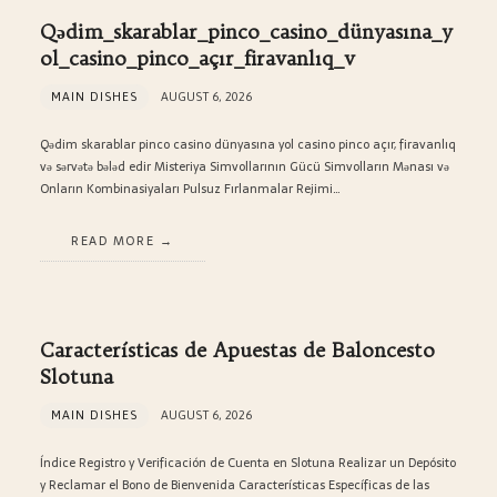
Qədim_skarablar_pinco_casino_dünyasına_y
ol_casino_pinco_açır_firavanlıq_v
MAIN DISHES
AUGUST 6, 2026
Qədim skarablar pinco casino dünyasına yol casino pinco açır, firavanlıq
və sərvətə bələd edir Misteriya Simvollarının Gücü Simvolların Mənası və
Onların Kombinasiyaları Pulsuz Fırlanmalar Rejimi…
READ MORE
Características de Apuestas de Baloncesto
Slotuna
MAIN DISHES
AUGUST 6, 2026
Índice Registro y Verificación de Cuenta en Slotuna Realizar un Depósito
y Reclamar el Bono de Bienvenida Características Específicas de las