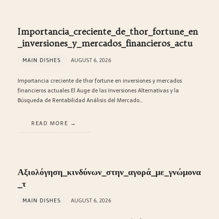
Importancia_creciente_de_thor_fortune_en
_inversiones_y_mercados_financieros_actu
MAIN DISHES
AUGUST 6, 2026
Importancia creciente de thor fortune en inversiones y mercados
financieros actuales El Auge de las Inversiones Alternativas y la
Búsqueda de Rentabilidad Análisis del Mercado…
READ MORE
Αξιολόγηση_κινδύνων_στην_αγορά_με_γνώμονα
_τ
MAIN DISHES
AUGUST 6, 2026