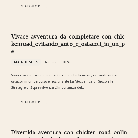
READ MORE
Vivace_avventura_da_completare_con_chic
kenroad_evitando_auto_e_ostacoli_in_un_p
e
MAIN DISHES
AUGUST 5, 2026
Vivace avventura da completare con chickenroad, evitando auto e
ostacoli in un percorso emozionante La Meccanica di Gioco e le
Strategie di Sopravvivenza L'Importanza dei…
READ MORE
Divertida_aventura_con_chicken_road_onlin