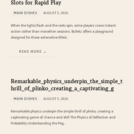
Slots for Rapid Play
MAIN DISHES
AUGUST 5, 2026
When the lights flash and the reels spin, some players crave instant
action rather than marathon sessions. Bulletz offers a playground
designed for those adrenaline‑filled…
READ MORE
Remarkable_physics_underpin_the_simple_t
hrill_of_plinko_creating_a_captivating_g
MAIN DISHES
AUGUST 5, 2026
Remarkable physics underpin the simple thrill of plinko, creating a
captivating game of chance and skill The Physics of Deflection and
Probability Understanding the Peg…