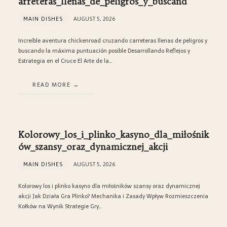
arreteras_llenas_de_peligros_y_buscand
MAIN DISHES
AUGUST 5, 2026
Increíble aventura chickenroad cruzando carreteras llenas de peligros y
buscando la máxima puntuación posible Desarrollando Reflejos y
Estrategia en el Cruce El Arte de la…
READ MORE
Kolorowy_los_i_plinko_kasyno_dla_miłośnik
ów_szansy_oraz_dynamicznej_akcji
MAIN DISHES
AUGUST 5, 2026
Kolorowy los i plinko kasyno dla miłośników szansy oraz dynamicznej
akcji Jak Działa Gra Plinko? Mechanika i Zasady Wpływ Rozmieszczenia
Kołków na Wynik Strategie Gry…