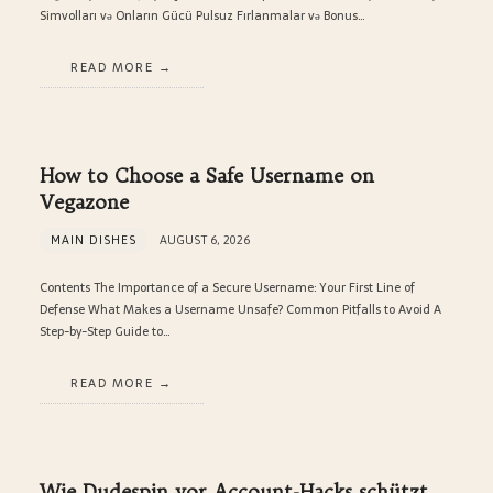
Simvolları və Onların Gücü Pulsuz Fırlanmalar və Bonus…
READ MORE
How to Choose a Safe Username on
Vegazone
MAIN DISHES
AUGUST 6, 2026
Contents The Importance of a Secure Username: Your First Line of
Defense What Makes a Username Unsafe? Common Pitfalls to Avoid A
Step-by-Step Guide to…
READ MORE
Wie Dudespin vor Account-Hacks schützt