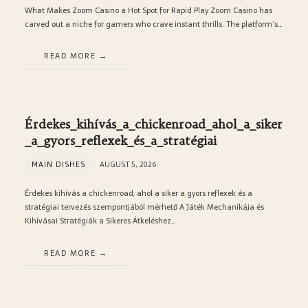
What Makes Zoom Casino a Hot Spot for Rapid Play Zoom Casino has
carved out a niche for gamers who crave instant thrills. The platform’s…
READ MORE
Érdekes_kihívás_a_chickenroad_ahol_a_siker
_a_gyors_reflexek_és_a_stratégiai
MAIN DISHES
AUGUST 5, 2026
Érdekes kihívás a chickenroad, ahol a siker a gyors reflexek és a
stratégiai tervezés szempontjából mérhető A Játék Mechanikája és
Kihívásai Stratégiák a Sikeres Átkeléshez…
READ MORE