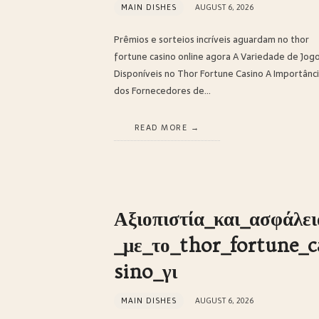
MAIN DISHES
AUGUST 6, 2026
Prêmios e sorteios incríveis aguardam no thor
fortune casino online agora A Variedade de Jog
Disponíveis no Thor Fortune Casino A Importânc
dos Fornecedores de…
READ MORE
Αξιοπιστία_και_ασφάλει
_με_το_thor_fortune_c
sino_γι
MAIN DISHES
AUGUST 6, 2026