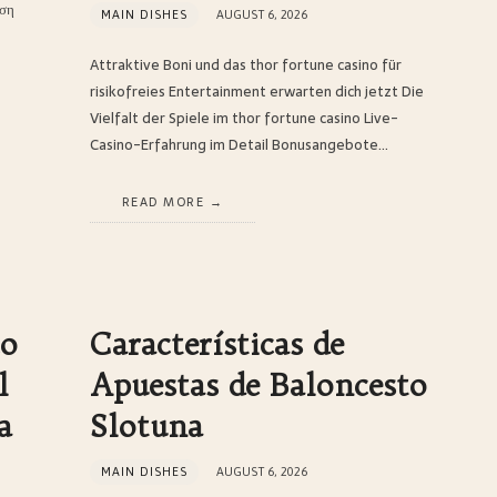
ηση
MAIN DISHES
AUGUST 6, 2026
Attraktive Boni und das thor fortune casino für
risikofreies Entertainment erwarten dich jetzt Die
Vielfalt der Spiele im thor fortune casino Live-
Casino-Erfahrung im Detail Bonusangebote…
READ MORE
co
Características de
l
Apuestas de Baloncesto
a
Slotuna
MAIN DISHES
AUGUST 6, 2026