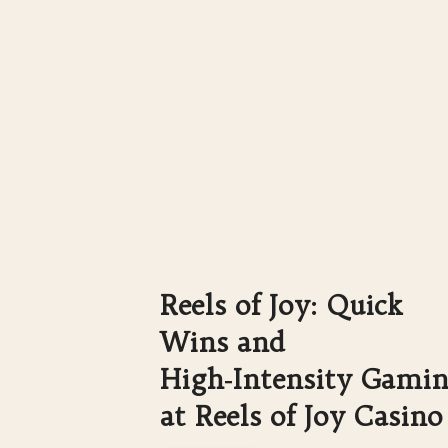
Reels of Joy: Quick
Wins and
High‑Intensity Gami
at Reels of Joy Casino