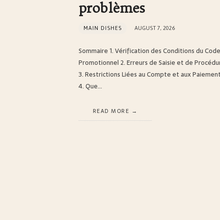
problèmes
MAIN DISHES
AUGUST 7, 2026
Sommaire 1. Vérification des Conditions du Cod
Promotionnel 2. Erreurs de Saisie et de Procédu
3. Restrictions Liées au Compte et aux Paiemen
4. Que…
READ MORE