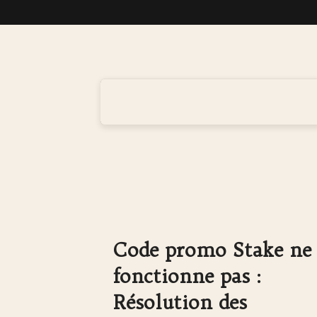
Code promo Stake ne
fonctionne pas :
Résolution des