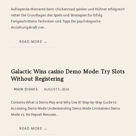
Aufregende Momente beim chickenroad spielen und Hühner erfolgreich
retten Die Grundlagen des Spiels und Strategien für Erfolg
Fortgeschrittene Techniken und Tipps Die psychologische
Anziehungskraft von…
READ MORE
Galactic Wins casino Demo Mode: Try Slots
Without Registering
MAIN DISHES
AUGUST 5, 2026
Contents What is Demo Play and Why Use It? Step-by-Step Guide to
Accessing Demo Mode Understanding Demo Mode Limitations Demo
Mode vs. No Deposit Bonuses…
READ MORE