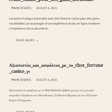
MAIN DISHES
AUGUST 6, 2026
Laventure ludique sintensifie avec thor fortune casino pour des gains
inoubliables Les avantages d'une expérience de jeu en ligne moderne
L'importance de la sécurité et…
READ MORE
Αξιοπιστία_και_ασφάλεια_με_το_thor_fortune
_casino_γι
MAIN DISHES
AUGUST 6, 2026
Αξιοπιστία και ασφάλεια με το thor fortune casino για μια νέα εμπειρία
παιχνιδιού Ασφάλεια και Αδειοδότηση: Τα Βασικά Βήματα για ένα Αξιόπιστο
Καζίνο Η Σημασία…