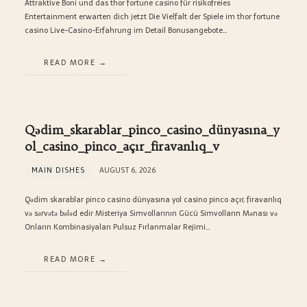
Attraktive Boni und das thor fortune casino für risikofreies
Entertainment erwarten dich jetzt Die Vielfalt der Spiele im thor fortune
casino Live-Casino-Erfahrung im Detail Bonusangebote…
READ MORE
Qədim_skarablar_pinco_casino_dünyasına_y
ol_casino_pinco_açır_firavanlıq_v
MAIN DISHES
AUGUST 6, 2026
Qədim skarablar pinco casino dünyasına yol casino pinco açır, firavanlıq
və sərvətə bələd edir Misteriya Simvollarının Gücü Simvolların Mənası və
Onların Kombinasiyaları Pulsuz Fırlanmalar Rejimi…
READ MORE