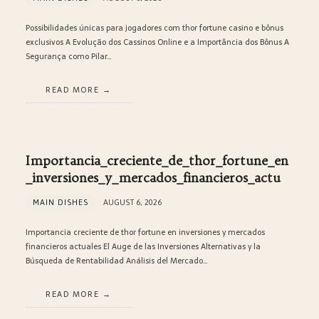
Possibilidades únicas para jogadores com thor fortune casino e bônus
exclusivos A Evolução dos Cassinos Online e a Importância dos Bônus A
Segurança como Pilar…
READ MORE
Importancia_creciente_de_thor_fortune_en
_inversiones_y_mercados_financieros_actu
MAIN DISHES
AUGUST 6, 2026
Importancia creciente de thor fortune en inversiones y mercados
financieros actuales El Auge de las Inversiones Alternativas y la
Búsqueda de Rentabilidad Análisis del Mercado…
READ MORE