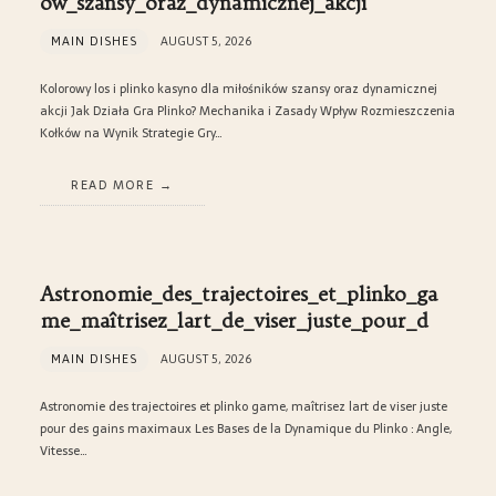
ów_szansy_oraz_dynamicznej_akcji
MAIN DISHES
AUGUST 5, 2026
Kolorowy los i plinko kasyno dla miłośników szansy oraz dynamicznej
akcji Jak Działa Gra Plinko? Mechanika i Zasady Wpływ Rozmieszczenia
Kołków na Wynik Strategie Gry…
READ MORE
Astronomie_des_trajectoires_et_plinko_ga
me_maîtrisez_lart_de_viser_juste_pour_d
MAIN DISHES
AUGUST 5, 2026
Astronomie des trajectoires et plinko game, maîtrisez lart de viser juste
pour des gains maximaux Les Bases de la Dynamique du Plinko : Angle,
Vitesse…