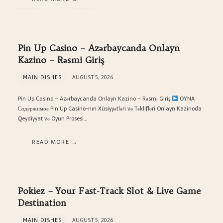
Pin Up Casino – Azərbaycanda Onlayn
Kazino – Rəsmi Giriş
MAIN DISHES
AUGUST 5, 2026
Pin Up Casino – Azərbaycanda Onlayn Kazino – Rəsmi Giriş
OYNA
Содержимое Pin Up Casino-nın Xüsiyyətləri və Təklifləri Onlayn Kazinoda
Qeydiyyat və Oyun Prosesi…
READ MORE
Pokiez – Your Fast-Track Slot & Live Game
Destination
MAIN DISHES
AUGUST 5, 2026