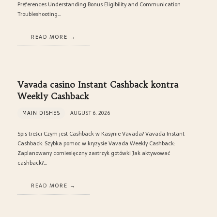
Preferences Understanding Bonus Eligibility and Communication
Troubleshooting…
READ MORE
Vavada casino Instant Cashback kontra
Weekly Cashback
MAIN DISHES
AUGUST 6, 2026
Spis treści Czym jest Cashback w Kasynie Vavada? Vavada Instant
Cashback: Szybka pomoc w kryzysie Vavada Weekly Cashback:
Zaplanowany comiesięczny zastrzyk gotówki Jak aktywować
cashback?…
READ MORE