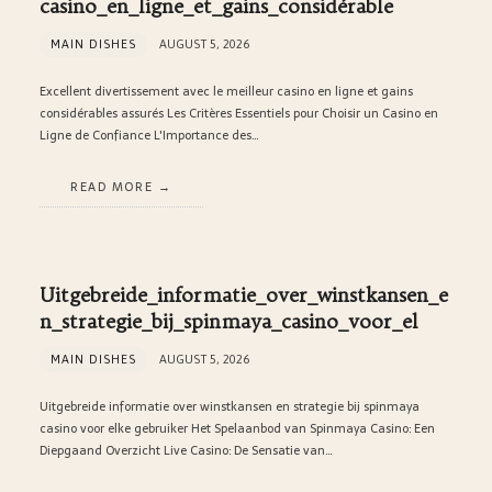
casino_en_ligne_et_gains_considérable
MAIN DISHES
AUGUST 5, 2026
Excellent divertissement avec le meilleur casino en ligne et gains
considérables assurés Les Critères Essentiels pour Choisir un Casino en
Ligne de Confiance L'Importance des…
READ MORE
Uitgebreide_informatie_over_winstkansen_e
n_strategie_bij_spinmaya_casino_voor_el
MAIN DISHES
AUGUST 5, 2026
Uitgebreide informatie over winstkansen en strategie bij spinmaya
casino voor elke gebruiker Het Spelaanbod van Spinmaya Casino: Een
Diepgaand Overzicht Live Casino: De Sensatie van…