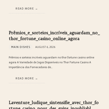
READ MORE
Prêmios_e_sorteios_incríveis_aguardam_no_
thor_fortune_casino_online_agora
MAIN DISHES
AUGUST 6, 2026
Prêmios e sorteios incríveis aguardam no thor fortune casino online
agora A Variedade de Jogos Disponíveis no Thor Fortune Casino A
Importância dos Fornecedores de…
READ MORE
Laventure_ludique_sintensifie_avec_thor_fo
rtune_casino_pour_des_gains_inoubliabl