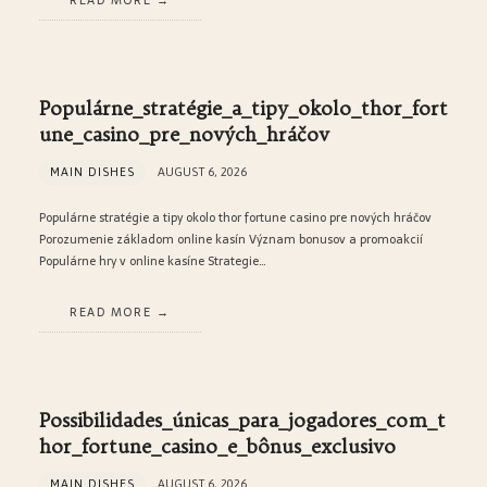
READ MORE
Populárne_stratégie_a_tipy_okolo_thor_fort
une_casino_pre_nových_hráčov
MAIN DISHES
AUGUST 6, 2026
Populárne stratégie a tipy okolo thor fortune casino pre nových hráčov
Porozumenie základom online kasín Význam bonusov a promoakcií
Populárne hry v online kasíne Strategie…
READ MORE
Possibilidades_únicas_para_jogadores_com_t
hor_fortune_casino_e_bônus_exclusivo
MAIN DISHES
AUGUST 6, 2026