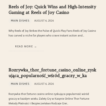
Reels of Joy: Quick Wins and High‑Intensity
Gaming at Reels of Joy Casino
MAIN DISHES
AUGUST 6, 2026
Why Reels of Joy Strikes the Pulse of Quick‑Play Fans Reels of Joy Casino
has carved a niche for players who crave instant action and…
READ MORE
Rozrywka_thor_fortune_casino_online_zysk
ująca_popularność_wśród_graczy_w_ka
MAIN DISHES
AUGUST 6, 2026
Rozrywka thor fortune casino online zyskująca popularność wśród
graczy w każdym wieku Zalety Gry w Kasynie Online Thor Fortune
Metody Płatności i Bezpieczeństwo Rodzaje Gier…