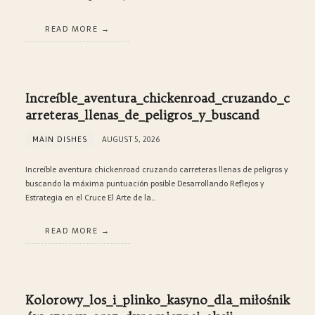
READ MORE
Increíble_aventura_chickenroad_cruzando_c
arreteras_llenas_de_peligros_y_buscand
MAIN DISHES
AUGUST 5, 2026
Increíble aventura chickenroad cruzando carreteras llenas de peligros y
buscando la máxima puntuación posible Desarrollando Reflejos y
Estrategia en el Cruce El Arte de la…
READ MORE
Kolorowy_los_i_plinko_kasyno_dla_miłośnik