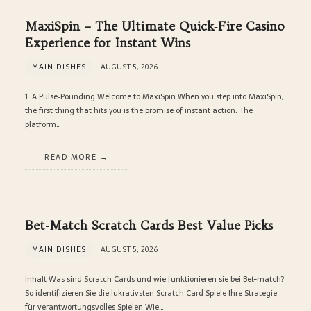
MaxiSpin – The Ultimate Quick‑Fire Casino
Experience for Instant Wins
MAIN DISHES
AUGUST 5, 2026
1. A Pulse‑Pounding Welcome to MaxiSpin When you step into MaxiSpin,
the first thing that hits you is the promise of instant action. The
platform…
READ MORE
Bet-Match Scratch Cards Best Value Picks
MAIN DISHES
AUGUST 5, 2026
Inhalt Was sind Scratch Cards und wie funktionieren sie bei Bet-match?
So identifizieren Sie die lukrativsten Scratch Card Spiele Ihre Strategie
für verantwortungsvolles Spielen Wie…