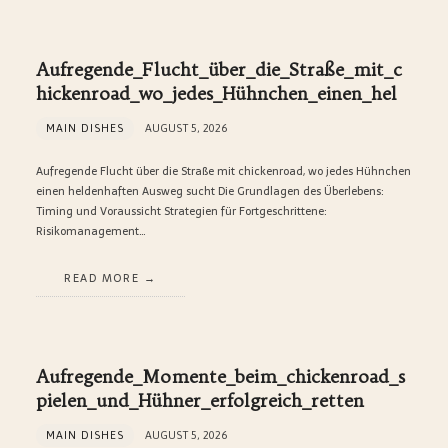
Aufregende_Flucht_über_die_Straße_mit_c
hickenroad_wo_jedes_Hühnchen_einen_hel
MAIN DISHES
AUGUST 5, 2026
Aufregende Flucht über die Straße mit chickenroad, wo jedes Hühnchen
einen heldenhaften Ausweg sucht Die Grundlagen des Überlebens:
Timing und Voraussicht Strategien für Fortgeschrittene:
Risikomanagement…
READ MORE
Aufregende_Momente_beim_chickenroad_s
pielen_und_Hühner_erfolgreich_retten
MAIN DISHES
AUGUST 5, 2026