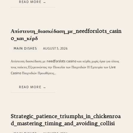
READ MORE
Απίστευτη_διασκέδαση_με_needforslots_casin
o_και_κέρδ
MAIN DISHES
AUGUST 5, 2026
Απίστευτη διασκέδαση με needforslots casino και κέρδη χωρίς όρια για όλους
τους παίκτες Εξερευνώντας την Ποικιλία των Παιχνιδιών Η Εμπειρία των Live
Casino Παιχνιδιών Προωθήσεις…
READ MORE
Strategic_patience_triumphs_in_chickenroa
d_mastering_timing_and_avoiding_collisi