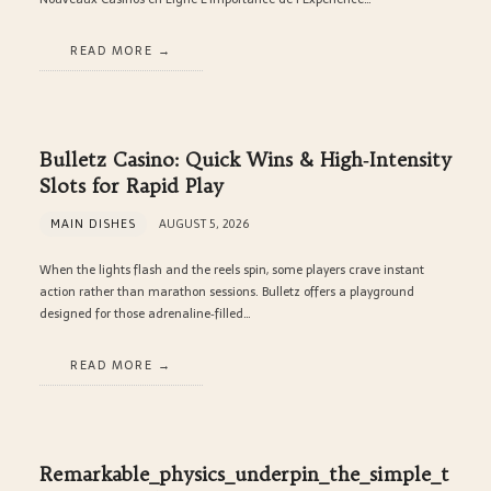
READ MORE
Bulletz Casino: Quick Wins & High‑Intensity
Slots for Rapid Play
MAIN DISHES
AUGUST 5, 2026
When the lights flash and the reels spin, some players crave instant
action rather than marathon sessions. Bulletz offers a playground
designed for those adrenaline‑filled…
READ MORE
Remarkable_physics_underpin_the_simple_t