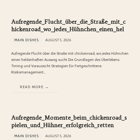
Aufregende_Flucht_über_die_Straße_mit_c
hickenroad_wo_jedes_Hühnchen_einen_hel
MAIN DISHES
AUGUST 5, 2026
Aufregende Flucht über die Straße mit chickenroad, wo jedes Hühnchen
einen heldenhaften Ausweg sucht Die Grundlagen des Überlebens:
Timing und Voraussicht Strategien für Fortgeschrittene:
Risikomanagement…
READ MORE
Aufregende_Momente_beim_chickenroad_s
pielen_und_Hühner_erfolgreich_retten
MAIN DISHES
AUGUST 5, 2026