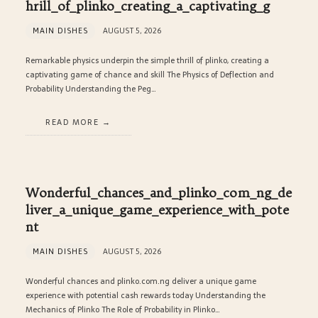
hrill_of_plinko_creating_a_captivating_g
MAIN DISHES
AUGUST 5, 2026
Remarkable physics underpin the simple thrill of plinko, creating a
captivating game of chance and skill The Physics of Deflection and
Probability Understanding the Peg…
READ MORE
Wonderful_chances_and_plinko_com_ng_de
liver_a_unique_game_experience_with_pote
nt
MAIN DISHES
AUGUST 5, 2026
Wonderful chances and plinko.com.ng deliver a unique game
experience with potential cash rewards today Understanding the
Mechanics of Plinko The Role of Probability in Plinko…