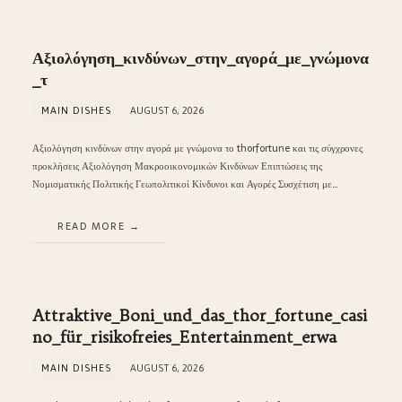
Αξιολόγηση_κινδύνων_στην_αγορά_με_γνώμονα
_τ
MAIN DISHES
AUGUST 6, 2026
Αξιολόγηση κινδύνων στην αγορά με γνώμονα το thorfortune και τις σύγχρονες
προκλήσεις Αξιολόγηση Μακροοικονομικών Κινδύνων Επιπτώσεις της
Νομισματικής Πολιτικής Γεωπολιτικοί Κίνδυνοι και Αγορές Συσχέτιση με…
READ MORE
Attraktive_Boni_und_das_thor_fortune_casi
no_für_risikofreies_Entertainment_erwa
MAIN DISHES
AUGUST 6, 2026