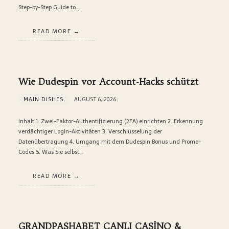
Step-by-Step Guide to…
READ MORE
Wie Dudespin vor Account-Hacks schützt
MAIN DISHES
AUGUST 6, 2026
Inhalt 1. Zwei-Faktor-Authentifizierung (2FA) einrichten 2. Erkennung
verdächtiger Login-Aktivitäten 3. Verschlüsselung der
Datenübertragung 4. Umgang mit dem Dudespin Bonus und Promo-
Codes 5. Was Sie selbst…
READ MORE
GRANDPASHABET CANLI CASİNO &