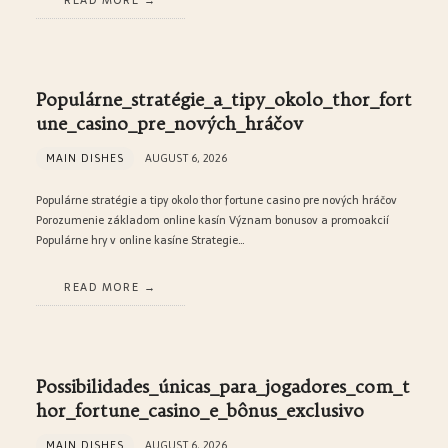
READ MORE
Populárne_stratégie_a_tipy_okolo_thor_fort
une_casino_pre_nových_hráčov
MAIN DISHES
AUGUST 6, 2026
Populárne stratégie a tipy okolo thor fortune casino pre nových hráčov
Porozumenie základom online kasín Význam bonusov a promoakcií
Populárne hry v online kasíne Strategie…
READ MORE
Possibilidades_únicas_para_jogadores_com_t
hor_fortune_casino_e_bônus_exclusivo
MAIN DISHES
AUGUST 6, 2026