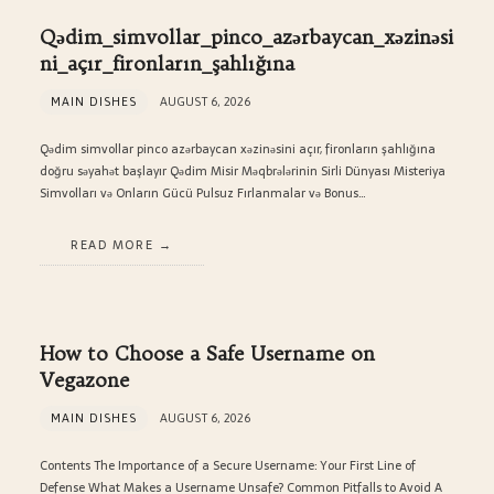
Qədim_simvollar_pinco_azərbaycan_xəzinəsi
ni_açır_fironların_şahlığına
MAIN DISHES
AUGUST 6, 2026
Qədim simvollar pinco azərbaycan xəzinəsini açır, fironların şahlığına
doğru səyahət başlayır Qədim Misir Məqbrələrinin Sirli Dünyası Misteriya
Simvolları və Onların Gücü Pulsuz Fırlanmalar və Bonus…
READ MORE
How to Choose a Safe Username on
Vegazone
MAIN DISHES
AUGUST 6, 2026
Contents The Importance of a Secure Username: Your First Line of
Defense What Makes a Username Unsafe? Common Pitfalls to Avoid A