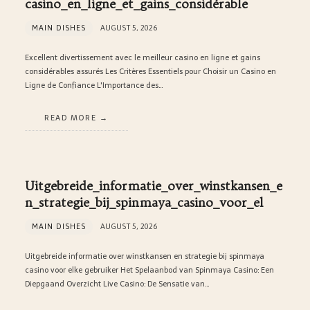
casino_en_ligne_et_gains_considérable
MAIN DISHES
AUGUST 5, 2026
Excellent divertissement avec le meilleur casino en ligne et gains
considérables assurés Les Critères Essentiels pour Choisir un Casino en
Ligne de Confiance L'Importance des…
READ MORE
Uitgebreide_informatie_over_winstkansen_e
n_strategie_bij_spinmaya_casino_voor_el
MAIN DISHES
AUGUST 5, 2026
Uitgebreide informatie over winstkansen en strategie bij spinmaya
casino voor elke gebruiker Het Spelaanbod van Spinmaya Casino: Een
Diepgaand Overzicht Live Casino: De Sensatie van…