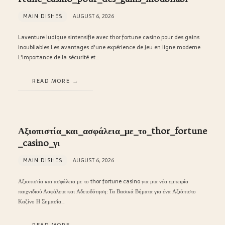
MAIN DISHES
AUGUST 6, 2026
Laventure ludique sintensifie avec thor fortune casino pour des gains
inoubliables Les avantages d'une expérience de jeu en ligne moderne
L'importance de la sécurité et…
READ MORE
Αξιοπιστία_και_ασφάλεια_με_το_thor_fortune
_casino_γι
MAIN DISHES
AUGUST 6, 2026
Αξιοπιστία και ασφάλεια με το thor fortune casino για μια νέα εμπειρία
παιχνιδιού Ασφάλεια και Αδειοδότηση: Τα Βασικά Βήματα για ένα Αξιόπιστο
Καζίνο Η Σημασία…