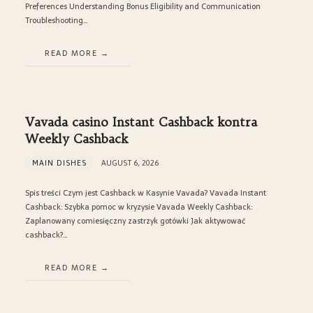
Preferences Understanding Bonus Eligibility and Communication
Troubleshooting…
READ MORE
Vavada casino Instant Cashback kontra
Weekly Cashback
MAIN DISHES
AUGUST 6, 2026
Spis treści Czym jest Cashback w Kasynie Vavada? Vavada Instant
Cashback: Szybka pomoc w kryzysie Vavada Weekly Cashback:
Zaplanowany comiesięczny zastrzyk gotówki Jak aktywować
cashback?…
READ MORE