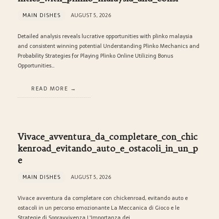
MAIN DISHES
AUGUST 5, 2026
Detailed analysis reveals lucrative opportunities with plinko malaysia
and consistent winning potential Understanding Plinko Mechanics and
Probability Strategies for Playing Plinko Online Utilizing Bonus
Opportunities…
READ MORE
Vivace_avventura_da_completare_con_chic
kenroad_evitando_auto_e_ostacoli_in_un_p
e
MAIN DISHES
AUGUST 5, 2026
Vivace avventura da completare con chickenroad, evitando auto e
ostacoli in un percorso emozionante La Meccanica di Gioco e le
Strategie di Sopravvivenza L'Importanza dei…