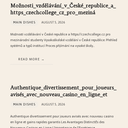
Možnosti_vzdělávání_v_České_republice_a_
https_czechcollege_cz_pro_meziná
MAIN DISHES
AUGUST 5, 2026
Možnosti vzdělávání v České republice a https://czechcollege.cz pro
mezinárodní studenty Vysokoškolské vzdělání v České republice: Přehled
systémů a typů institucí Proces přijímání na vysoké školy…
READ MORE
Authentique_divertissement_pour_joueurs_
avisés_avec_nouveau_casino_en_ligne_et
MAIN DISHES
AUGUST 5, 2026
Authentique divertissement pour joueurs avisés avec nouveau casino
en ligne et gains rapides garantis Les Avantages Distinctifs des
Nouveaux Casinos en Ligne L'Importance de l'Expérience…