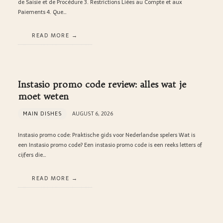
de Saisie et de Procédure 3. Restrictions Liées au Compte et aux
Paiements 4. Que…
READ MORE
Instasio promo code review: alles wat je
moet weten
MAIN DISHES
AUGUST 6, 2026
Instasio promo code: Praktische gids voor Nederlandse spelers Wat is
een Instasio promo code? Een instasio promo code is een reeks letters of
cijfers die…
READ MORE