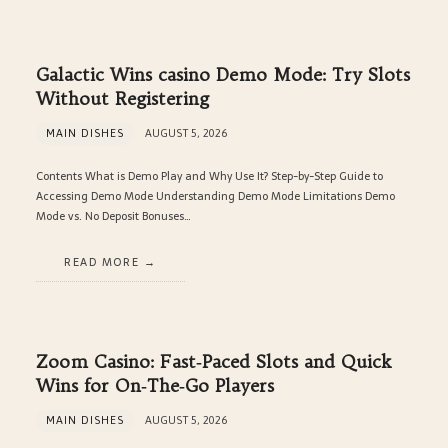
Galactic Wins casino Demo Mode: Try Slots
Without Registering
MAIN DISHES
AUGUST 5, 2026
Contents What is Demo Play and Why Use It? Step-by-Step Guide to
Accessing Demo Mode Understanding Demo Mode Limitations Demo
Mode vs. No Deposit Bonuses…
READ MORE
Zoom Casino: Fast‑Paced Slots and Quick
Wins for On‑The‑Go Players
MAIN DISHES
AUGUST 5, 2026