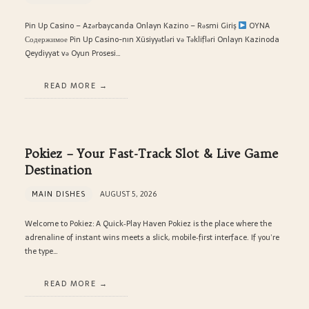
Pin Up Casino – Azərbaycanda Onlayn Kazino – Rəsmi Giriş
OYNA
Содержимое Pin Up Casino-nın Xüsiyyətləri və Təklifləri Onlayn Kazinoda
Qeydiyyat və Oyun Prosesi…
READ MORE
Pokiez – Your Fast-Track Slot & Live Game
Destination
MAIN DISHES
AUGUST 5, 2026
Welcome to Pokiez: A Quick‑Play Haven Pokiez is the place where the
adrenaline of instant wins meets a slick, mobile‑first interface. If you’re
the type…
READ MORE