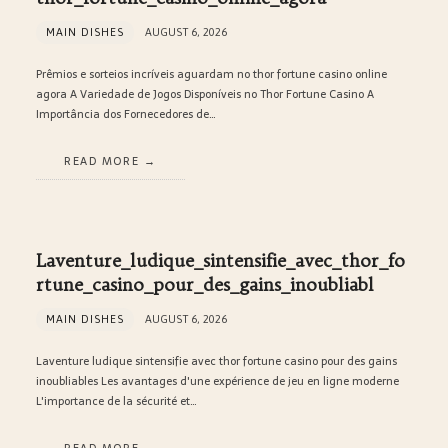
MAIN DISHES
AUGUST 6, 2026
Prêmios e sorteios incríveis aguardam no thor fortune casino online
agora A Variedade de Jogos Disponíveis no Thor Fortune Casino A
Importância dos Fornecedores de…
READ MORE
Laventure_ludique_sintensifie_avec_thor_fo
rtune_casino_pour_des_gains_inoubliabl
MAIN DISHES
AUGUST 6, 2026
Laventure ludique sintensifie avec thor fortune casino pour des gains
inoubliables Les avantages d'une expérience de jeu en ligne moderne
L'importance de la sécurité et…