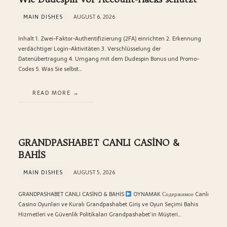
MAIN DISHES
AUGUST 6, 2026
Inhalt 1. Zwei-Faktor-Authentifizierung (2FA) einrichten 2. Erkennung
verdächtiger Login-Aktivitäten 3. Verschlüsselung der
Datenübertragung 4. Umgang mit dem Dudespin Bonus und Promo-
Codes 5. Was Sie selbst…
READ MORE
GRANDPASHABET CANLI CASİNO &
BAHİS
MAIN DISHES
AUGUST 5, 2026
GRANDPASHABET CANLI CASİNO & BAHİS
OYNAMAK Содержимое Canlı
Casino Oyunları ve Kuralı Grandpashabet Giriş ve Oyun Seçimi Bahis
Hizmetleri ve Güvenlik Politikaları Grandpashabet’in Müşteri…