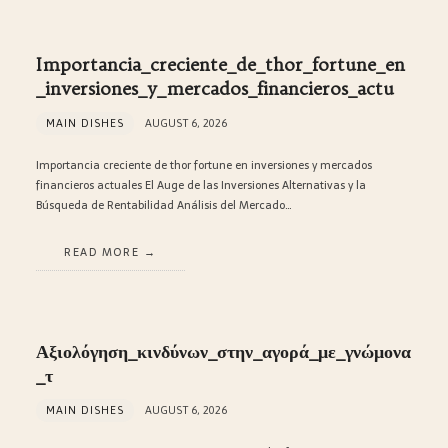
Importancia_creciente_de_thor_fortune_en
_inversiones_y_mercados_financieros_actu
MAIN DISHES
AUGUST 6, 2026
Importancia creciente de thor fortune en inversiones y mercados
financieros actuales El Auge de las Inversiones Alternativas y la
Búsqueda de Rentabilidad Análisis del Mercado…
READ MORE
Αξιολόγηση_κινδύνων_στην_αγορά_με_γνώμονα
_τ
MAIN DISHES
AUGUST 6, 2026