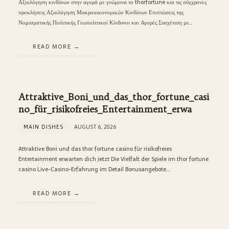
Αξιολόγηση κινδύνων στην αγορά με γνώμονα το thorfortune και τις σύγχρονες
προκλήσεις Αξιολόγηση Μακροοικονομικών Κινδύνων Επιπτώσεις της
Νομισματικής Πολιτικής Γεωπολιτικοί Κίνδυνοι και Αγορές Συσχέτιση με…
READ MORE
Attraktive_Boni_und_das_thor_fortune_casi
no_für_risikofreies_Entertainment_erwa
MAIN DISHES
AUGUST 6, 2026
Attraktive Boni und das thor fortune casino für risikofreies
Entertainment erwarten dich jetzt Die Vielfalt der Spiele im thor fortune
casino Live-Casino-Erfahrung im Detail Bonusangebote…
READ MORE