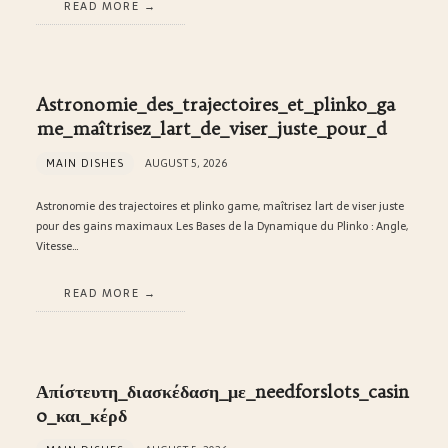
READ MORE
Astronomie_des_trajectoires_et_plinko_ga
me_maîtrisez_lart_de_viser_juste_pour_d
MAIN DISHES
AUGUST 5, 2026
Astronomie des trajectoires et plinko game, maîtrisez lart de viser juste
pour des gains maximaux Les Bases de la Dynamique du Plinko : Angle,
Vitesse…
READ MORE
Απίστευτη_διασκέδαση_με_needforslots_casin
o_και_κέρδ