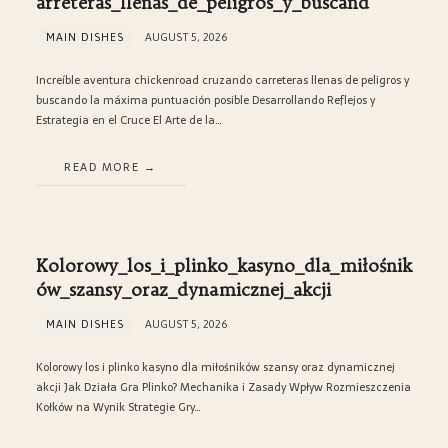
arreteras_llenas_de_peligros_y_buscand
MAIN DISHES
AUGUST 5, 2026
Increíble aventura chickenroad cruzando carreteras llenas de peligros y
buscando la máxima puntuación posible Desarrollando Reflejos y
Estrategia en el Cruce El Arte de la…
READ MORE
Kolorowy_los_i_plinko_kasyno_dla_miłośnik
ów_szansy_oraz_dynamicznej_akcji
MAIN DISHES
AUGUST 5, 2026
Kolorowy los i plinko kasyno dla miłośników szansy oraz dynamicznej
akcji Jak Działa Gra Plinko? Mechanika i Zasady Wpływ Rozmieszczenia
Kołków na Wynik Strategie Gry…