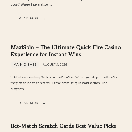
boost? Wageringvereisten…
READ MORE
MaxiSpin – The Ultimate Quick‑Fire Casino
Experience for Instant Wins
MAIN DISHES
AUGUST 5, 2026
1. A Pulse‑Pounding Welcome to MaxiSpin When you step into MaxiSpin,
the first thing that hits you is the promise of instant action. The
platform…
READ MORE
Bet-Match Scratch Cards Best Value Picks