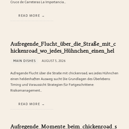
Cruce de Carreteras La Importancia…
READ MORE
Aufregende_Flucht_über_die_Straße_mit_c
hickenroad_wo_jedes_Hühnchen_einen_hel
MAIN DISHES
AUGUST 5, 2026
Aufregende Flucht über die Straße mit chickenroad, wo jedes Hühnchen
einen heldenhaften Ausweg sucht Die Grundlagen des Überlebens:
Timing und Voraussicht Strategien für Fortgeschrittene:
Risikomanagement…
READ MORE
Aufregende_Momente_beim_chickenroad_s