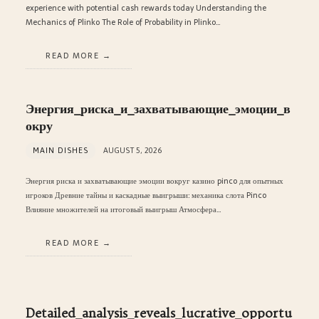
experience with potential cash rewards today Understanding the
Mechanics of Plinko The Role of Probability in Plinko…
READ MORE
Энергия_риска_и_захватывающие_эмоции_в
окру
MAIN DISHES
AUGUST 5, 2026
Энергия риска и захватывающие эмоции вокруг казино pinco для опытных
игроков Древние тайны и каскадные выигрыши: механика слота Pinco
Влияние множителей на итоговый выигрыш Атмосфера…
READ MORE
Detailed_analysis_reveals_lucrative_opportu