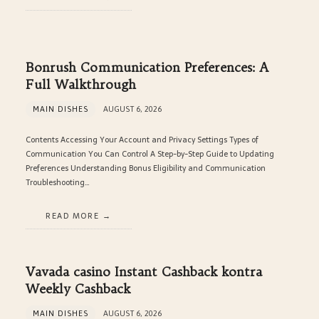
Bonrush Communication Preferences: A
Full Walkthrough
MAIN DISHES
AUGUST 6, 2026
Contents Accessing Your Account and Privacy Settings Types of
Communication You Can Control A Step-by-Step Guide to Updating
Preferences Understanding Bonus Eligibility and Communication
Troubleshooting…
READ MORE
Vavada casino Instant Cashback kontra
Weekly Cashback
MAIN DISHES
AUGUST 6, 2026