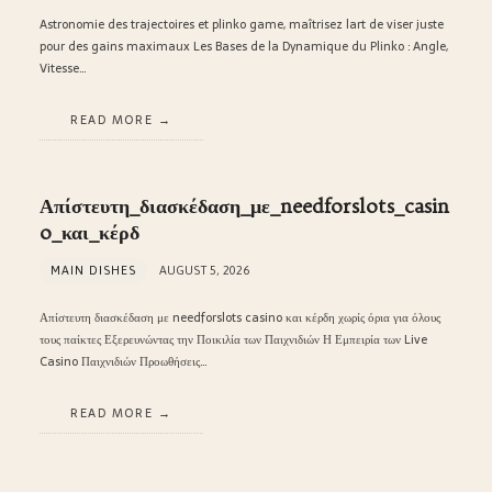
Astronomie des trajectoires et plinko game, maîtrisez lart de viser juste
pour des gains maximaux Les Bases de la Dynamique du Plinko : Angle,
Vitesse…
READ MORE
Απίστευτη_διασκέδαση_με_needforslots_casin
o_και_κέρδ
MAIN DISHES
AUGUST 5, 2026
Απίστευτη διασκέδαση με needforslots casino και κέρδη χωρίς όρια για όλους
τους παίκτες Εξερευνώντας την Ποικιλία των Παιχνιδιών Η Εμπειρία των Live
Casino Παιχνιδιών Προωθήσεις…
READ MORE