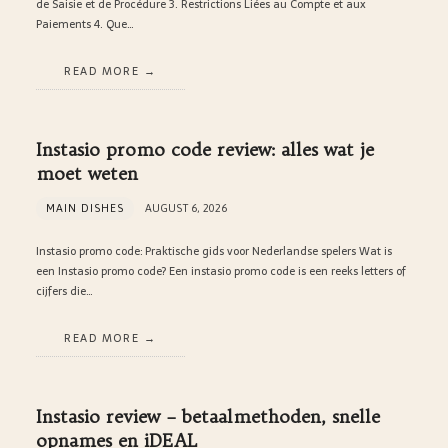
de Saisie et de Procédure 3. Restrictions Liées au Compte et aux
Paiements 4. Que…
READ MORE
Instasio promo code review: alles wat je
moet weten
MAIN DISHES
AUGUST 6, 2026
Instasio promo code: Praktische gids voor Nederlandse spelers Wat is
een Instasio promo code? Een instasio promo code is een reeks letters of
cijfers die…
READ MORE
Instasio review – betaalmethoden, snelle
opnames en iDEAL