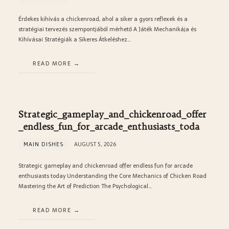
Érdekes kihívás a chickenroad, ahol a siker a gyors reflexek és a
stratégiai tervezés szempontjából mérhető A Játék Mechanikája és
Kihívásai Stratégiák a Sikeres Átkeléshez…
READ MORE
Strategic_gameplay_and_chickenroad_offer
_endless_fun_for_arcade_enthusiasts_toda
MAIN DISHES
AUGUST 5, 2026
Strategic gameplay and chickenroad offer endless fun for arcade
enthusiasts today Understanding the Core Mechanics of Chicken Road
Mastering the Art of Prediction The Psychological…
READ MORE