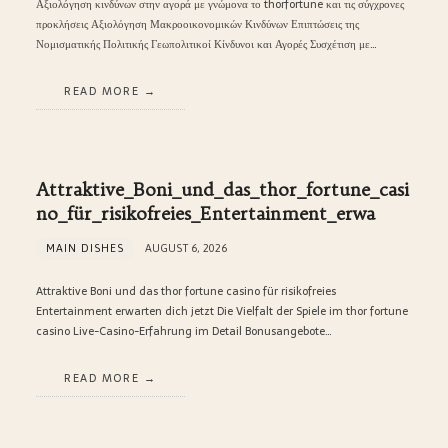
Αξιολόγηση κινδύνων στην αγορά με γνώμονα το thorfortune και τις σύγχρονες
προκλήσεις Αξιολόγηση Μακροοικονομικών Κινδύνων Επιπτώσεις της
Νομισματικής Πολιτικής Γεωπολιτικοί Κίνδυνοι και Αγορές Συσχέτιση με…
READ MORE
Attraktive_Boni_und_das_thor_fortune_casi
no_für_risikofreies_Entertainment_erwa
MAIN DISHES
AUGUST 6, 2026
Attraktive Boni und das thor fortune casino für risikofreies
Entertainment erwarten dich jetzt Die Vielfalt der Spiele im thor fortune
casino Live-Casino-Erfahrung im Detail Bonusangebote…
READ MORE