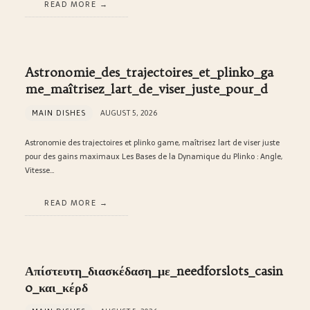
READ MORE
Astronomie_des_trajectoires_et_plinko_ga
me_maîtrisez_lart_de_viser_juste_pour_d
MAIN DISHES
AUGUST 5, 2026
Astronomie des trajectoires et plinko game, maîtrisez lart de viser juste
pour des gains maximaux Les Bases de la Dynamique du Plinko : Angle,
Vitesse…
READ MORE
Απίστευτη_διασκέδαση_με_needforslots_casin
o_και_κέρδ