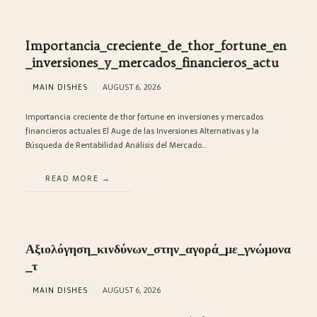
Importancia_creciente_de_thor_fortune_en
_inversiones_y_mercados_financieros_actu
MAIN DISHES
AUGUST 6, 2026
Importancia creciente de thor fortune en inversiones y mercados
financieros actuales El Auge de las Inversiones Alternativas y la
Búsqueda de Rentabilidad Análisis del Mercado…
READ MORE
Αξιολόγηση_κινδύνων_στην_αγορά_με_γνώμονα
_τ
MAIN DISHES
AUGUST 6, 2026