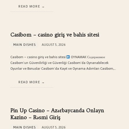
READ MORE
Casibom – casino giriş ve bahis sitesi
MAIN DISHES
AUGUST 5, 2026
Casibom – casino giriş ve bahis sitesi
OYNAMAK Содержимое
Casibom’un Güvenilirliği ve Güvenliği Casibom’da Oynanabilecek
Oyunlar ve Bonuslar Casibom’da Kayıt ve Oynama Adımları Casibom,…
READ MORE
Pin Up Casino – Azərbaycanda Onlayn
Kazino – Rəsmi Giriş
MAIN DISHES
AUGUST 5, 2026