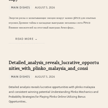
MAIN DISHES
AUGUST 5, 2026
Энергия риска и захватывающие эмоции вокруг казино pinco для опытных
игроков Древние тайны и каскадные выигрыши: механика слота Pinco
Влияние множителей на итоговый выигрыш Атмосфера…
READ MORE
Detailed_analysis_reveals_lucrative_opportu
nities_with_plinko_malaysia_and_consi
MAIN DISHES
AUGUST 5, 2026
Detailed analysis reveals lucrative opportunities with plinko malaysia
and consistent winning potential Understanding Plinko Mechanics and
Probability Strategies for Playing Plinko Online Utilizing Bonus
Opportunities…