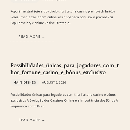
Populárne stratégie a tipy okolo thor fortune casino pre nových hráčov
Porozumenie základom online kasín Význam bonusov a promoakcií
Populárne hry v online kasíne Strategie…
READ MORE
Possibilidades_únicas_para_jogadores_com_t
hor_fortune_casino_e_bônus_exclusivo
MAIN DISHES
AUGUST 6, 2026
Possibilidades únicas para jogadores com thor fortune casino e bônus
exclusivos A Evolução dos Cassinos Online e a Importância dos Bônus A
Segurança como Pilar…
READ MORE