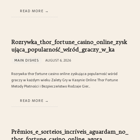
READ MORE
Rozrywka_thor_fortune_casino_online_zysk
ująca_popularność_wśród_graczy_w_ka
MAIN DISHES
AUGUST 6, 2026
Rozrywka thor fortune casino online zyskująca popularność wśród
graczy w każdym wieku Zalety Gry w Kasynie Online Thor Fortune
Metody Płatności i Bezpieczeństwo Rodzaje Gier…
READ MORE
Prêmios_e_sorteios_incríveis_aguardam_no_
thor_fortune_casino_online_agora