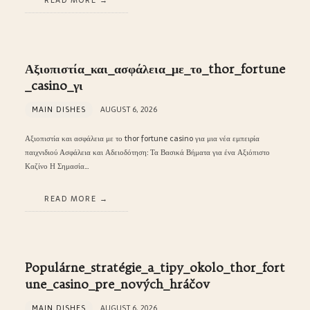
READ MORE
Αξιοπιστία_και_ασφάλεια_με_το_thor_fortune
_casino_γι
MAIN DISHES
AUGUST 6, 2026
Αξιοπιστία και ασφάλεια με το thor fortune casino για μια νέα εμπειρία
παιχνιδιού Ασφάλεια και Αδειοδότηση: Τα Βασικά Βήματα για ένα Αξιόπιστο
Καζίνο Η Σημασία…
READ MORE
Populárne_stratégie_a_tipy_okolo_thor_fort
une_casino_pre_nových_hráčov
MAIN DISHES
AUGUST 6, 2026