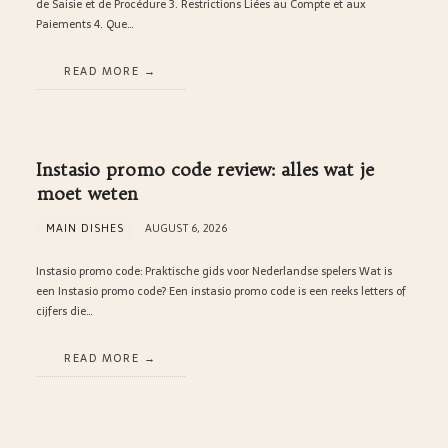
de Saisie et de Procédure 3. Restrictions Liées au Compte et aux
Paiements 4. Que…
READ MORE
Instasio promo code review: alles wat je
moet weten
MAIN DISHES
AUGUST 6, 2026
Instasio promo code: Praktische gids voor Nederlandse spelers Wat is
een Instasio promo code? Een instasio promo code is een reeks letters of
cijfers die…
READ MORE