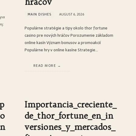
hráčov
MAIN DISHES
AUGUST 6, 2026
για
ση:
Populárne stratégie a tipy okolo thor fortune
casino pre nových hráčov Porozumenie základom
online kasín Význam bonusov a promoakcií
Populárne hry v online kasíne Strategie…
READ MORE
_p
Importancia_creciente_
ho
de_thor_fortune_en_in
ôn
versiones_y_mercados_