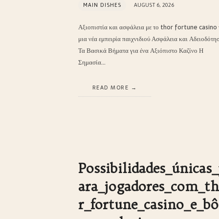
MAIN DISHES
AUGUST 6, 2026
Αξιοπιστία και ασφάλεια με το thor fortune casino 
μια νέα εμπειρία παιχνιδιού Ασφάλεια και Αδειοδότη
Τα Βασικά Βήματα για ένα Αξιόπιστο Καζίνο Η
Σημασία…
READ MORE
Possibilidades_únicas
ara_jogadores_com_t
r_fortune_casino_e_b