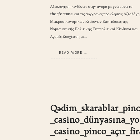
Αξιολόγηση κινδύνων στην αγορά με γνώμονα το
thorfortune και τις σύγχρονες προκλήσεις Αξιολόγ
Μακροοικονομικών Κινδύνων Επιπτώσεις της
Νομισματικής Πολιτικής Γεωπολιτικοί Κίνδυνοι και
Αγορές Συσχέτιση με…
READ MORE
Qədim_skarablar_pin
_casino_dünyasına_yo
_casino_pinco_açır_fir