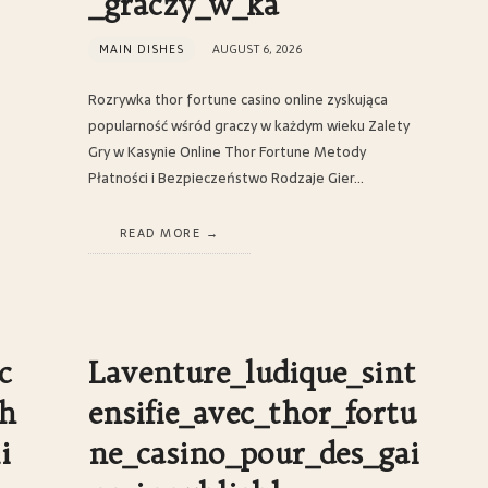
_graczy_w_ka
MAIN DISHES
AUGUST 6, 2026
Rozrywka thor fortune casino online zyskująca
popularność wśród graczy w każdym wieku Zalety
Gry w Kasynie Online Thor Fortune Metody
Płatności i Bezpieczeństwo Rodzaje Gier…
READ MORE
c
Laventure_ludique_sint
th
ensifie_avec_thor_fortu
i
ne_casino_pour_des_gai