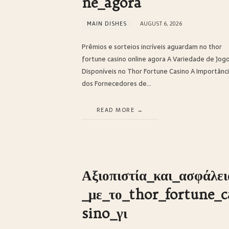
ne_agora
MAIN DISHES
AUGUST 6, 2026
Prêmios e sorteios incríveis aguardam no thor
fortune casino online agora A Variedade de Jog
Disponíveis no Thor Fortune Casino A Importânc
dos Fornecedores de…
READ MORE
Αξιοπιστία_και_ασφάλει
_με_το_thor_fortune_c
sino_γι