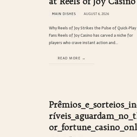
at Reels of Joy Casino
MAIN DISHES
AUGUST 6, 2026
Why Reels of Joy Strikes the Pulse of Quick‑Play
Fans Reels of Joy Casino has carved a niche for
players who crave instant action and…
READ MORE
Prêmios_e_sorteios_in
ríveis_aguardam_no_
or_fortune_casino_onl