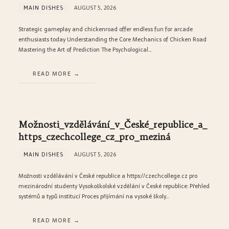
MAIN DISHES
AUGUST 5, 2026
Strategic gameplay and chickenroad offer endless fun for arcade
enthusiasts today Understanding the Core Mechanics of Chicken Road
Mastering the Art of Prediction The Psychological…
READ MORE
Možnosti_vzdělávání_v_České_republice_a_
https_czechcollege_cz_pro_meziná
MAIN DISHES
AUGUST 5, 2026
Možnosti vzdělávání v České republice a https://czechcollege.cz pro
mezinárodní studenty Vysokoškolské vzdělání v České republice: Přehled
systémů a typů institucí Proces přijímání na vysoké školy…
READ MORE