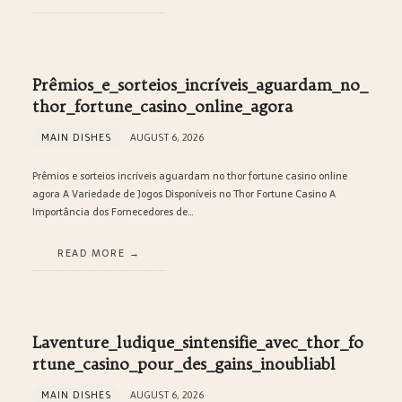
Prêmios_e_sorteios_incríveis_aguardam_no_
thor_fortune_casino_online_agora
MAIN DISHES
AUGUST 6, 2026
Prêmios e sorteios incríveis aguardam no thor fortune casino online
agora A Variedade de Jogos Disponíveis no Thor Fortune Casino A
Importância dos Fornecedores de…
READ MORE
Laventure_ludique_sintensifie_avec_thor_fo
rtune_casino_pour_des_gains_inoubliabl
MAIN DISHES
AUGUST 6, 2026