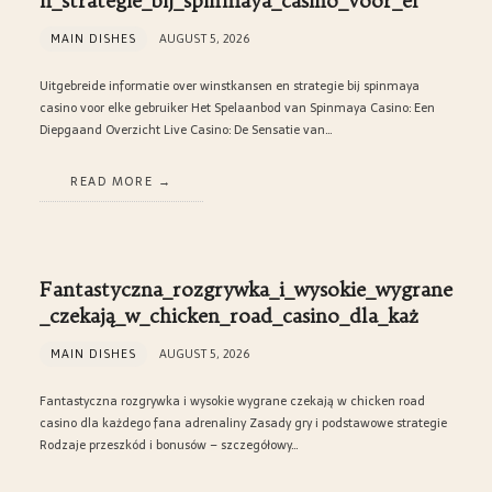
n_strategie_bij_spinmaya_casino_voor_el
MAIN DISHES
AUGUST 5, 2026
Uitgebreide informatie over winstkansen en strategie bij spinmaya
casino voor elke gebruiker Het Spelaanbod van Spinmaya Casino: Een
Diepgaand Overzicht Live Casino: De Sensatie van…
READ MORE
Fantastyczna_rozgrywka_i_wysokie_wygrane
_czekają_w_chicken_road_casino_dla_każ
MAIN DISHES
AUGUST 5, 2026
Fantastyczna rozgrywka i wysokie wygrane czekają w chicken road
casino dla każdego fana adrenaliny Zasady gry i podstawowe strategie
Rodzaje przeszkód i bonusów – szczegółowy…