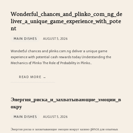
Wonderful_chances_and_plinko_com_ng_de
liver_a_unique_game_experience_with_pote
nt
MAIN DISHES
AUGUST 5, 2026
Wonderful chances and plinko.com.ng deliver a unique game
experience with potential cash rewards today Understanding the
Mechanics of Plinko The Role of Probability in Plinko…
READ MORE
Энергия_риска_и_захватывающие_эмоции_в
окру
MAIN DISHES
AUGUST 5, 2026
Энергия риска и захватывающие эмоции вокруг казино pinco для опытных