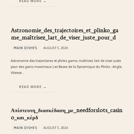
READ MORE
Astronomie_des_trajectoires_et_plinko_ga
me_maîtrisez_lart_de_viser_juste_pour_d
MAIN DISHES
AUGUST 5, 2026
Astronomie des trajectoires et plinko game, maîtrisez lart de viser juste
pour des gains maximaux Les Bases de la Dynamique du Plinko : Angle,
Vitesse…
READ MORE
Απίστευτη_διασκέδαση_με_needforslots_casin
o_και_κέρδ
MAIN DISHES
AUGUST 5, 2026