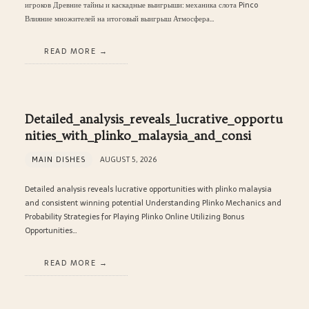
игроков Древние тайны и каскадные выигрыши: механика слота Pinco
Влияние множителей на итоговый выигрыш Атмосфера…
READ MORE
Detailed_analysis_reveals_lucrative_opportu
nities_with_plinko_malaysia_and_consi
MAIN DISHES
AUGUST 5, 2026
Detailed analysis reveals lucrative opportunities with plinko malaysia
and consistent winning potential Understanding Plinko Mechanics and
Probability Strategies for Playing Plinko Online Utilizing Bonus
Opportunities…
READ MORE