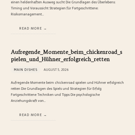
einen heldenhaften Ausweg sucht Die Grundlagen des Überlebens:
Timing und Voraussicht Strategien für Fortgeschrittene:
Risikomanagement…
READ MORE
Aufregende_Momente_beim_chickenroad_s
pielen_und_Hühner_erfolgreich_retten
MAIN DISHES
AUGUST 5, 2026
Aufregende Momente beim chickenroad spielen und Hühner erfolgreich
retten Die Grundlagen des Spiels und Strategien für Erfolg
Fortgeschrittene Techniken und Tipps Die psychologische
Anziehungskraft von…
READ MORE