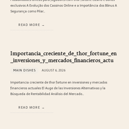
exclusivos A Evolução dos Cassinos Online e a Importância dos Bônus A
Segurança como Pilar…
READ MORE
Importancia_creciente_de_thor_fortune_en
_inversiones_y_mercados_financieros_actu
MAIN DISHES
AUGUST 6, 2026
Importancia creciente de thor fortune en inversiones y mercados
financieros actuales El Auge de las Inversiones Alternativas y la
Búsqueda de Rentabilidad Análisis del Mercado…
READ MORE