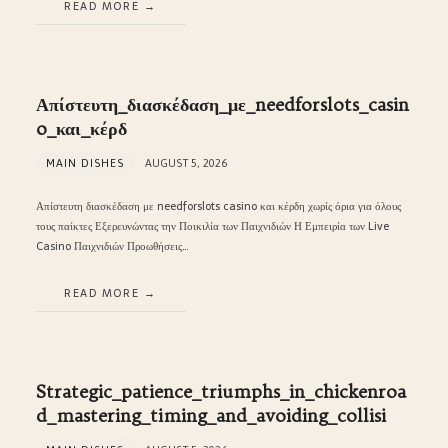
READ MORE
Απίστευτη_διασκέδαση_με_needforslots_casin
o_και_κέρδ
MAIN DISHES
AUGUST 5, 2026
Απίστευτη διασκέδαση με needforslots casino και κέρδη χωρίς όρια για όλους
τους παίκτες Εξερευνώντας την Ποικιλία των Παιχνιδιών Η Εμπειρία των Live
Casino Παιχνιδιών Προωθήσεις…
READ MORE
Strategic_patience_triumphs_in_chickenroa
d_mastering_timing_and_avoiding_collisi