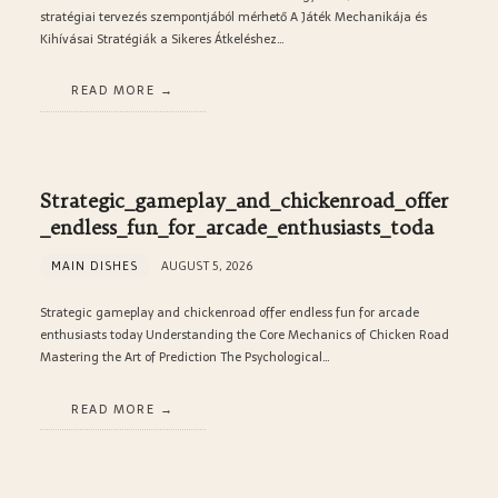
stratégiai tervezés szempontjából mérhető A Játék Mechanikája és
Kihívásai Stratégiák a Sikeres Átkeléshez…
READ MORE
Strategic_gameplay_and_chickenroad_offer
_endless_fun_for_arcade_enthusiasts_toda
MAIN DISHES
AUGUST 5, 2026
Strategic gameplay and chickenroad offer endless fun for arcade
enthusiasts today Understanding the Core Mechanics of Chicken Road
Mastering the Art of Prediction The Psychological…
READ MORE