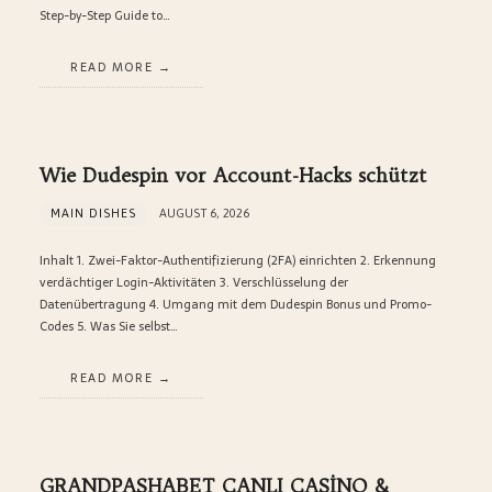
Step-by-Step Guide to…
READ MORE
Wie Dudespin vor Account-Hacks schützt
MAIN DISHES
AUGUST 6, 2026
Inhalt 1. Zwei-Faktor-Authentifizierung (2FA) einrichten 2. Erkennung
verdächtiger Login-Aktivitäten 3. Verschlüsselung der
Datenübertragung 4. Umgang mit dem Dudespin Bonus und Promo-
Codes 5. Was Sie selbst…
READ MORE
GRANDPASHABET CANLI CASİNO &