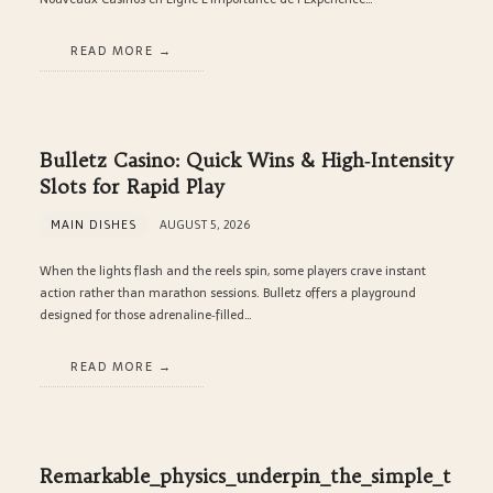
READ MORE
Bulletz Casino: Quick Wins & High‑Intensity
Slots for Rapid Play
MAIN DISHES
AUGUST 5, 2026
When the lights flash and the reels spin, some players crave instant
action rather than marathon sessions. Bulletz offers a playground
designed for those adrenaline‑filled…
READ MORE
Remarkable_physics_underpin_the_simple_t