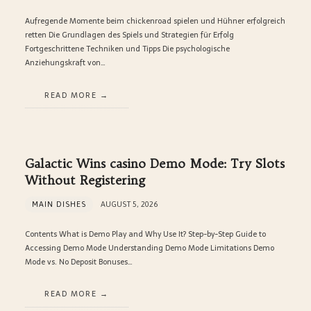
Aufregende Momente beim chickenroad spielen und Hühner erfolgreich
retten Die Grundlagen des Spiels und Strategien für Erfolg
Fortgeschrittene Techniken und Tipps Die psychologische
Anziehungskraft von…
READ MORE
Galactic Wins casino Demo Mode: Try Slots
Without Registering
MAIN DISHES
AUGUST 5, 2026
Contents What is Demo Play and Why Use It? Step-by-Step Guide to
Accessing Demo Mode Understanding Demo Mode Limitations Demo
Mode vs. No Deposit Bonuses…
READ MORE