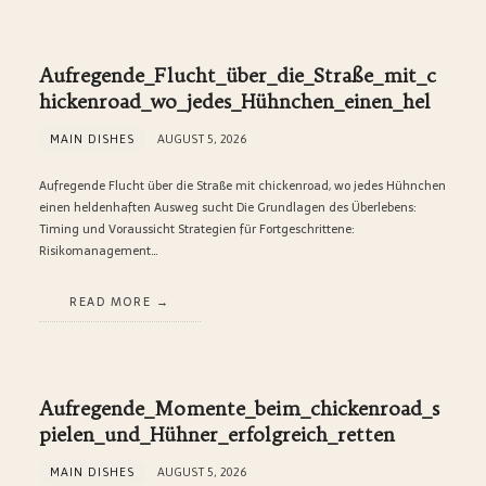
Aufregende_Flucht_über_die_Straße_mit_c
hickenroad_wo_jedes_Hühnchen_einen_hel
MAIN DISHES
AUGUST 5, 2026
Aufregende Flucht über die Straße mit chickenroad, wo jedes Hühnchen
einen heldenhaften Ausweg sucht Die Grundlagen des Überlebens:
Timing und Voraussicht Strategien für Fortgeschrittene:
Risikomanagement…
READ MORE
Aufregende_Momente_beim_chickenroad_s
pielen_und_Hühner_erfolgreich_retten
MAIN DISHES
AUGUST 5, 2026