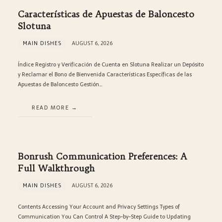
Características de Apuestas de Baloncesto
Slotuna
MAIN DISHES
AUGUST 6, 2026
Índice Registro y Verificación de Cuenta en Slotuna Realizar un Depósito
y Reclamar el Bono de Bienvenida Características Específicas de las
Apuestas de Baloncesto Gestión…
READ MORE
Bonrush Communication Preferences: A
Full Walkthrough
MAIN DISHES
AUGUST 6, 2026
Contents Accessing Your Account and Privacy Settings Types of
Communication You Can Control A Step-by-Step Guide to Updating