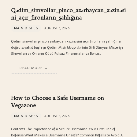
Qədim_simvollar_pinco_azərbaycan_xəzinəsi
ni_açır_fironların_şahlığına
MAIN DISHES
AUGUST 6, 2026
Qədim simvollar pinco azərbaycan xəzinəsini açır, fironların şahlığına
doğru səyahət başlayır Qədim Misir Məqbrələrinin Sirli Dünyası Misteriya
Simvolları və Onların Gücü Pulsuz Fırlanmalar və Bonus…
READ MORE
How to Choose a Safe Username on
Vegazone
MAIN DISHES
AUGUST 6, 2026
Contents The Importance of a Secure Username: Your First Line of
Defense What Makes a Username Unsafe? Common Pitfalls to Avoid A