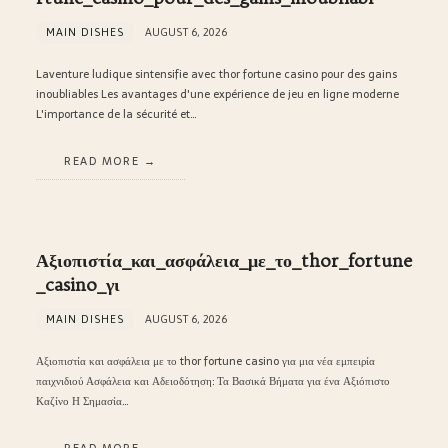
MAIN DISHES
AUGUST 6, 2026
Laventure ludique sintensifie avec thor fortune casino pour des gains
inoubliables Les avantages d'une expérience de jeu en ligne moderne
L'importance de la sécurité et…
READ MORE
Αξιοπιστία_και_ασφάλεια_με_το_thor_fortune
_casino_γι
MAIN DISHES
AUGUST 6, 2026
Αξιοπιστία και ασφάλεια με το thor fortune casino για μια νέα εμπειρία
παιχνιδιού Ασφάλεια και Αδειοδότηση: Τα Βασικά Βήματα για ένα Αξιόπιστο
Καζίνο Η Σημασία…