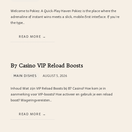
Welcome to Pokiez: A Quick‑Play Haven Pokiez is the place where the
adrenaline of instant wins meets a slick, mobile‑first interface. If you’re
the type…
READ MORE
B7 Casino VIP Reload Boosts
MAIN DISHES
AUGUST 5, 2026
Inhoud Wat zijn VIP Reload Boosts bij B7 Casino? Hoe kom je in
aanmerking voor VIP-boosts? Hoe activeer en gebruik je een reload
boost? Wageringvereisten…
READ MORE