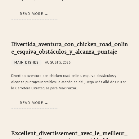
READ MORE
Divertida_aventura_con_chicken_road_onlin
e_esquiva_obstáculos_y_alcanza_puntaje
MAIN DISHES
AUGUST 5, 2026
Divertida aventura con chicken road online, esquiva obstáculos y
alcanza puntajes increíbles La Mecánica del Juego: Más Allá de Cruzar
la Carretera Estrategias para Maximizar…
READ MORE
Excellent_divertissement_avec_le_meilleur_