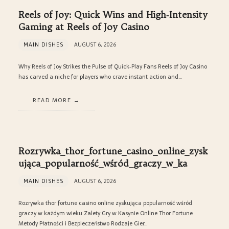
Reels of Joy: Quick Wins and High‑Intensity
Gaming at Reels of Joy Casino
MAIN DISHES
AUGUST 6, 2026
Why Reels of Joy Strikes the Pulse of Quick‑Play Fans Reels of Joy Casino
has carved a niche for players who crave instant action and…
READ MORE
Rozrywka_thor_fortune_casino_online_zysk
ująca_popularność_wśród_graczy_w_ka
MAIN DISHES
AUGUST 6, 2026
Rozrywka thor fortune casino online zyskująca popularność wśród
graczy w każdym wieku Zalety Gry w Kasynie Online Thor Fortune
Metody Płatności i Bezpieczeństwo Rodzaje Gier…