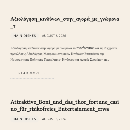
Αξιολόγηση_κινδύνων_στην_αγορά_με_γνώμονα
_τ
MAIN DISHES
AUGUST 6, 2026
Αξιολόγηση κινδύνων στην αγορά με γνώμονα το thorfortune και τις σύγχρονες
προκλήσεις Αξιολόγηση Μακροοικονομικών Κινδύνων Επιπτώσεις της
Νομισματικής Πολιτικής Γεωπολιτικοί Κίνδυνοι και Αγορές Συσχέτιση με…
READ MORE
Attraktive_Boni_und_das_thor_fortune_casi
no_für_risikofreies_Entertainment_erwa
MAIN DISHES
AUGUST 6, 2026