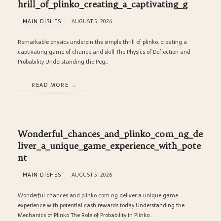
hrill_of_plinko_creating_a_captivating_g
MAIN DISHES
AUGUST 5, 2026
Remarkable physics underpin the simple thrill of plinko, creating a
captivating game of chance and skill The Physics of Deflection and
Probability Understanding the Peg…
READ MORE
Wonderful_chances_and_plinko_com_ng_de
liver_a_unique_game_experience_with_pote
nt
MAIN DISHES
AUGUST 5, 2026
Wonderful chances and plinko.com.ng deliver a unique game
experience with potential cash rewards today Understanding the
Mechanics of Plinko The Role of Probability in Plinko…