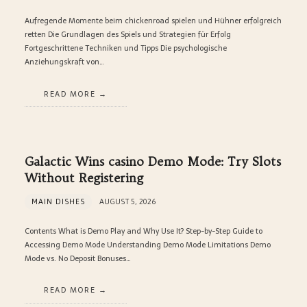
Aufregende Momente beim chickenroad spielen und Hühner erfolgreich
retten Die Grundlagen des Spiels und Strategien für Erfolg
Fortgeschrittene Techniken und Tipps Die psychologische
Anziehungskraft von…
READ MORE
Galactic Wins casino Demo Mode: Try Slots
Without Registering
MAIN DISHES
AUGUST 5, 2026
Contents What is Demo Play and Why Use It? Step-by-Step Guide to
Accessing Demo Mode Understanding Demo Mode Limitations Demo
Mode vs. No Deposit Bonuses…
READ MORE