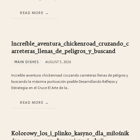
READ MORE
Increíble_aventura_chickenroad_cruzando_c
arreteras_llenas_de_peligros_y_buscand
MAIN DISHES
AUGUST 5, 2026
Increíble aventura chickenroad cruzando carreteras llenas de peligros y
buscando la máxima puntuación posible Desarrollando Reflejos y
Estrategia en el Cruce El Arte de la…
READ MORE
Kolorowy_los_i_plinko_kasyno_dla_miłośnik