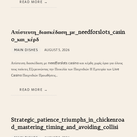
READ MORE
Απίστευτη_διασκέδαση_με_needforslots_casin
o_και_κέρδ
MAIN DISHES
AUGUST 5, 2026
Απίστευτη διασκέδαση με needforslots casino και κέρδη χωρίς όρια για όλους
τους παίκτες Εξερευνώντας την Ποικιλία των Παιχνιδιών Η Εμπειρία των Live
Casino Παιχνιδιών Προωθήσεις…
READ MORE
Strategic_patience_triumphs_in_chickenroa
d_mastering_timing_and_avoiding_collisi