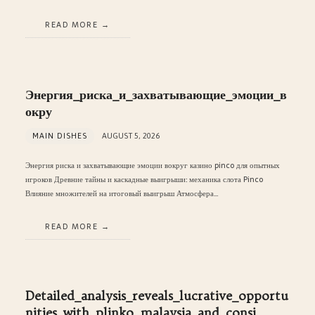
READ MORE
Энергия_риска_и_захватывающие_эмоции_в
окру
MAIN DISHES
AUGUST 5, 2026
Энергия риска и захватывающие эмоции вокруг казино pinco для опытных
игроков Древние тайны и каскадные выигрыши: механика слота Pinco
Влияние множителей на итоговый выигрыш Атмосфера…
READ MORE
Detailed_analysis_reveals_lucrative_opportu
nities_with_plinko_malaysia_and_consi